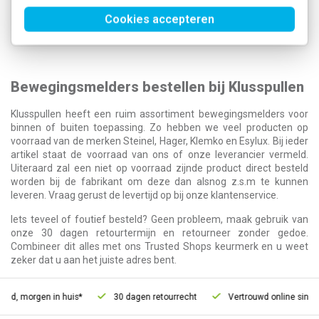
Niko opbouw bewegingsmelders
Cookies accepteren
Bewegingsmelders bestellen bij Klusspullen
Klusspullen heeft een ruim assortiment bewegingsmelders voor
binnen of buiten toepassing. Zo hebben we veel producten op
voorraad van de merken Steinel, Hager, Klemko en Esylux. Bij ieder
artikel staat de voorraad van ons of onze leverancier vermeld.
Uiteraard zal een niet op voorraad zijnde product direct besteld
worden bij de fabrikant om deze dan alsnog z.s.m te kunnen
leveren. Vraag gerust de levertijd op bij onze klantenservice.
Iets teveel of foutief besteld? Geen probleem, maak gebruik van
onze 30 dagen retourtermijn en retourneer zonder gedoe.
Combineer dit alles met ons Trusted Shops keurmerk en u weet
zeker dat u aan het juiste adres bent.
ld, morgen in huis*
30 dagen retourrecht
Vertrouwd online sinds 