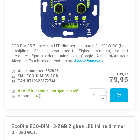
ECO-DIM.05 Zigbee duo LED dimmer per kanaal 0 - 200W RC (fase-
afsnijding). Geschikt voor meeste Zigbee domotica, zie lijst
hieronder. Spraakondersteuning (via Google Assistant/Amazon
Alexa) en TouchLink ondersteuning.
Meer informatie »
Artikelnummer:
552026
139,15
SKU:
ECO-DIM.05-ZGB
79,95
EAN:
8719322372734
Voor 21u besteld, morgen in huis*
Voorraad:
4
EcoDim ECO-DIM.13-ZGB Zigbee LED inline dimmer
0 - 250 Watt