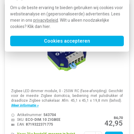
Om u de beste ervaring te bieden gebruiken wij cookies voor
EcoDim ECO-DIM.10 ZIGBEE Zigbee LED dimmer
websiteanalyse en (gepersonaliseerde) advertenties. Lees
module 0 - 250 Watt RC
meer in ons
privacybeleid
. Wilt u alleen noodzakelijke
cookies? Klik dan
hier
.
Cookies accepteren
Zigbee LED dimmer module, 0 - 250W RC (fase-afsnijding). Geschikt
voor de meeste Zigbee domotica, bediening met pulsdrukker of
draadloze Zigbee schakelaar. Afm. 45,1 x 45,1 x 19,8 mm (bxhxd).
Meer informatie »
Artikelnummer:
543704
84,70
SKU:
ECO-DIM.10 ZIGBEE
42,95
EAN:
8719322371775