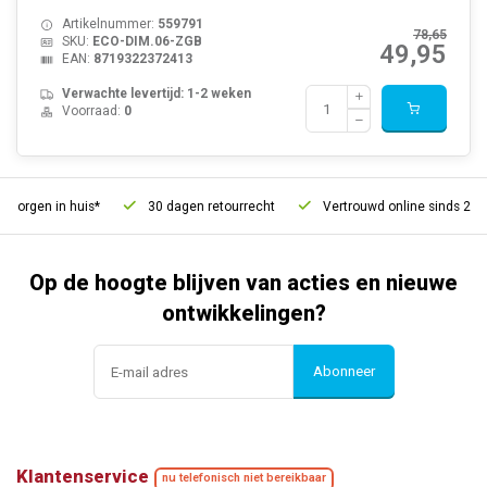
Artikelnummer:
559791
78,65
SKU:
ECO-DIM.06-ZGB
49,95
EAN:
8719322372413
Verwachte levertijd: 1-2 weken
Voorraad:
0
orgen in huis*
30 dagen retourrecht
Vertrouwd online sinds 2006
Op de hoogte blijven van acties en nieuwe
ontwikkelingen?
Abonneer
Klantenservice
nu telefonisch niet bereikbaar