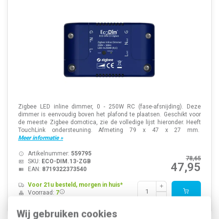
Zigbee LED inline dimmer, 0 - 250W RC (fase-afsnijding). Deze
dimmer is eenvoudig boven het plafond te plaatsen. Geschikt voor
de meeste Zigbee domotica, zie de volledige lijst hieronder. Heeft
TouchLink ondersteuning. Afmeting 79 x 47 x 27 mm.
Meer informatie »
Artikelnummer:
559795
78,65
SKU:
ECO-DIM.13-ZGB
47,95
EAN:
8719322373540
Voor 21u besteld, morgen in huis*
Voorraad:
7
Wij gebruiken cookies