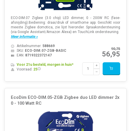
ECO-DIM.07 Zigbee (3.0 chip) LED dimmer, 0 - 200W RC (fase-
afsnijding).Bediening: draai/druk of smarthome app. Geschikt voor
meeste Zigbee domotica, zie lijst hieronder. Spraakondersteuning
(via Google Assistant/Amazon Alexa) en TouchLink ondersteuning.
Meer informatie »
Artikelnummer:
588669
90,75
SKU:
ECO-DIM.07-ZGB-BASIC
56,95
EAN:
8719322372147
Voor 21u besteld, morgen in huis*
Voorraad:
25
EcoDim ECO-DIM.05-ZGB Zigbee duo LED dimmer 2x
0 - 100 Watt RC