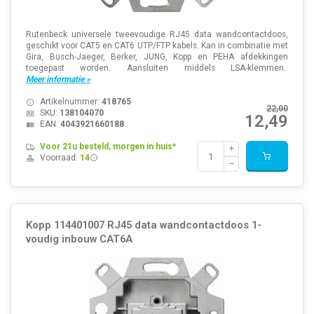
Rutenbeck universele tweevoudige RJ45 data wandcontactdoos,
geschikt voor CAT5 en CAT6 UTP/FTP kabels. Kan in combinatie met
Gira, Busch-Jaeger, Berker, JUNG, Kopp en PEHA afdekkingen
toegepast worden. Aansluiten middels LSA-klemmen.
Meer informatie »
Artikelnummer:
418765
22,00
SKU:
138104070
12,49
EAN:
4043921660188
Voor 21u besteld, morgen in huis*
Voorraad:
14
Kopp 114401007 RJ45 data wandcontactdoos 1-
voudig inbouw CAT6A