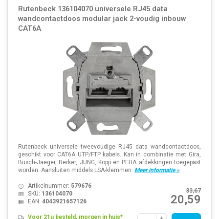
Rutenbeck 136104070 universele RJ45 data
wandcontactdoos modular jack 2-voudig inbouw
CAT6A
Rutenbeck universele tweevoudige RJ45 data wandcontactdoos,
geschikt voor CAT6A UTP/FTP kabels. Kan in combinatie met Gira,
Busch-Jaeger, Berker, JUNG, Kopp en PEHA afdekkingen toegepast
worden. Aansluiten middels LSA-klemmen.
Meer informatie »
Artikelnummer:
579676
33,67
SKU:
136104070
20,59
EAN:
4043921657126
Voor 21u besteld, morgen in huis*