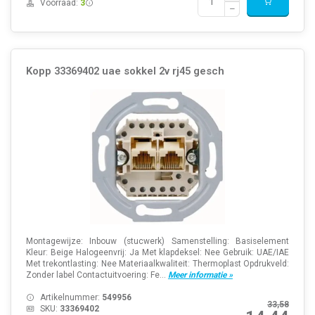
Voorraad:
3
Kopp 33369402 uae sokkel 2v rj45 gesch
Montagewijze: Inbouw (stucwerk) Samenstelling: Basiselement
Kleur: Beige Halogeenvrij: Ja Met klapdeksel: Nee Gebruik: UAE/IAE
Met trekontlasting: Nee Materiaalkwaliteit: Thermoplast Opdrukveld:
Zonder label Contactuitvoering: Fe...
Meer informatie »
Artikelnummer:
549956
33,58
SKU:
33369402