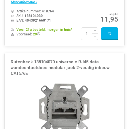
Meer informatie »
Artikelnummer:
418764
20,13
SKU:
138104030
11,95
EAN:
4043921660171
Voor 21u besteld, morgen in huis*
Voorraad:
29
Rutenbeck 138104070 universele RJ45 data
wandcontactdoos modular jack 2-voudig inbouw
CAT5/6E