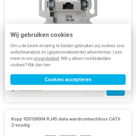
Wij gebruiken cookies
Montagewijze: Inbouw (stucwerk) Samenstelling: Basiselement
Om u de beste ervaring te bieden gebruiken wij cookies voor
Kleur: Aluminium Halogeenvrij: Ja Met klapdeksel: Nee Gebruik:
UAE/IAE Oppervlaktebescherming: Onbehandeld Uitvoerrichting:
websiteanalyse en (gepersonaliseerde) advertenties. Lees
Onder Met trekontlasting: Nee...
Meer informatie »
meer in ons
privacybeleid
. Wilt u alleen noodzakelijke
cookies? Klik dan
hier
.
Artikelnummer:
548544
63,31
SKU:
114401007
27,23
EAN:
9008221144009
Cookies accepteren
Voor 21u besteld, morgen in huis*
Voorraad:
28
Kopp 920100004 RJ45 data wandcontactdoos CAT6
2-voudig