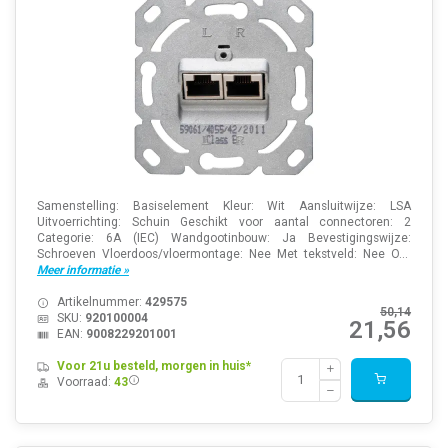
Samenstelling: Basiselement Kleur: Wit Aansluitwijze: LSA
Uitvoerrichting: Schuin Geschikt voor aantal connectoren: 2
Categorie: 6A (IEC) Wandgootinbouw: Ja Bevestigingswijze:
Schroeven Vloerdoos/vloermontage: Nee Met tekstveld: Nee O...
Meer informatie »
Artikelnummer:
429575
50,14
SKU:
920100004
21,56
EAN:
9008229201001
Voor 21u besteld, morgen in huis*
Voorraad:
43