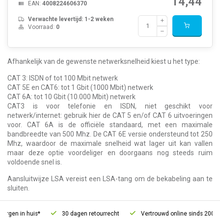
14,44
EAN:
4008224606370
Verwachte levertijd: 1-2 weken
Voorraad:
0
Afhankelijk van de gewenste netwerksnelheid kiest u het type:
CAT 3: ISDN of tot 100 Mbit netwerk
CAT 5E en CAT6: tot 1 Gbit (1000 Mbit) netwerk
CAT 6A: tot 10 Gbit (10.000 Mbit) netwerk
CAT3 is voor telefonie en ISDN, niet geschikt voor
netwerk/internet: gebruik hier de CAT 5 en/of CAT 6 uitvoeringen
voor. CAT 6A is de officiële standaard, met een maximale
bandbreedte van 500 Mhz. De CAT 6E versie ondersteund tot 250
Mhz, waardoor de maximale snelheid wat lager uit kan vallen
maar deze optie voordeliger en doorgaans nog steeds ruim
voldoende snel is.
Aansluitwijze LSA vereist een LSA-tang om de bekabeling aan te
sluiten.
en in huis*
30 dagen retourrecht
Vertrouwd online sinds 2006