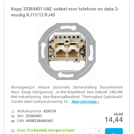
Kopp 33369401 UAE sokkel voor telefoon en data 2-
voudig RJ11/12 RJ45
Montagewijze: Inbouw (stucwerk) Samenstelling: Basiselement
Kleur: Beige Halogeenvrij: Ja Met klapdeksel: Nee Gebruik: UAE/IAE
Met trekontlasting: Nee Materiaalkwaliteit: Thermoplast Opdrukveld:
Zonder label Contactuitvoering: Fe...
Meer informatie »
Artikelnummer:
429574
33,58
SKU:
33369401
14,44
EAN:
4008224606363
Voor 21u besteld, morgen in huis*