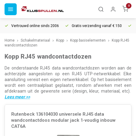
0
Vertrouwd online sinds 2006
Gratis verzending vanaf € 150
5% ext
Home
Schakelmateriaal
Kopp
Kopp basiselementen
Kopp RJ45
wandcontactdozen
Kopp RJ45 wandcontactdozen
De onderstaande RJ45 data wandcontactdozen worden aan de
achterzijde aangesloten op een RJ45 UTP-netwerkkabel. Elke
aansluiting vereist een eigen netwerkkabel. Op het basiselement
wordt een centraalplaat geplaatst, rondom afwerken met een
afdekraam uit de gewenste serie (design, kleur, materiaal, etc).
Lees meer
>>
Rutenbeck 136104030 universele RJ45 data
wandcontactdoos modular jack 1-voudig inbouw
CAT6A