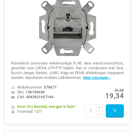
Rutenbeck universele enkelvoudige RJ45 data wandcontactdoos,
geschikt voor CAT6A UTP/FTP kabels. Kan in combinatie met Gira,
Busch-Jaeger, Berker, JUNG, Kopp en PEHA afdekkingen toegepast
worden. Aansluiten middels LSA-klemmen.
Meer informatie »
Artikelnummer:
579677
31,65
SKU:
136104030
19,34
EAN:
4043921657164
Voor 21u besteld, morgen in huis*
Voorraad:
12