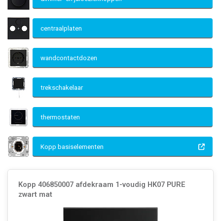
centraalplaten
wandcontactdozen
trekschakelaar
thermostaten
Kopp basiselementen
Kopp 406850007 afdekraam 1-voudig HK07 PURE
zwart mat