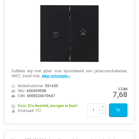
Dubbele wip met pijlen voor bijvoorbeeld een jaloezieschakelaar,
HK07, zwart mat.
Meer informatie »
Artikelnummer:
551635
17,86
SKU:
490359008
7,68
EAN:
4008224670647
Voor 21u besteld, morgen in huis*
Voorraad:
7