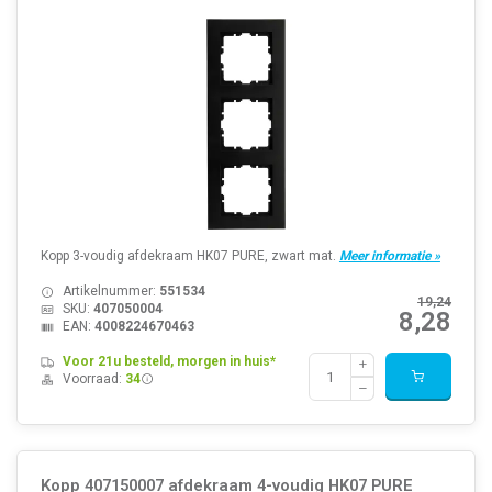
Kopp 3-voudig afdekraam HK07 PURE, zwart mat.
Meer informatie »
Artikelnummer:
551534
19,24
SKU:
407050004
8,28
EAN:
4008224670463
Voor 21u besteld, morgen in huis*
Voorraad:
34
Kopp 407150007 afdekraam 4-voudig HK07 PURE