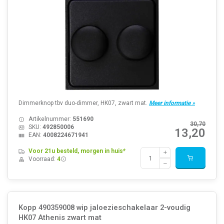
Dimmerknop tbv duo-dimmer, HK07, zwart mat.
Meer informatie »
Artikelnummer:
551690
30,70
SKU:
492850006
13,20
EAN:
4008224671941
Voor 21u besteld, morgen in huis*
Voorraad:
4
Kopp 490359008 wip jaloezieschakelaar 2-voudig
HK07 Athenis zwart mat