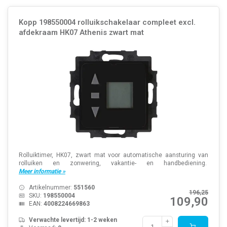
Kopp 198550004 rolluikschakelaar compleet excl.
afdekraam HK07 Athenis zwart mat
Rolluiktimer, HK07, zwart mat voor automatische aansturing van
rolluiken en zonwering, vakantie- en handbediening.
Meer informatie »
Artikelnummer:
551560
196,25
SKU:
198550004
109,90
EAN:
4008224669863
Verwachte levertijd: 1-2 weken