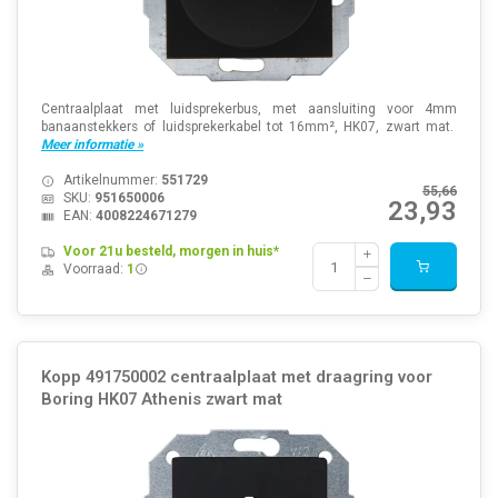
Centraalplaat met luidsprekerbus, met aansluiting voor 4mm
banaanstekkers of luidsprekerkabel tot 16mm², HK07, zwart mat.
Meer informatie »
Artikelnummer:
551729
55,66
SKU:
951650006
23,93
EAN:
4008224671279
Voor 21u besteld, morgen in huis*
Voorraad:
1
Kopp 491750002 centraalplaat met draagring voor
Boring HK07 Athenis zwart mat