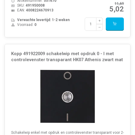
Artikelnummer:
551670
11,69
SKU:
491950008
5,02
EAN:
4008224670913
Verwachte levertijd: 1-2 weken
Voorraad:
0
Kopp 491922009 schakelwip met opdruk 0 - I met
controlevenster transparant HK07 Athenis zwart mat
Schakelwip enkel met opdruk en controlevenster transparant voor 2-