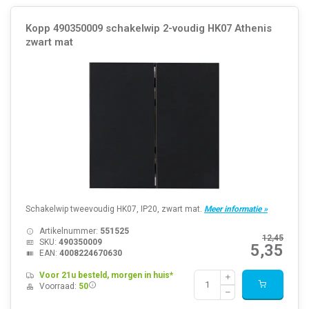
Kopp 490350009 schakelwip 2-voudig HK07 Athenis
zwart mat
Schakelwip tweevoudig HK07, IP20, zwart mat.
Meer informatie »
Artikelnummer:
551525
12,45
SKU:
490350009
5,35
EAN:
4008224670630
Voor 21u besteld, morgen in huis*
Voorraad:
50