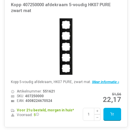
Kopp 407250000 afdekraam 5-voudig HK07 PURE
zwart mat
Kopp 5-voudig afdekraam, HK07 PURE, zwart mat.
Meer informatie »
Artikelnummer:
551621
51,56
SKU:
407250000
22,17
EAN:
4008224670524
Voor 21u besteld, morgen in huis*
Voorraad:
5