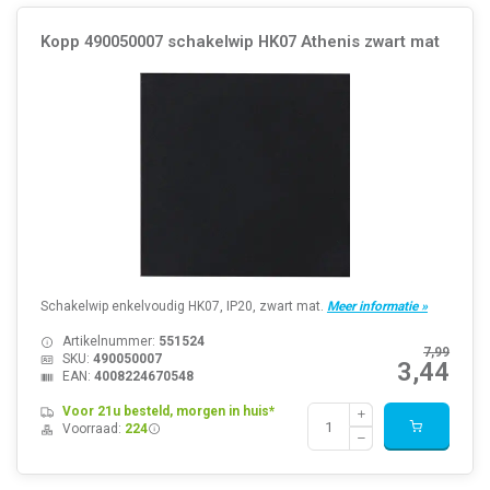
Kopp 490050007 schakelwip HK07 Athenis zwart mat
Schakelwip enkelvoudig HK07, IP20, zwart mat.
Meer informatie »
Artikelnummer:
551524
7,99
SKU:
490050007
3,44
EAN:
4008224670548
Voor 21u besteld, morgen in huis*
Voorraad:
224