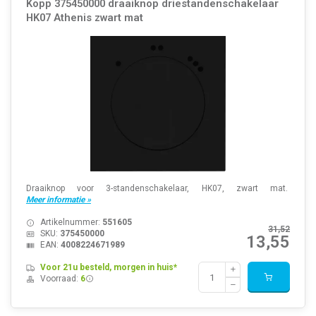
Kopp 375450000 draaiknop driestandenschakelaar
HK07 Athenis zwart mat
Draaiknop voor 3-standenschakelaar, HK07, zwart mat.
Meer informatie »
Artikelnummer:
551605
31,52
SKU:
375450000
13,55
EAN:
4008224671989
Voor 21u besteld, morgen in huis*
Voorraad:
6