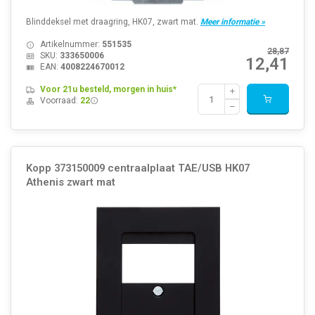
Blinddeksel met draagring, HK07, zwart mat.
Meer informatie »
Artikelnummer:
551535
28,87
SKU:
333650006
12,41
EAN:
4008224670012
Voor 21u besteld, morgen in huis*
Voorraad:
22
Kopp 373150009 centraalplaat TAE/USB HK07
Athenis zwart mat