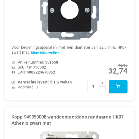
Voor bedieningsapparaten met een diameter van 22,5 mm, HK07,
zwart mat.
Meer informatie »
Artikelnummer:
551658
76,15
SKU:
491750002
32,74
EAN:
4008224670852
Verwachte levertijd: 1-2 weken
Voorraad:
0
Kopp 949350008 wandcontactdoos randaarde HK07
Athenis zwart mat