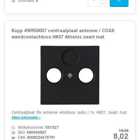
Voorraad:
0
Kopp 490950007 centraalplaat antenne / COAX
wandcontactdoos HK07 Athenis zwart mat
Centraalplaat tbv antenne einddoos radio / tv, HK07, zwart mat.
Meer informatie »
Artikelnummer:
551527
18,66
SKU:
490950007
8,02
EAN:
4008224670791