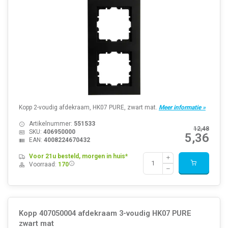
Kopp 2-voudig afdekraam, HK07 PURE, zwart mat.
Meer informatie »
Artikelnummer:
551533
12,48
SKU:
406950000
5,36
EAN:
4008224670432
Voor 21u besteld, morgen in huis*
Voorraad:
170
Kopp 407050004 afdekraam 3-voudig HK07 PURE
zwart mat