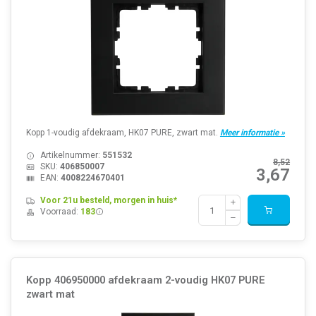
Kopp 1-voudig afdekraam, HK07 PURE, zwart mat.
Meer informatie »
Artikelnummer:
551532
8,52
SKU:
406850007
3,67
EAN:
4008224670401
Voor 21u besteld, morgen in huis*
Voorraad:
183
Kopp 406950000 afdekraam 2-voudig HK07 PURE
zwart mat