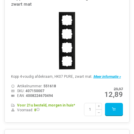
zwart mat
Kopp 4-voudig afdekraam, HK07 PURE, zwart mat.
Meer informatie »
Artikelnummer:
551618
29,97
SKU:
407150007
12,89
EAN:
4008224670494
Voor 21u besteld, morgen in huis*
Voorraad:
8