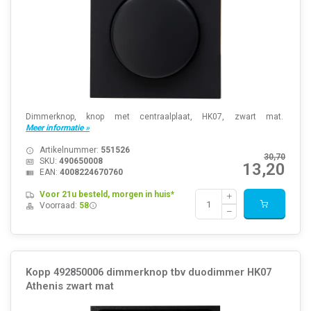
Dimmerknop, knop met centraalplaat, HK07, zwart mat.
Meer informatie »
Artikelnummer:
551526
30,70
SKU:
490650008
13,20
EAN:
4008224670760
Voor 21u besteld, morgen in huis*
Voorraad:
58
Kopp 492850006 dimmerknop tbv duodimmer HK07
Athenis zwart mat