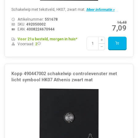
Schakelwip met tekstveld, HK07, zwart mat.
Meer informatie »
Artikelnummer:
551678
16,48
SKU:
492050002
7,09
EAN:
4008224670944
Voor 21u besteld, morgen in huis*
Voorraad:
2
Kopp 490447002 schakelwip controlevenster met
licht symbool HK07 Athenis zwart mat