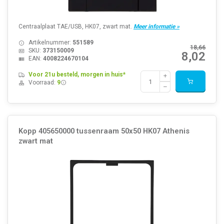
Centraalplaat TAE/USB, HK07, zwart mat.
Meer informatie »
Artikelnummer:
551589
18,66
SKU:
373150009
8,02
EAN:
4008224670104
Voor 21u besteld, morgen in huis*
Voorraad:
9
Kopp 405650000 tussenraam 50x50 HK07 Athenis
zwart mat