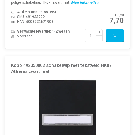
polige schakelaar, HK07, zwart mat.
Meer informatie »
Artikelnummer:
551664
17,90
SKU:
491922009
7,70
EAN:
4008224671903
Verwachte levertijd: 1-2 weken
Voorraad:
0
Kopp 492050002 schakelwip met tekstveld HK07
Athenis zwart mat