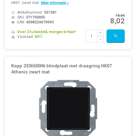
HK07, zwart mat.
Meer informatie »
Artikelnummer:
551581
18,66
SKU:
371750005
8,02
EAN:
4008224670043
Voor 21u besteld, morgen in huis*
Voorraad:
40
Kopp 333650006 blindplaat met draagring HK07
Athenis zwart mat