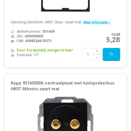
Opvulring 50x50mm, HK07, kleur: zwart mat.
Meer informatie »
Artikelnummer:
551609
12,28
SKU:
405650000
5,28
EAN:
4008224670371
Voor 21u besteld, morgen in huis*
Voorraad:
1
Kopp 951650006 centraalplaat met luidsprekerbus
HK07 Athenis zwart mat