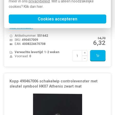
meer in ons
privacybeleid
. Wilt u alleen noodzakelijke
cookies? Klik dan
hier
.
Cookies accepteren
Schakelwip met controlevenster en "bel" symbool, HK07, zwart mat.
Meer informatie »
Artikelnummer:
551642
14,70
SKU:
490457009
6,32
EAN:
4008224670708
Verwachte levertijd: 1-2 weken
Voorraad:
0
Kopp 490467006 schakelwip controlevenster met
sleutel symbool HK07 Athenis zwart mat