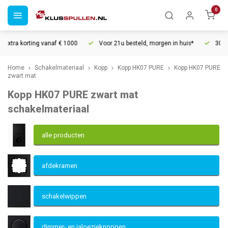
0
naf € 1000
Voor 21u besteld, morgen in huis*
30 dagen retourrecht
Home
Schakelmateriaal
Kopp
Kopp HK07 PURE
Kopp HK07 PURE
zwart mat
Kopp HK07 PURE zwart mat
schakelmateriaal
alle producten
afdekramen
schakelwippen
dimmer- en jaloezieknoppen