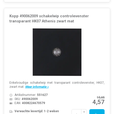
Kopp 490062009 schakelwip controlevenster
transparant HK07 Athenis zwart mat
Enkelvoudige schakelwip met transparant controlevenster, HK07,
zwart mat.
Meer informatie »
Artikelnummer:
551627
10,65
SKU:
490062009
4,57
EAN:
4008224670579
Verwachte levertijd: 1-2 weken