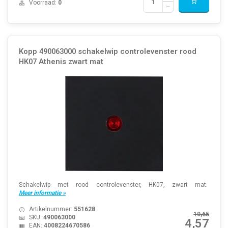
Voorraad:
0
Kopp 490063000 schakelwip controlevenster rood
HK07 Athenis zwart mat
Schakelwip met rood controlevenster, HK07, zwart mat.
Meer informatie »
Artikelnummer:
551628
10,65
SKU:
490063000
4,57
EAN:
4008224670586