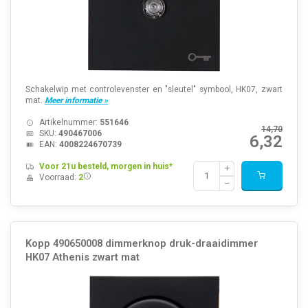
Schakelwip met controlevenster en "sleutel" symbool, HK07, zwart
mat.
Meer informatie »
Artikelnummer:
551646
14,70
SKU:
490467006
6,32
EAN:
4008224670739
Voor 21u besteld, morgen in huis*
Voorraad:
2
Kopp 490650008 dimmerknop druk-draaidimmer
HK07 Athenis zwart mat