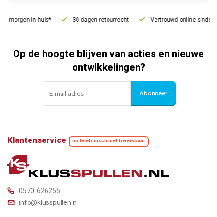
, morgen in huis*
30 dagen retourrecht
Vertrouwd online sinds 20
Op de hoogte blijven van acties en nieuwe
ontwikkelingen?
Abonneer
Klantenservice
nu telefonisch niet bereikbaar
0570-626255
info@klusspullen.nl