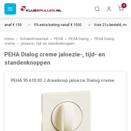
0
vanaf € 150
5% extra korting vanaf € 1000
Voor 21u besteld, morgen
Home
Schakelmateriaal
PEHA
PEHA Dialog
PEHA Dialog
creme
jaloezie-, tijd- en standenknoppen
PEHA Dialog creme jaloezie-, tijd- en
standenknoppen
PEHA 95.610.03 J draaiknop jaloezie Dialog creme