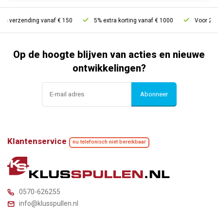
is verzending vanaf € 150
5% extra korting vanaf € 1000
Voor 21u b
Op de hoogte blijven van acties en nieuwe
ontwikkelingen?
Abonneer
Klantenservice
nu telefonisch niet bereikbaar
0570-626255
info@klusspullen.nl