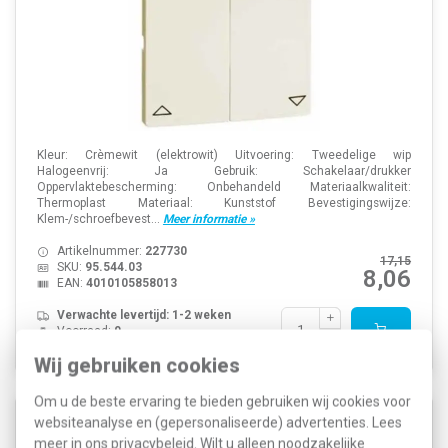
Kleur: Crèmewit (elektrowit) Uitvoering: Tweedelige wip
Halogeenvrij: Ja Gebruik: Schakelaar/drukker
Oppervlaktebescherming: Onbehandeld Materiaalkwaliteit:
Thermoplast Materiaal: Kunststof Bevestigingswijze:
Klem-/schroefbevest...
Meer informatie »
Artikelnummer:
227730
17,15
SKU:
95.544.03
8,06
EAN:
4010105858013
Verwachte levertijd: 1-2 weken
Voorraad:
0
Wij gebruiken cookies
Om u de beste ervaring te bieden gebruiken wij cookies voor
websiteanalyse en (gepersonaliseerde) advertenties. Lees
PEHA 95.644.03 schakelwip 2-voudig jaloezie 600
meer in ons
privacybeleid
. Wilt u alleen noodzakelijke
serie Dialog creme