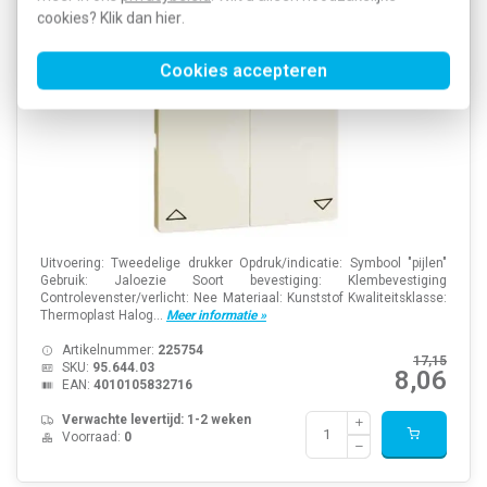
cookies? Klik dan
hier
.
Cookies accepteren
Uitvoering: Tweedelige drukker Opdruk/indicatie: Symbool "pijlen"
Gebruik: Jaloezie Soort bevestiging: Klembevestiging
Controlevenster/verlicht: Nee Materiaal: Kunststof Kwaliteitsklasse:
Thermoplast Halog...
Meer informatie »
Artikelnummer:
225754
17,15
SKU:
95.644.03
8,06
EAN:
4010105832716
Verwachte levertijd: 1-2 weken
Voorraad:
0