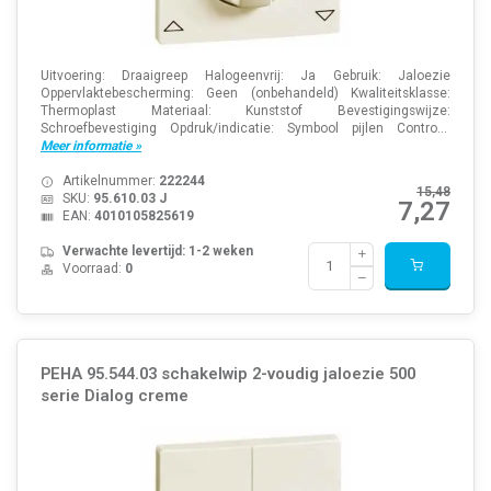
Uitvoering: Draaigreep Halogeenvrij: Ja Gebruik: Jaloezie
Oppervlaktebescherming: Geen (onbehandeld) Kwaliteitsklasse:
Thermoplast Materiaal: Kunststof Bevestigingswijze:
Schroefbevestiging Opdruk/indicatie: Symbool pijlen Contro...
Meer informatie »
Artikelnummer:
222244
15,48
SKU:
95.610.03 J
7,27
EAN:
4010105825619
Verwachte levertijd: 1-2 weken
Voorraad:
0
PEHA 95.544.03 schakelwip 2-voudig jaloezie 500
serie Dialog creme