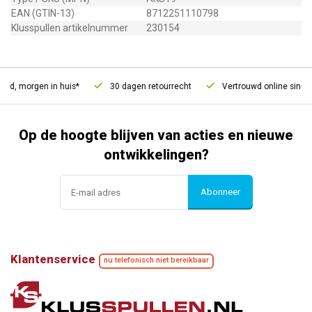
EAN (GTIN-13)
8712251110798
Klusspullen artikelnummer
230154
ld, morgen in huis*
30 dagen retourrecht
Vertrouwd online sinds 
Op de hoogte blijven van acties en nieuwe
ontwikkelingen?
Abonneer
Klantenservice
nu telefonisch niet bereikbaar