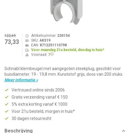
122,69
Artikelnummer:
230154
SKU:
AKS19
73,33
EAN:
8712251110798
Voor maandag 21u besteld, dinsdag in huis*
Voorraad:
7
Schnabl klembeugel met aangegoten steekplug, geschikt voor
buisdiameter: 19 - 19,8 mm. Kunststof grijs, doos van 200 stuks.
Meer informatie »
Vertrouwd online sinds 2006
Gratis verzending vanaf € 150
5% extra korting vanaf € 1000
Voor 21u besteld, morgen in huis*
30 dagen retourrecht
Beschrijving