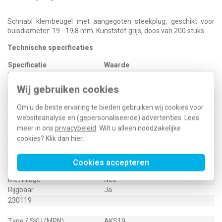
Schnabl klembeugel met aangegoten steekplug, geschikt voor
buisdiameter: 19 - 19,8 mm. Kunststof grijs, doos van 200 stuks.
Technische specificaties
Specificatie
Waarde
Kleur
Grijs
UV-bestendig
Ja
Wij gebruiken cookies
Halogeenvrij
Ja
Max. aantal buizen
1
Om u de beste ervaring te bieden gebruiken wij cookies voor
Gesloten
Nee
websiteanalyse en (gepersonaliseerde) advertenties. Lees
Materiaalkwaliteit
Acrylnitril butadien styrol (ABS)
meer in ons
privacybeleid
. Wilt u alleen noodzakelijke
Gebruikstemperatuur
-20 - 85 graden Celsius (°C)
cookies? Klik dan
hier
.
Materiaal
Kunststof
Geschikt voor buisdiameter
19 - 19,8 Millimeter (mm)
Cookies accepteren
Bevestigingswijze
Aangegoten steekplug
Met inlage
Nee
Rijgbaar
Ja
230119
Type / SKU (MPN)
AKS19