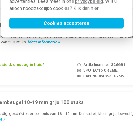
advertenties. Lees meer in ons
privacybeleid
. Wilt u
alleen noodzakelijke cookies? Klik dan
hier
.
Cookies accepteren
E klembeugel 16 mm 5/8 creme 200 stuks
em voor 16 mm (5/8) buis, kleur: crème. Materiaal: kunststof, materiaalkw
 van 200 stuks.
Meer informatie »
teld, dinsdag in huis*
Artikelnummer:
326681
SKU:
EC16 CREME
EAN:
9008439310296
klembeugel 18-19 mm grijs 100 stuks
udig, geschikt voor een buis van 18 - 19 mm. Kunststof, kleur: grijs, beves
e »