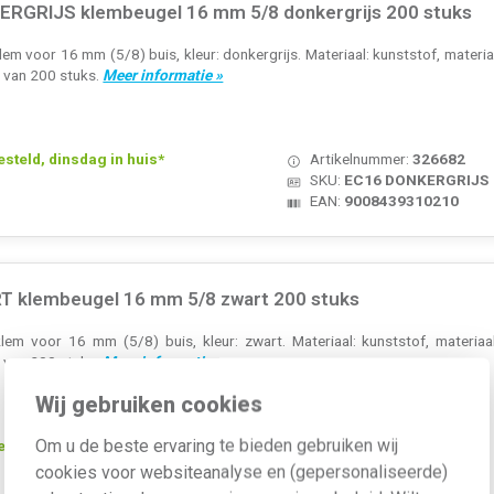
RGRIJS klembeugel 16 mm 5/8 donkergrijs 200 stuks
m voor 16 mm (5/8) buis, kleur: donkergrijs. Materiaal: kunststof, materiaalk
 van 200 stuks.
Meer informatie »
teld, dinsdag in huis*
Artikelnummer:
326682
SKU:
EC16 DONKERGRIJS
EAN:
9008439310210
T klembeugel 16 mm 5/8 zwart 200 stuks
em voor 16 mm (5/8) buis, kleur: zwart. Materiaal: kunststof, materiaalkw
 van 200 stuks.
Meer informatie »
Wij gebruiken cookies
Om u de beste ervaring te bieden gebruiken wij
teld, dinsdag in huis*
Artikelnummer:
424937
SKU:
EC16 ZWART
cookies voor websiteanalyse en (gepersonaliseerde)
EAN:
9008439310241