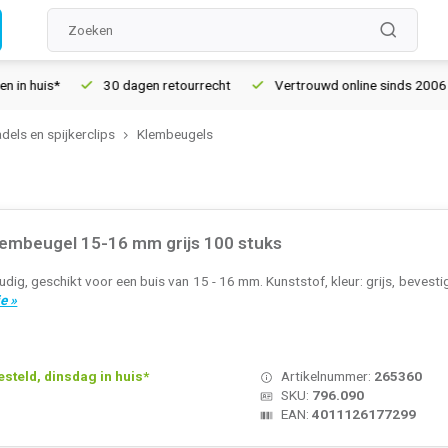
30 dagen retourrecht
Vertrouwd online sinds 2006
Gratis
dels en spijkerclips
Klembeugels
klembeugel 15-16 mm grijs 100 stuks
udig, geschikt voor een buis van 15 - 16 mm. Kunststof, kleur: grijs, beves
e »
teld, dinsdag in huis*
Artikelnummer:
265360
SKU:
796.090
EAN:
4011126177299