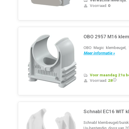
Voorraad:
0
OBO 2957 M16 klemb
OBO Magic klembeugel, 1
Meer informatie »
Voor maandag 21u bes
Voorraad:
28
Schnabl EC16 WIT k
Schnabl klembeugel/buiskle
Uv-bestendig, doos van 2