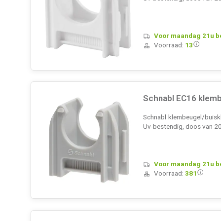
Voor maandag 21u bes
Voorraad:
13
Schnabl EC16 klemb
Schnabl klembeugel/buisklem
Uv-bestendig, doos van 2
Voor maandag 21u bes
Voorraad:
381