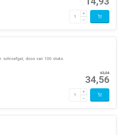
14,93
e: schroefgat, doos van 100 stuks.
63,04
34,56