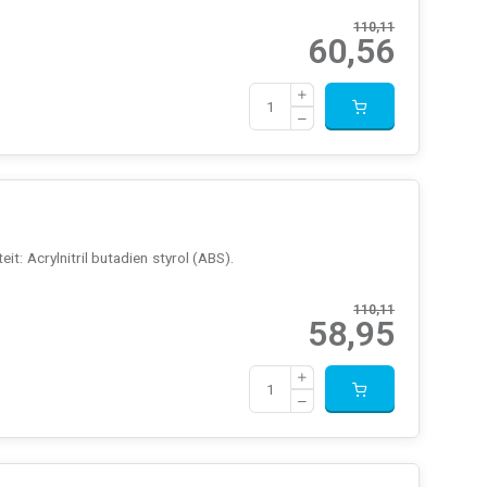
110,11
60,56
t: Acrylnitril butadien styrol (ABS).
110,11
58,95