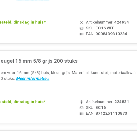
teld, dinsdag in huis*
Artikelnummer:
424934
SKU:
EC16 WIT
EAN:
9008439310234
eugel 16 mm 5/8 grijs 200 stuks
 voor 16 mm (5/8) buis, kleur: grijs. Materiaal: kunststof, materiaalkwalitei
00 stuks.
Meer informatie »
teld, dinsdag in huis*
Artikelnummer:
224831
SKU:
EC16
EAN:
8712251110873