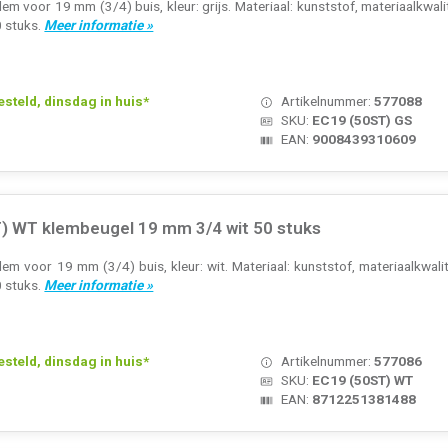
 voor 19 mm (3/4) buis, kleur: grijs. Materiaal: kunststof, materiaalkwalitei
0 stuks.
Meer informatie »
teld, dinsdag in huis*
Artikelnummer:
577088
SKU:
EC19 (50ST) GS
EAN:
9008439310609
) WT klembeugel 19 mm 3/4 wit 50 stuks
m voor 19 mm (3/4) buis, kleur: wit. Materiaal: kunststof, materiaalkwalitei
0 stuks.
Meer informatie »
teld, dinsdag in huis*
Artikelnummer:
577086
SKU:
EC19 (50ST) WT
EAN:
8712251381488