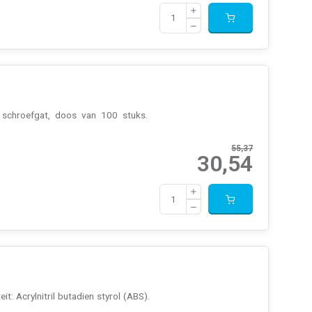
: schroefgat, doos van 100 stuks.
55,37
30,54
t: Acrylnitril butadien styrol (ABS).