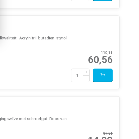
aliteit: Acrylnitril butadien styrol
110,11
60,56
tigingswijze met schroefgat. Doos van
37,51