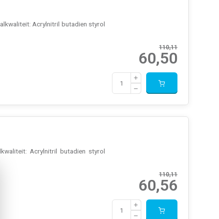
waliteit: Acrylnitril butadien styrol
110,11
60,50
aliteit: Acrylnitril butadien styrol
110,11
60,56