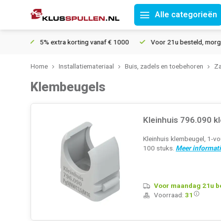
Alle categorieën
5% extra korting vanaf € 1000
Voor 21u besteld, morgen in huis*
Home
Installatiemateriaal
Buis, zadels en toebehoren
Za
Klembeugels
Kleinhuis 796.090 
Kleinhuis klembeugel, 1-vo
100 stuks.
Meer informati
Voor maandag 21u bes
Voorraad:
31