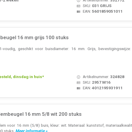
SKU:
031 GRIJS
EAN:
5601859051011
eugel 16 mm grijs 100 stuks
-voudig, geschikt voor buisdiameter: 16 mm. Grijs, bevestigingswijze
teld, dinsdag in huis*
Artikelnummer:
324828
SKU:
2957 M16
EAN:
4012195931911
lembeugel 16 mm 5/8 wit 200 stuks
m voor 16 mm (5/8) buis, kleur: wit. Materiaal: kunststof, materiaalkwalitei
00 stuks.
Meer informatie »