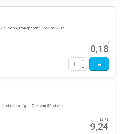
kleurloos/transparant. Per stuk te
0,30
0,18
ze met schroefgat. Zak van 50 stuks.
14,81
9,24