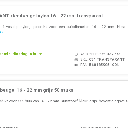
NT klembeugel nylon 16 - 22 mm transparant
 1-voudig, nylon, geschikt voor een buisdiameter: 16 - 22 mm. Kleur: 
 »
teld, dinsdag in huis*
Artikelnummer:
332773
SKU:
031 TRANSPARANT
EAN:
5601859051004
beugel 16 - 22 mm grijs 50 stuks
hikt voor een buis van 16 - 22 mm. Kunststof, kleur: grijs, bevestigingswij
 1-2 weken
Artikelnummer:
332772