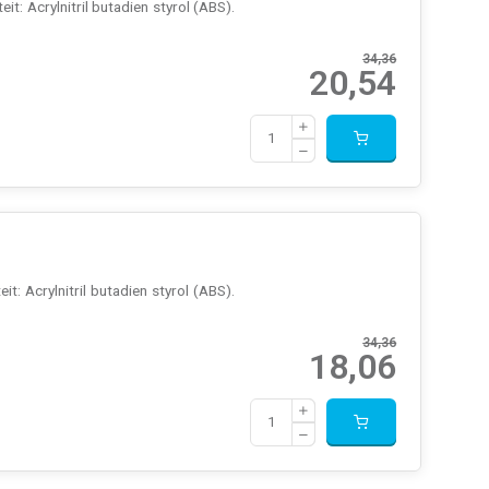
t: Acrylnitril butadien styrol (ABS).
34,36
20,54
t: Acrylnitril butadien styrol (ABS).
34,36
18,06