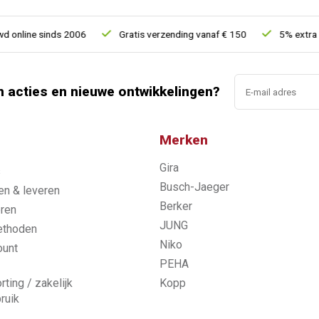
nline sinds 2006
Gratis verzending vanaf € 150
5% extra kor
n acties en nieuwe ontwikkelingen?
Merken
Gira
s
Busch-Jaeger
n & leveren
Berker
ren
JUNG
ethoden
Niko
ount
PEHA
rting / zakelijk
Kopp
ruik