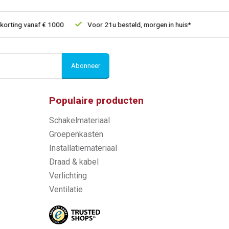
ting vanaf € 1000
Voor 21u besteld, morgen in huis*
30 dage
Abonneer
Populaire producten
Schakelmateriaal
Groepenkasten
Installatiemateriaal
Draad & kabel
Verlichting
Ventilatie