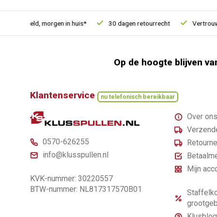
u besteld, morgen in huis*
30 dagen retourrecht
Vertrouwd o
Op de hoogte blijven va
Klantenservice
nu telefonisch bereikbaar
Over on
Verzende
0570-626255
Retourne
info@klusspullen.nl
Betaalm
Mijn acc
KVK-nummer: 30220557
BTW-nummer: NL817317570B01
Staffelko
grootgeb
Klusblog