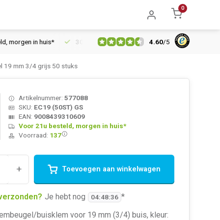
0
4.60
/
5
orgen in huis*
30 dagen retourrecht
Vertrouwd online sinds 
 19 mm 3/4 grijs 50 stuks
Artikelnummer:
577088
SKU:
EC19 (50ST) GS
EAN:
9008439310609
Voor 21u besteld, morgen in huis*
Voorraad:
137
+
Toevoegen aan winkelwagen
verzonden?
Je hebt nog
*
04
:
48
:
36
embeugel/buisklem voor 19 mm (3/4) buis, kleur: