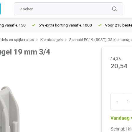
anaf € 150
5% extra korting vanaf € 1000
Voor 21u besteld, m
dels en spijkerclips
Klembeugels
Schnabl EC19 (50ST) GS klembeugel
ugel 19 mm 3/4
34,36
20,54
-
Vandaag 
Schnabl kl