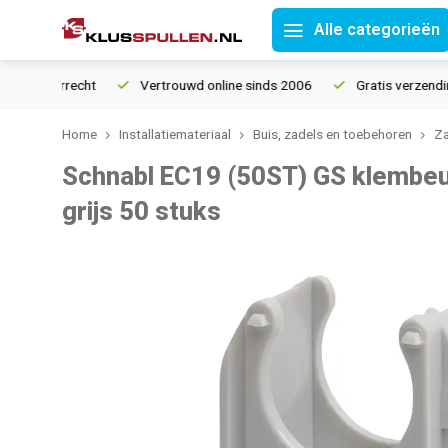
Alle categorieën
retourrecht
Vertrouwd online sinds 2006
Gratis verzending v
Home
Installatiemateriaal
Buis, zadels en toebehoren
Za
Schnabl EC19 (50ST) GS klembe
grijs 50 stuks