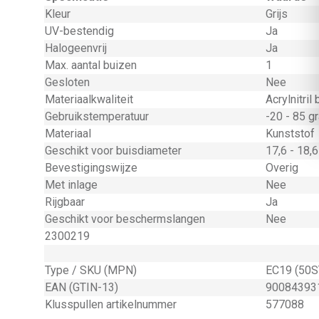
Kleur
Grijs
UV-bestendig
Ja
Halogeenvrij
Ja
Max. aantal buizen
1
Gesloten
Nee
Materiaalkwaliteit
Acrylnitril
Gebruikstemperatuur
-20 - 85 g
Materiaal
Kunststof
Geschikt voor buisdiameter
17,6 - 18,
Bevestigingswijze
Overig
Met inlage
Nee
Rijgbaar
Ja
Geschikt voor beschermslangen
Nee
2300219
Type / SKU (MPN)
EC19 (50S
EAN (GTIN-13)
90084393
Klusspullen artikelnummer
577088