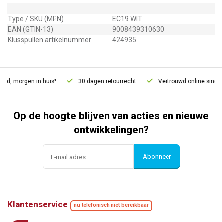
Type / SKU (MPN)
EC19 WIT
EAN (GTIN-13)
9008439310630
Klusspullen artikelnummer
424935
ld, morgen in huis*
30 dagen retourrecht
Vertrouwd online sinds 
Op de hoogte blijven van acties en nieuwe
ontwikkelingen?
Abonneer
Klantenservice
nu telefonisch niet bereikbaar