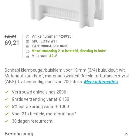
125,84
Artikelnummer:
424935
SKU:
EC19 WIT
69,21
EAN:
9008439310630
Voor maandag 21u besteld, dinsdag in huis*
Voorraad:
42
Schnabl klembeugel/buisklem voor 19 mm (3/4) buis, kleur: wit.
Materiaal: kunststof, materiaalkwaliteit: Acrylnitril butadien styrol
(ABS). Uv-bestendig, doos van 200 stuks.
Meer informatie »
Vertrouwd online sinds 2006
Gratis verzending vanaf € 150
5% extra korting vanaf € 1000
Voor 21u besteld, morgen in huis*
30 dagen retourrecht
Beschrijving