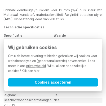
Schnabl klembeugel/buisklem voor 19 mm (3/4) buis, kleur: wit.
Materiaal: kunststof, materiaalkwaliteit: Acrylnitril butadien styrol
(ABS). Uv-bestendig, doos van 200 stuks.
Technische specificaties
Specificatie
Waarde
Kleur
Wit
UV-bestendig
Ja
Wij gebruiken cookies
Halogeenvrij
Ja
Max. aantal buizen
1
Om u de beste ervaring te bieden gebruiken wij cookies voor
Gesloten
Nee
websiteanalyse en (gepersonaliseerde) advertenties. Lees
Materiaalkwaliteit
Acrylnitril butadien styrol (ABS)
meer in ons
privacybeleid
. Wilt u alleen noodzakelijke
Gebruikstemperatuur
-20 - 85 graden Celsius (°C)
cookies? Klik dan
hier
.
Materiaal
Kunststof
Geschikt voor buisdiameter
17,6 - 18,6 Millimeter (mm)
Cookies accepteren
Bevestigingswijze
Overig
Met inlage
Nee
Rijgbaar
Ja
Geschikt voor beschermslangen
Nee
230319