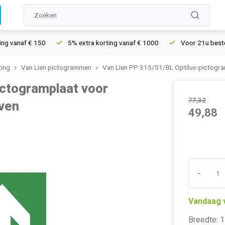
vanaf € 150
5% extra korting vanaf € 1000
Voor 21u besteld, 
ting
Van Lien pictogrammen
Van Lien PP 315/51/BL Optilux-pictogra
ictogramplaat voor
77,32
oven
49,88
-
Vandaag 
Breedte: 1