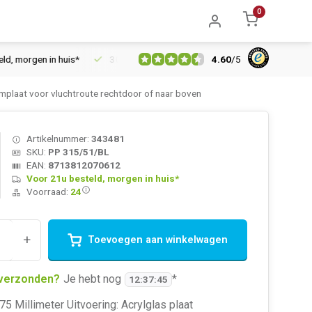
0
4.60
/
5
morgen in huis*
30 dagen retourrecht
Vertrouwd online sinds
mplaat voor vluchtroute rechtdoor of naar boven
Artikelnummer:
343481
SKU:
PP 315/51/BL
EAN:
8713812070612
Voor 21u besteld, morgen in huis*
Voorraad:
24
+
Toevoegen aan winkelwagen
verzonden?
Je hebt nog
*
12
:
37
:
45
75 Millimeter Uitvoering: Acrylglas plaat