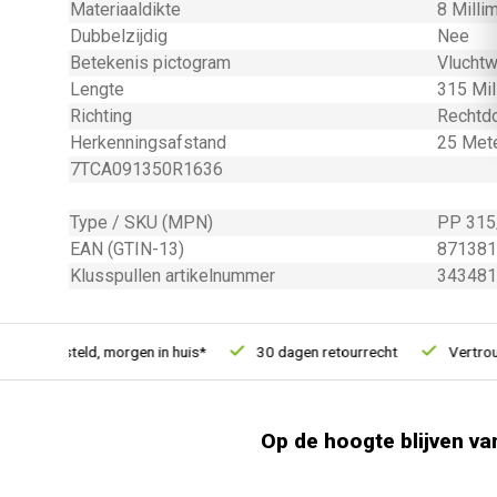
Materiaaldikte
8 Milli
Dubbelzijdig
Nee
Betekenis pictogram
Vlucht
Lengte
315 Mil
Richting
Rechtd
Herkenningsafstand
25 Met
7TCA091350R1636
Type / SKU (MPN)
PP 315
EAN (GTIN-13)
871381
Klusspullen artikelnummer
343481
21u besteld, morgen in huis*
30 dagen retourrecht
Vertrouwd
Op de hoogte blijven va