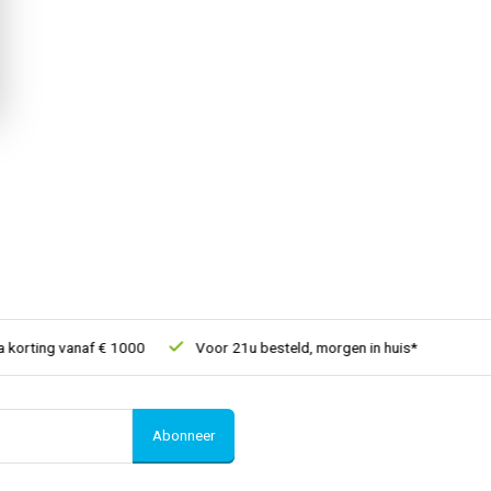
orting vanaf € 1000
Voor 21u besteld, morgen in huis*
30 dag
Abonneer