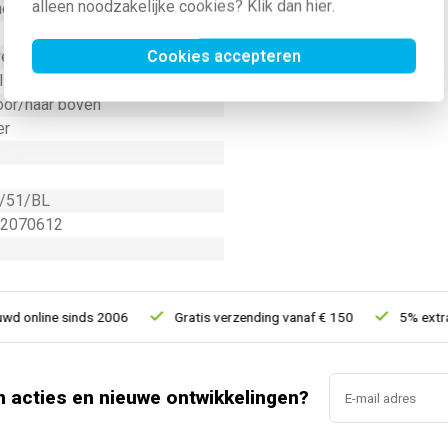
alleen noodzakelijke cookies? Klik dan
hier
.
meter
Cookies accepteren
weg
limeter
oor/naar boven
er
/51/BL
2070612
 online sinds 2006
Gratis verzending vanaf € 150
5% extra k
n acties en nieuwe ontwikkelingen?