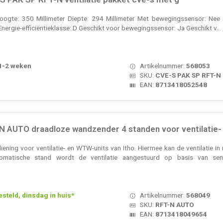
oogte: 350 Millimeter Diepte: 294 Millimeter Met bewegingssensor: Nee A
ergie-efficiëntieklasse: D Geschikt voor bewegingssensor: Ja Geschikt v...
 1-2 weken
Artikelnummer:
568053
SKU:
CVE-S PAK SP RFT-N
EAN:
8713418052548
-N AUTO draadloze wandzender 4 standen voor ventilatie
ening voor ventilatie- en WTW-units van Itho. Hiermee kan de ventilatie i
tomatische stand wordt de ventilatie aangestuurd op basis van sen
teld, dinsdag in huis*
Artikelnummer:
568049
SKU:
RFT-N AUTO
EAN:
8713418049654