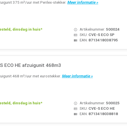
uigunit 375 m³/uur met Perilex-stekker.
Meer informatie »
teld, dinsdag in huis*
Artikelnummer:
500024
SKU:
CVE-S ECO SP
EAN:
8713418038795
-S ECO HE afzuigunit 468m3
uigunit 468 m³/uur met eurostekker.
Meer informatie »
teld, dinsdag in huis*
Artikelnummer:
500025
SKU:
CVE-S ECO HE
EAN:
8713418038818