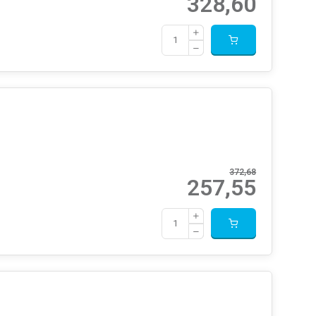
328,60
372,68
257,55