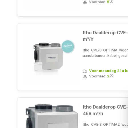
Voorraad:
5
Itho Daalderop CVE
m³/h
Itho CVE-S OPTIMA woonhu
aansluitsnoer: kabel, gesc
Voor maandag 21u bes
Voorraad:
2
Itho Daalderop CVE
468 m³/h
Itho CVE-S OPTIMA2 woonh