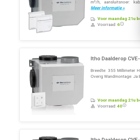
m³/h, aansluitsnoer: ka
Meer informatie »
Voor maandag 21u bes
Voorraad:
6
Itho Daalderop CVE-
Breedte: 355 Millimeter H
Overig Wandmontage: Ja En
Voor maandag 21u bes
Voorraad:
40
Itho Daalderop CVE-