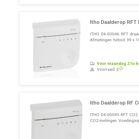
Itho Daalderop RFT
ITHO 04-00046 RFT draadlo
Afmetingen: hxbxd: 99 x 1
Voor maandag 21u bes
Voorraad:
2
Itho Daalderop RF 
ITHO 04-00045 RFT CO2 se
CO2-metingen. Voedingsspa