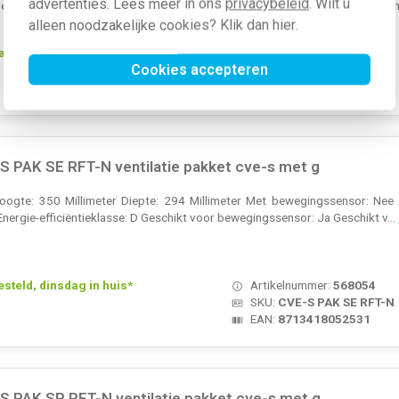
advertenties. Lees meer in ons
privacybeleid
. Wilt u
bel, geschikt voor draadloze afstandsbediening. Kanaal ø: 125 mm.
alleen noodzakelijke cookies? Klik dan
hier
.
teld, dinsdag in huis*
Artikelnummer:
501824
Cookies accepteren
SKU:
CVE-S OPTIMA2
EAN:
8713418041016
S PAK SE RFT-N ventilatie pakket cve-s met g
oogte: 350 Millimeter Diepte: 294 Millimeter Met bewegingssensor: Nee A
ergie-efficiëntieklasse: D Geschikt voor bewegingssensor: Ja Geschikt v...
teld, dinsdag in huis*
Artikelnummer:
568054
SKU:
CVE-S PAK SE RFT-N
EAN:
8713418052531
S PAK SP RFT-N ventilatie pakket cve-s met g