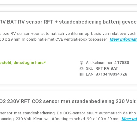
 RV BAT RV sensor RFT + standenbediening batterij gevo
ze RV-sensor voor automatisch ventileren op basis van relatieve vochtigh
00 x 29 mm. In combinatie met CVE ventilatiebox toepassen.
Meer informat
teld, dinsdag in huis*
Artikelnummer:
417580
SKU:
RFT RV BAT
EAN:
8713418034728
CO2 230V RFT CO2 sensor met standenbediening 230 Volt
nsor met standenbediening. De CO2-sensor stuurt automatisch de Itho 
nning: 230 Volt. Kleur: wit. Afmetingen hxbxd: 99 x 100 x 29 mm.
Meer in