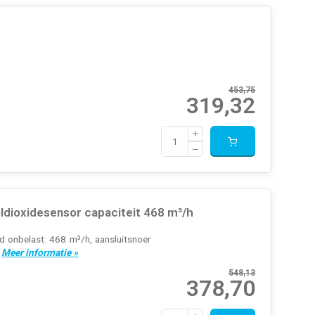
453,75
319,32
ldioxidesensor capaciteit 468 m³/h
d onbelast: 468 m³/h, aansluitsnoer
.
Meer informatie »
548,13
378,70