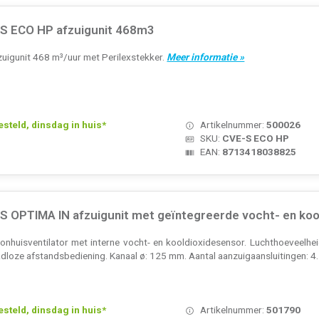
-S ECO HP afzuigunit 468m3
uigunit 468 m³/uur met Perilexstekker.
Meer informatie »
teld, dinsdag in huis*
Artikelnummer:
500026
SKU:
CVE-S ECO HP
EAN:
8713418038825
S OPTIMA IN afzuigunit met geïntegreerde vocht- en koo
huisventilator met interne vocht- en kooldioxidesensor. Luchthoeveelhei
adloze afstandsbediening. Kanaal ø: 125 mm. Aantal aanzuigaansluitingen: 4
teld, dinsdag in huis*
Artikelnummer:
501790