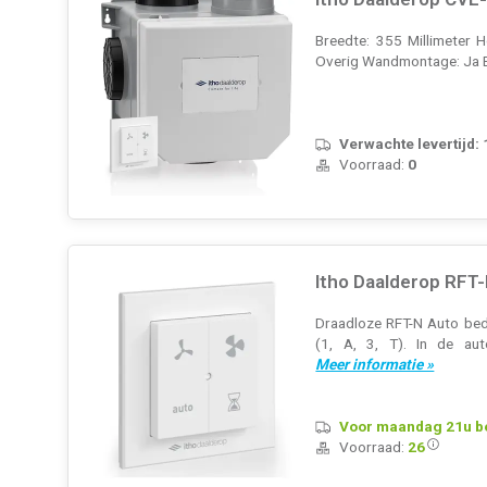
Breedte: 355 Millimeter H
Overig Wandmontage: Ja En
Verwachte levertijd:
Voorraad:
0
Itho Daalderop RFT
Draadloze RFT-N Auto bedi
(1, A, 3, T). In de au
Meer informatie »
Voor maandag 21u bes
Voorraad:
26