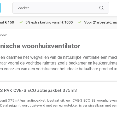
5% extra korting vanaf € 1000
Voor 21u besteld, morgen in huis*
iebox
anische woonhuisventilator
en daarmee het wegvallen van de natuurlijke ventilatie een me
g maar vooral de vochtige ruimtes zoals badkamer en keukenruimt
 voorzien van een vochtsensor het ideale betaalbare product in
-S PAK CVE-S ECO actiepakket 375m3
unit 375 m³/uur actiepakket, bestaat uit: een CVE-S ECO SE woonhuisventi
t. De afzuigunit wordt geleverd met een eurostekker, is verwisselbaar met een