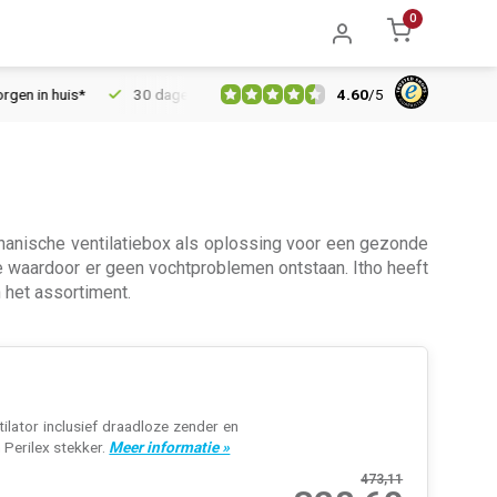
0
4.60
/
5
30 dagen retourrecht
Vertrouwd online sinds 2006
Gra
chanische ventilatiebox als oplossing voor een gezonde
e waardoor er geen vochtproblemen ontstaan. Itho heeft
 het assortiment.
lator inclusief draadloze zender en
 Perilex stekker.
Meer informatie »
473,11