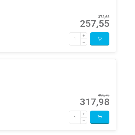
372,68
257,55
453,75
317,98