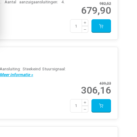
 Aantal aanzuigaansluitingen: 4.
982,52
679,90
ansluiting: Steekeind Stuursignaal:
Meer informatie »
439,23
306,16