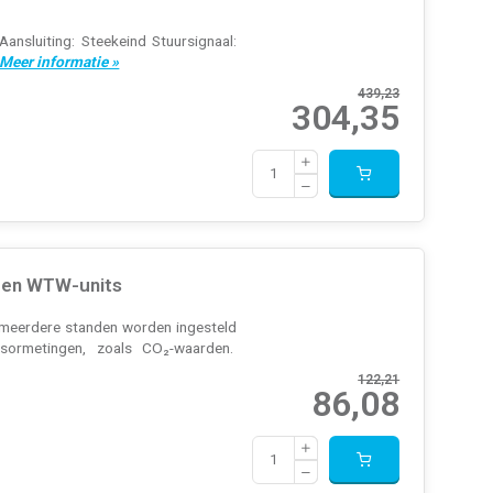
ansluiting: Steekeind Stuursignaal:
Meer informatie »
439,23
304,35
- en WTW-units
n meerdere standen worden ingesteld
sormetingen, zoals CO₂-waarden.
122,21
86,08