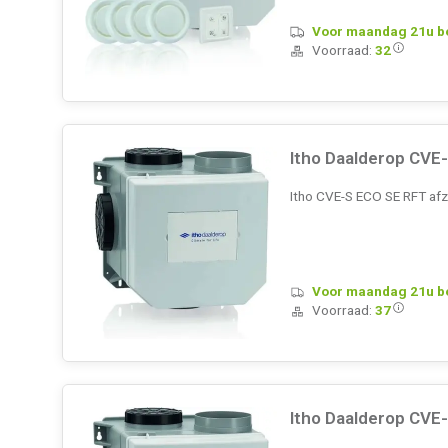
Voor maandag 21u bes
Voorraad:
32
Itho Daalderop CVE
Itho CVE-S ECO SE RFT afz
Voor maandag 21u bes
Voorraad:
37
Itho Daalderop CVE