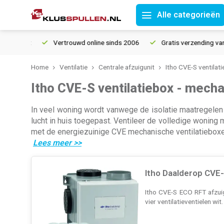
Alle categorieën
Vertrouwd online sinds 2006
Gratis verzending vanaf € 150
Home
Ventilatie
Centrale afzuigunit
Itho CVE-S ventilat
Itho CVE-S ventilatiebox - mech
In veel woning wordt vanwege de isolatie maatregelen 
lucht in huis toegepast. Ventileer de volledige wonin
met de energiezuinige CVE mechanische ventilatieboxen
Lees meer
>>
Itho Daalderop CVE
Itho CVE-S ECO RFT afzuig
vier ventilatieventielen wi