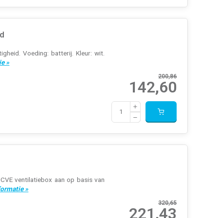
ed
eid. Voeding: batterij. Kleur: wit.
ie »
200,86
142,60
CVE ventilatiebox aan op basis van
formatie »
320,65
221,43