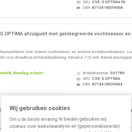
SKU:
CVE-S OPTIMA IN
EAN:
8713418039068
-S OPTIMA afzuigunit met geïntegreerde vochtsensor en 
isventilator met interne vochtsensor en externe kooldioxidesensor. Lu
hikt voor draadloze afstandsbediening. Kanaal ø: 125 mm. Aantal aanzuigaan
teld, dinsdag in huis*
Artikelnummer:
501789
SKU:
CVE-S OPTIMA
EAN:
8713418039044
Wij gebruiken cookies
-S OPTIMA2 afzuigunit met geïntegreerde vochtsensor en
Om u de beste ervaring te bieden gebruiken wij
cookies voor websiteanalyse en (gepersonaliseerde)
uisventilator met interne vochtsensor en 2 externe kooldioxidesensor