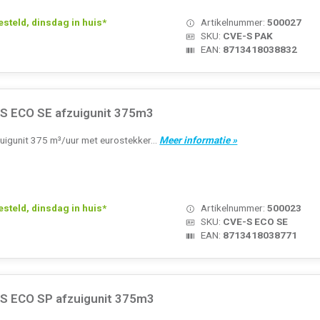
teld, dinsdag in huis*
Artikelnummer:
500027
SKU:
CVE-S PAK
EAN:
8713418038832
-S ECO SE afzuigunit 375m3
uigunit 375 m³/uur met eurostekker...
Meer informatie »
teld, dinsdag in huis*
Artikelnummer:
500023
SKU:
CVE-S ECO SE
EAN:
8713418038771
-S ECO SP afzuigunit 375m3