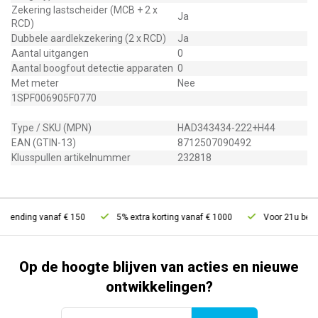
Zekering lastscheider (MCB + 2 x
Ja
RCD)
Dubbele aardlekzekering (2 x RCD)
Ja
Aantal uitgangen
0
Aantal boogfout detectie apparaten
0
Met meter
Nee
1SPF006905F0770
Type / SKU (MPN)
HAD343434-222+H44
EAN (GTIN-13)
8712507090492
Klusspullen artikelnummer
232818
zending vanaf € 150
5% extra korting vanaf € 1000
Voor 21u bestel
Op de hoogte blijven van acties en nieuwe
ontwikkelingen?