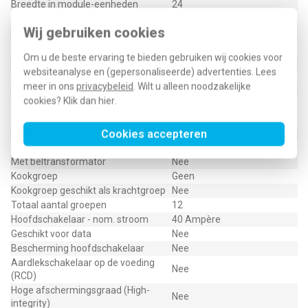
Breedte in module-eenheden
24
Inbouwdiepte
0 - 0 Millimeter
Wij gebruiken cookies
Beschermingsgraad (IP)
IP20
Aantal aardlekautomaten
0
Om u de beste ervaring te bieden gebruiken wij cookies voor
Aantal aardlekschakelaars 300 mA
0
websiteanalyse en (gepersonaliseerde) advertenties. Lees
Aantal aardlekschakelaars 30 mA
3
meer in ons
privacybeleid
. Wilt u alleen noodzakelijke
Aantal directe groepen
0
cookies? Klik dan
hier
.
Aantal groepen achter
12
aardlekschakelaar
Aantal lichtgroepen
12
Cookies accepteren
Aantal polen hoofdschakelaar
4
Met beltransformator
Nee
Kookgroep
Geen
Kookgroep geschikt als krachtgroep
Nee
Totaal aantal groepen
12
Hoofdschakelaar - nom. stroom
40 Ampère
Geschikt voor data
Nee
Bescherming hoofdschakelaar
Nee
Aardlekschakelaar op de voeding
Nee
(RCD)
Hoge afschermingsgraad (High-
Nee
integrity)