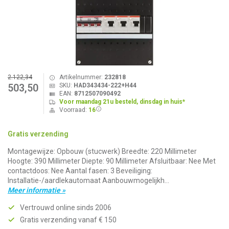
2.122,34
Artikelnummer:
232818
SKU:
HAD343434-222+H44
503,50
EAN:
8712507090492
Voor maandag 21u besteld, dinsdag in huis*
Voorraad:
16
Gratis verzending
Montagewijze: Opbouw (stucwerk) Breedte: 220 Millimeter
Hoogte: 390 Millimeter Diepte: 90 Millimeter Afsluitbaar: Nee Met
contactdoos: Nee Aantal fasen: 3 Beveiliging:
Installatie-/aardlekautomaat Aanbouwmogelijkh...
Meer informatie »
Vertrouwd online sinds 2006
Gratis verzending vanaf € 150