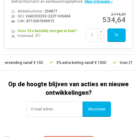
beltransformator en aanbouwmogelijkheid.
Meer informatie »
Artikelnummer:
259877
2.116,29
SKU:
HAD333333-222T+HS404
534,64
EAN:
8712507090973
Voor 21u besteld, morgen in huis*
Voorraad:
3
verzending vanaf € 150
5% extra korting vanaf € 1000
Voor 21u bes
Op de hoogte blijven van acties en nieuwe
ontwikkelingen?
Abonneer