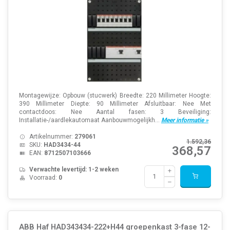
Montagewijze: Opbouw (stucwerk) Breedte: 220 Millimeter Hoogte:
390 Millimeter Diepte: 90 Millimeter Afsluitbaar: Nee Met
contactdoos: Nee Aantal fasen: 3 Beveiliging:
Installatie-/aardlekautomaat Aanbouwmogelijkh...
Meer informatie »
Artikelnummer:
279061
1.592,36
SKU:
HAD3434-44
368,57
EAN:
8712507103666
Verwachte levertijd: 1-2 weken
Voorraad:
0
ABB Haf HAD343434-222+H44 groepenkast 3-fase 12-