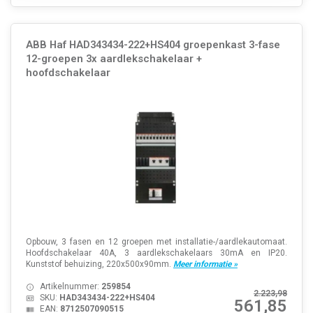
ABB Haf HAD343434-222+HS404 groepenkast 3-fase
12-groepen 3x aardlekschakelaar +
hoofdschakelaar
Opbouw, 3 fasen en 12 groepen met installatie-/aardlekautomaat.
Hoofdschakelaar 40A, 3 aardlekschakelaars 30mA en IP20.
Kunststof behuizing, 220x500x90mm.
Meer informatie »
Artikelnummer:
259854
2.223,98
SKU:
HAD343434-222+HS404
561,85
EAN:
8712507090515