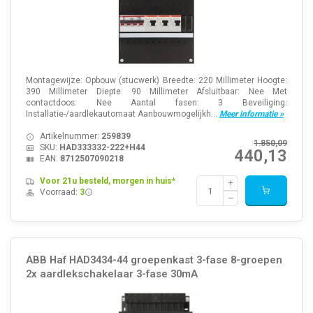
Montagewijze: Opbouw (stucwerk) Breedte: 220 Millimeter Hoogte:
390 Millimeter Diepte: 90 Millimeter Afsluitbaar: Nee Met
contactdoos: Nee Aantal fasen: 3 Beveiliging:
Installatie-/aardlekautomaat Aanbouwmogelijkh...
Meer informatie »
Artikelnummer:
259839
1.850,09
SKU:
HAD333332-222+H44
440,13
EAN:
8712507090218
Voor 21u besteld, morgen in huis*
Voorraad:
3
ABB Haf HAD3434-44 groepenkast 3-fase 8-groepen
2x aardlekschakelaar 3-fase 30mA