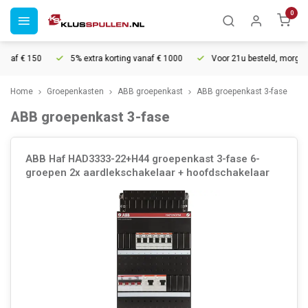
0
f € 150
5% extra korting vanaf € 1000
Voor 21u besteld, morgen in 
Home
Groepenkasten
ABB groepenkast
ABB groepenkast 3-fase
ABB groepenkast 3-fase
ABB Haf HAD3333-22+H44 groepenkast 3-fase 6-
groepen 2x aardlekschakelaar + hoofdschakelaar