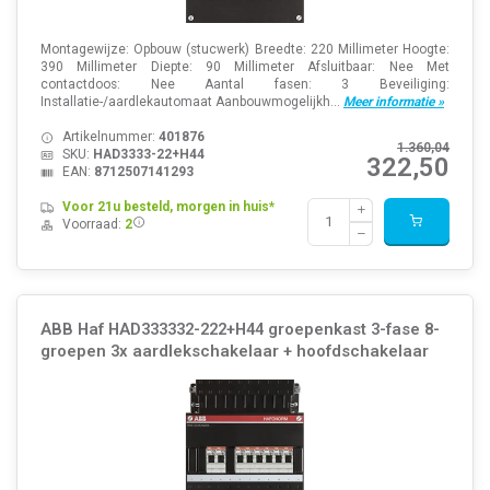
Montagewijze: Opbouw (stucwerk) Breedte: 220 Millimeter Hoogte:
390 Millimeter Diepte: 90 Millimeter Afsluitbaar: Nee Met
contactdoos: Nee Aantal fasen: 3 Beveiliging:
Installatie-/aardlekautomaat Aanbouwmogelijkh...
Meer informatie »
Artikelnummer:
401876
1.360,04
SKU:
HAD3333-22+H44
322,50
EAN:
8712507141293
Voor 21u besteld, morgen in huis*
Voorraad:
2
ABB Haf HAD333332-222+H44 groepenkast 3-fase 8-
groepen 3x aardlekschakelaar + hoofdschakelaar