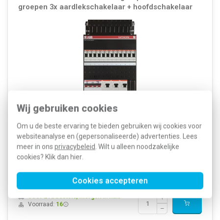
groepen 3x aardlekschakelaar + hoofdschakelaar
Wij gebruiken cookies
Om u de beste ervaring te bieden gebruiken wij cookies voor
Montagewijze: Opbouw (stucwerk) Breedte: 220 Millimeter Hoogte:
390 Millimeter Diepte: 90 Millimeter Afsluitbaar: Nee Met
websiteanalyse en (gepersonaliseerde) advertenties. Lees
contactdoos: Nee Aantal fasen: 3 Beveiliging:
meer in ons
privacybeleid
. Wilt u alleen noodzakelijke
Installatie-/aardlekautomaat Aanbouwmogelijkh...
Meer informatie »
cookies? Klik dan
hier
.
Artikelnummer:
232818
2.122,34
SKU:
HAD343434-222+H44
503,50
Cookies accepteren
EAN:
8712507090492
Voor 21u besteld, morgen in huis*
Voorraad:
16