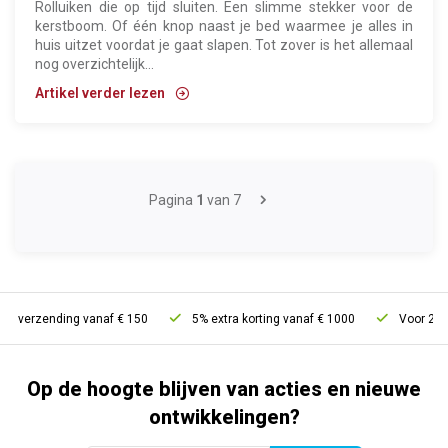
Rolluiken die op tijd sluiten. Een slimme stekker voor de
kerstboom. Of één knop naast je bed waarmee je alles in
huis uitzet voordat je gaat slapen. Tot zover is het allemaal
nog overzichtelijk...
Artikel verder lezen
Pagina
1
van 7
 verzending vanaf € 150
5% extra korting vanaf € 1000
Voor 21u bes
Op de hoogte blijven van acties en nieuwe
ontwikkelingen?