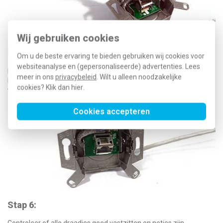
Wij gebruiken cookies
Stap 5:
Om u de beste ervaring te bieden gebruiken wij cookies voor
websiteanalyse en (gepersonaliseerde) advertenties. Lees
Duw elk draadje stevig vast met de LSA-tang. Doe dit recht van
meer in ons
privacybeleid
. Wilt u alleen noodzakelijke
boven. Als het goed is, hoor je een klik. Het overtollige draadje
cookies? Klik dan
hier
.
wordt dan automatisch afgeknipt.
Cookies accepteren
Stap 6: