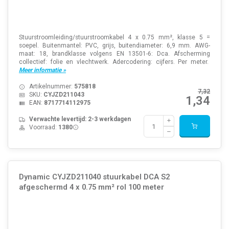
Stuurstroomleiding/stuurstroomkabel 4 x 0.75 mm², klasse 5 =
soepel. Buitenmantel: PVC, grijs, buitendiameter: 6,9 mm. AWG-
maat: 18, brandklasse volgens EN 13501-6: Dca. Afscherming
collectief: folie en vlechtwerk. Adercodering: cijfers. Per meter.
Meer informatie »
Artikelnummer:
575818
7,32
SKU:
CYJZD211043
1,34
EAN:
8717714112975
Verwachte levertijd: 2-3 werkdagen
Voorraad:
1380
Dynamic CYJZD211040 stuurkabel DCA S2
afgeschermd 4 x 0.75 mm² rol 100 meter