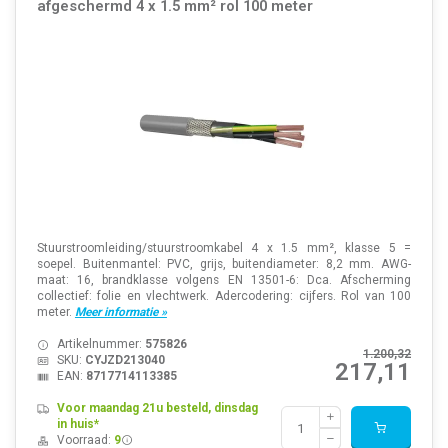
afgeschermd 4 x 1.5 mm² rol 100 meter
Stuurstroomleiding/stuurstroomkabel 4 x 1.5 mm², klasse 5 =
soepel. Buitenmantel: PVC, grijs, buitendiameter: 8,2 mm. AWG-
maat: 16, brandklasse volgens EN 13501-6: Dca. Afscherming
collectief: folie en vlechtwerk. Adercodering: cijfers. Rol van 100
meter.
Meer informatie »
Artikelnummer:
575826
1.200,32
SKU:
CYJZD213040
217,11
EAN:
8717714113385
Voor maandag 21u besteld, dinsdag
in huis*
Voorraad:
9