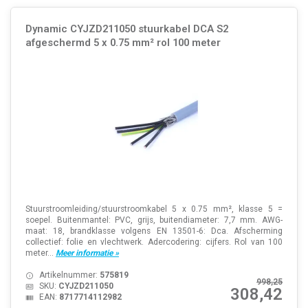
Dynamic CYJZD211050 stuurkabel DCA S2
afgeschermd 5 x 0.75 mm² rol 100 meter
Stuurstroomleiding/stuurstroomkabel 5 x 0.75 mm², klasse 5 =
soepel. Buitenmantel: PVC, grijs, buitendiameter: 7,7 mm. AWG-
maat: 18, brandklasse volgens EN 13501-6: Dca. Afscherming
collectief: folie en vlechtwerk. Adercodering: cijfers. Rol van 100
meter...
Meer informatie »
Artikelnummer:
575819
998,25
SKU:
CYJZD211050
308,42
EAN:
8717714112982