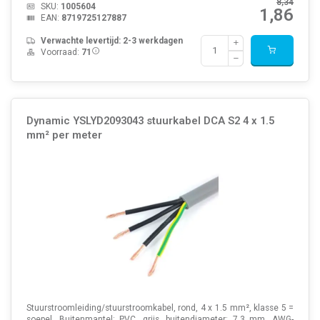
8,34
SKU:
1005604
1,86
EAN:
8719725127887
Verwachte levertijd: 2-3 werkdagen
Voorraad:
71
Dynamic YSLYD2093043 stuurkabel DCA S2 4 x 1.5
mm² per meter
Stuurstroomleiding/stuurstroomkabel, rond, 4 x 1.5 mm², klasse 5 =
soepel. Buitenmantel: PVC, grijs, buitendiameter: 7,3 mm. AWG-