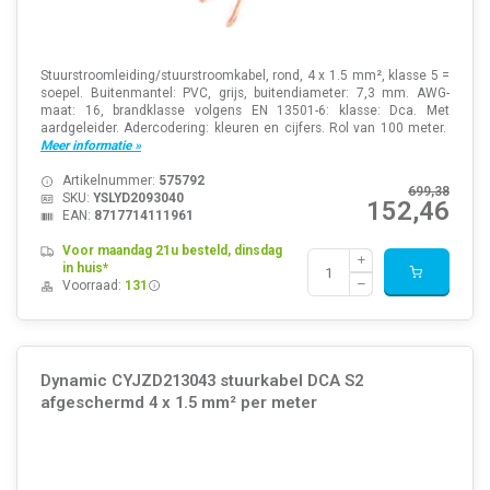
Stuurstroomleiding/stuurstroomkabel, rond, 4 x 1.5 mm², klasse 5 =
soepel. Buitenmantel: PVC, grijs, buitendiameter: 7,3 mm. AWG-
maat: 16, brandklasse volgens EN 13501-6: klasse: Dca. Met
aardgeleider. Adercodering: kleuren en cijfers. Rol van 100 meter.
Meer informatie »
Artikelnummer:
575792
699,38
SKU:
YSLYD2093040
152,46
EAN:
8717714111961
Voor maandag 21u besteld, dinsdag
in huis*
Voorraad:
131
Dynamic CYJZD213043 stuurkabel DCA S2
afgeschermd 4 x 1.5 mm² per meter