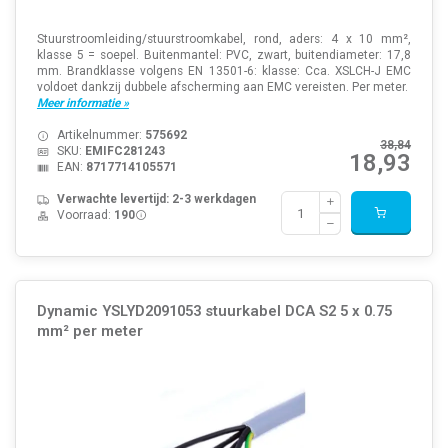
Stuurstroomleiding/stuurstroomkabel, rond, aders: 4 x 10 mm²,
klasse 5 = soepel. Buitenmantel: PVC, zwart, buitendiameter: 17,8
mm. Brandklasse volgens EN 13501-6: klasse: Cca. XSLCH-J EMC
voldoet dankzij dubbele afscherming aan EMC vereisten. Per meter.
Meer informatie »
Artikelnummer:
575692
38,84
SKU:
EMIFC281243
18,93
EAN:
8717714105571
Verwachte levertijd: 2-3 werkdagen
Voorraad:
190
Dynamic YSLYD2091053 stuurkabel DCA S2 5 x 0.75
mm² per meter