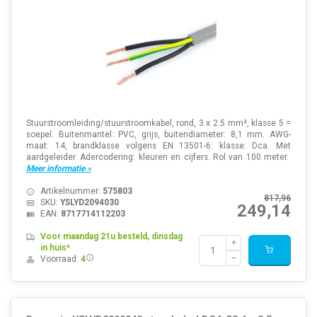
Stuurstroomleiding/stuurstroomkabel, rond, 3 x 2.5 mm², klasse 5 =
soepel. Buitenmantel: PVC, grijs, buitendiameter: 8,1 mm. AWG-
maat: 14, brandklasse volgens EN 13501-6: klasse: Dca. Met
aardgeleider. Adercodering: kleuren en cijfers. Rol van 100 meter.
Meer informatie »
Artikelnummer:
575803
817,96
SKU:
YSLYD2094030
249,14
EAN:
8717714112203
Voor maandag 21u besteld, dinsdag
in huis*
Voorraad:
4