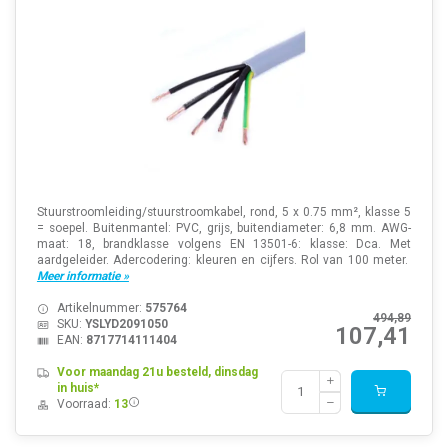
Stuurstroomleiding/stuurstroomkabel, rond, 5 x 0.75 mm², klasse 5
= soepel. Buitenmantel: PVC, grijs, buitendiameter: 6,8 mm. AWG-
maat: 18, brandklasse volgens EN 13501-6: klasse: Dca. Met
aardgeleider. Adercodering: kleuren en cijfers. Rol van 100 meter.
Meer informatie »
Artikelnummer:
575764
494,89
SKU:
YSLYD2091050
107,41
EAN:
8717714111404
Voor maandag 21u besteld, dinsdag
in huis*
Voorraad:
13