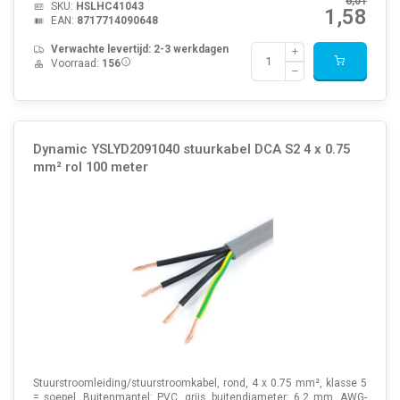
6,01
SKU:
HSLHC41043
1,58
EAN:
8717714090648
Verwachte levertijd: 2-3 werkdagen
Voorraad:
156
Dynamic YSLYD2091040 stuurkabel DCA S2 4 x 0.75
mm² rol 100 meter
Stuurstroomleiding/stuurstroomkabel, rond, 4 x 0.75 mm², klasse 5
= soepel. Buitenmantel: PVC, grijs, buitendiameter: 6,2 mm. AWG-