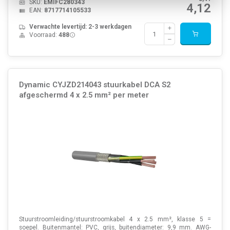
SKU:
EMIFC280343
4,12
EAN:
8717714105533
Verwachte levertijd: 2-3 werkdagen
Voorraad:
488
Dynamic CYJZD214043 stuurkabel DCA S2
afgeschermd 4 x 2.5 mm² per meter
Stuurstroomleiding/stuurstroomkabel 4 x 2.5 mm², klasse 5 =
soepel. Buitenmantel: PVC, grijs, buitendiameter: 9,9 mm. AWG-