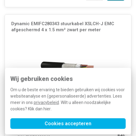
Dynamic EMIFC280343 stuurkabel XSLCH-J EMC
afgeschermd 4 x 1.5 mm² zwart per meter
Wij gebruiken cookies
Om u de beste ervaring te bieden gebruiken wij cookies voor
websiteanalyse en (gepersonaliseerde) advertenties. Lees
meer in ons
privacybeleid
. Wilt u alleen noodzakelijke
Stuurstroomleiding/stuurstroomkabel, rond, aders: 4 x 1.5 mm²,
klasse 5 = soepel. Buitenmantel: PVC, zwart, buitendiameter: 10,6
cookies? Klik dan
hier
.
mm. Brandklasse volgens EN 13501-6: klasse: Cca. XSLCH-J EMC
voldoet dankzij dubbele afscherming aan EMC vereisten. Per meter.
Meer informatie »
Cookies accepteren
Artikelnummer:
575688
8,41