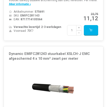
voldoet dankzij dubbele afscherming aan EMC vereisten. Per meter.
Meer informatie »
Artikelnummer:
575691
22,75
SKU:
EMIFC281143
11,12
EAN:
8717714105564
Verwachte levertijd: 2-3 werkdagen
Voorraad:
73
Dynamic EMIFC281243 stuurkabel XSLCH-J EMC
afgeschermd 4 x 10 mm² zwart per meter