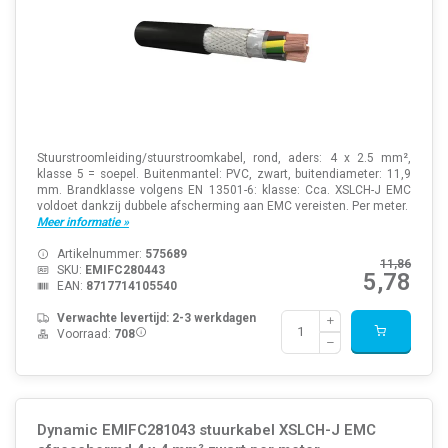
Stuurstroomleiding/stuurstroomkabel, rond, aders: 4 x 2.5 mm²,
klasse 5 = soepel. Buitenmantel: PVC, zwart, buitendiameter: 11,9
mm. Brandklasse volgens EN 13501-6: klasse: Cca. XSLCH-J EMC
voldoet dankzij dubbele afscherming aan EMC vereisten. Per meter.
Meer informatie »
Artikelnummer:
575689
11,86
SKU:
EMIFC280443
5,78
EAN:
8717714105540
Verwachte levertijd: 2-3 werkdagen
Voorraad:
708
Dynamic EMIFC281043 stuurkabel XSLCH-J EMC