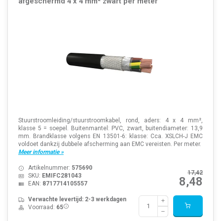
afgeschermd 4 x 4 mm² zwart per meter
Stuurstroomleiding/stuurstroomkabel, rond, aders: 4 x 4 mm²,
klasse 5 = soepel. Buitenmantel: PVC, zwart, buitendiameter: 13,9
mm. Brandklasse volgens EN 13501-6: klasse: Cca. XSLCH-J EMC
voldoet dankzij dubbele afscherming aan EMC vereisten. Per meter.
Meer informatie »
Artikelnummer:
575690
17,42
SKU:
EMIFC281043
8,48
EAN:
8717714105557
Verwachte levertijd: 2-3 werkdagen
Voorraad:
65