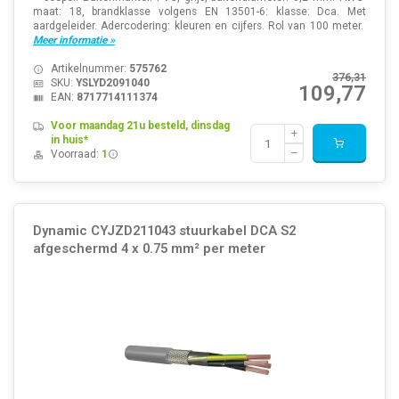
maat: 18, brandklasse volgens EN 13501-6: klasse: Dca. Met
aardgeleider. Adercodering: kleuren en cijfers. Rol van 100 meter.
Meer informatie »
Artikelnummer:
575762
376,31
SKU:
YSLYD2091040
109,77
EAN:
8717714111374
Voor maandag 21u besteld, dinsdag
in huis*
Voorraad:
1
Dynamic CYJZD211043 stuurkabel DCA S2
afgeschermd 4 x 0.75 mm² per meter