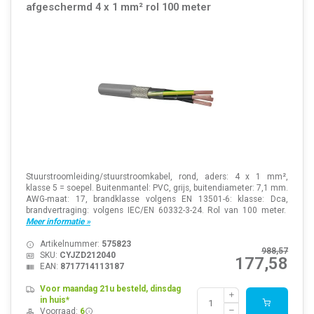
afgeschermd 4 x 1 mm² rol 100 meter
Stuurstroomleiding/stuurstroomkabel, rond, aders: 4 x 1 mm²,
klasse 5 = soepel. Buitenmantel: PVC, grijs, buitendiameter: 7,1 mm.
AWG-maat: 17, brandklasse volgens EN 13501-6: klasse: Dca,
brandvertraging: volgens IEC/EN 60332-3-24. Rol van 100 meter.
Meer informatie »
Artikelnummer:
575823
988,57
SKU:
CYJZD212040
177,58
EAN:
8717714113187
Voor maandag 21u besteld, dinsdag
in huis*
Voorraad:
6