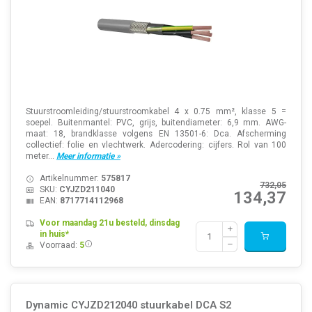
Stuurstroomleiding/stuurstroomkabel 4 x 0.75 mm², klasse 5 =
soepel. Buitenmantel: PVC, grijs, buitendiameter: 6,9 mm. AWG-
maat: 18, brandklasse volgens EN 13501-6: Dca. Afscherming
collectief: folie en vlechtwerk. Adercodering: cijfers. Rol van 100
meter...
Meer informatie »
Artikelnummer:
575817
732,05
SKU:
CYJZD211040
134,37
EAN:
8717714112968
Voor maandag 21u besteld, dinsdag
in huis*
Voorraad:
5
Dynamic CYJZD212040 stuurkabel DCA S2