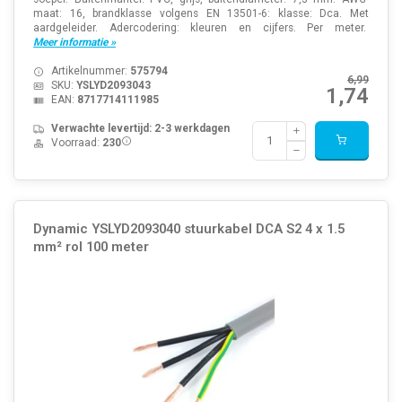
maat: 16, brandklasse volgens EN 13501-6: klasse: Dca. Met
aardgeleider. Adercodering: kleuren en cijfers. Per meter.
Meer informatie »
Artikelnummer:
575794
6,99
SKU:
YSLYD2093043
1,74
EAN:
8717714111985
Verwachte levertijd: 2-3 werkdagen
Voorraad:
230
Dynamic YSLYD2093040 stuurkabel DCA S2 4 x 1.5
mm² rol 100 meter