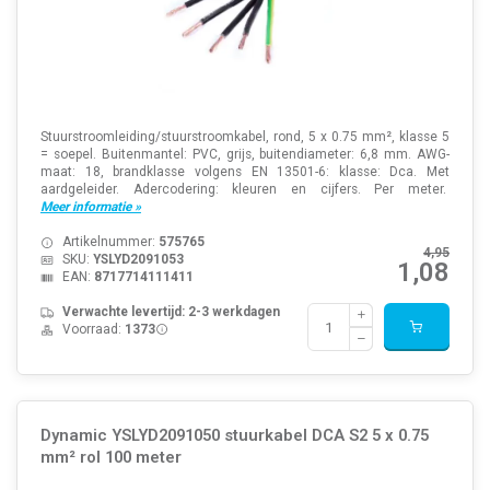
Stuurstroomleiding/stuurstroomkabel, rond, 5 x 0.75 mm², klasse 5
= soepel. Buitenmantel: PVC, grijs, buitendiameter: 6,8 mm. AWG-
maat: 18, brandklasse volgens EN 13501-6: klasse: Dca. Met
aardgeleider. Adercodering: kleuren en cijfers. Per meter.
Meer informatie »
Artikelnummer:
575765
4,95
SKU:
YSLYD2091053
1,08
EAN:
8717714111411
Verwachte levertijd: 2-3 werkdagen
Voorraad:
1373
Dynamic YSLYD2091050 stuurkabel DCA S2 5 x 0.75
mm² rol 100 meter