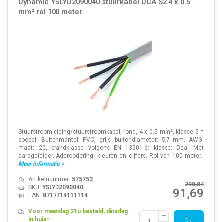
Dynamic YSLYD2090040 stuurkabel DCA S2 4 x 0.5
mm² rol 100 meter
Stuurstroomleiding/stuurstroomkabel, rond, 4 x 0.5 mm², klasse 5 =
soepel. Buitenmantel: PVC, grijs, buitendiameter: 5,7 mm. AWG-
maat: 20, brandklasse volgens EN 13501-6: klasse: Dca. Met
aardgeleider. Adercodering: kleuren en cijfers. Rol van 100 meter.
Meer informatie »
Artikelnummer:
575753
298,87
SKU:
YSLYD2090040
91,69
EAN:
8717714111114
Voor maandag 21u besteld, dinsdag
in huis*