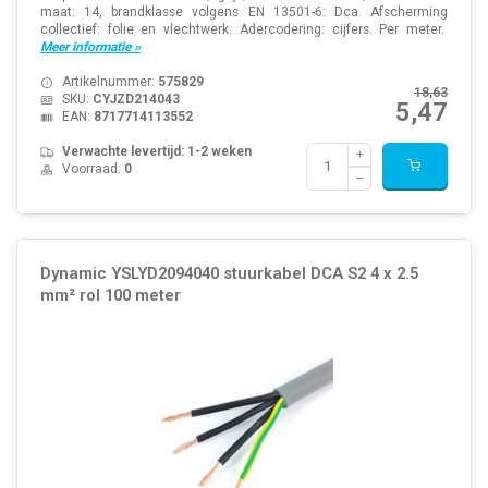
maat: 14, brandklasse volgens EN 13501-6: Dca. Afscherming
collectief: folie en vlechtwerk. Adercodering: cijfers. Per meter.
Meer informatie »
Artikelnummer:
575829
18,63
SKU:
CYJZD214043
5,47
EAN:
8717714113552
Verwachte levertijd: 1-2 weken
Voorraad:
0
Dynamic YSLYD2094040 stuurkabel DCA S2 4 x 2.5
mm² rol 100 meter