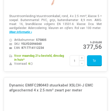
Stuurstroomleiding/stuurstroomkabel, rond, 4 x 2.5 mm², klasse 5 =
soepel. Buitenmantel: PVC, grijs, buitendiameter: 8,9 mm. AWG-
maat: 16, brandklasse volgens EN 13501-6: klasse: Dca. Met
aardgeleider. Adercodering: kleuren en cijfers. Rol van 100 meter.
Meer informatie »
Artikelnummer:
575805
1.210,00
SKU:
YSLYD2094040
377,56
EAN:
8717714112234
Voor maandag 21u besteld, dinsdag
in huis*
Voorraad:
6
Dynamic EMIFC280443 stuurkabel XSLCH-J EMC
afgeschermd 4 x 2.5 mm² zwart per meter