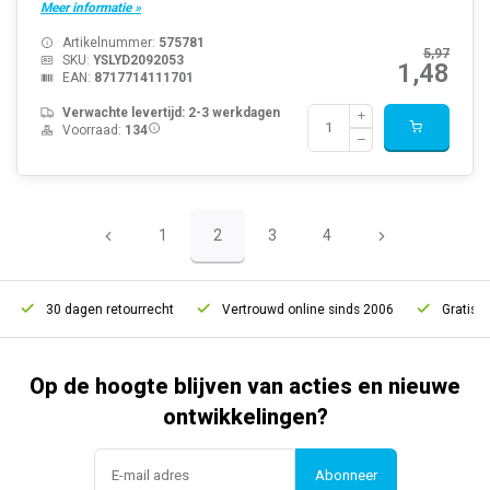
Meer informatie »
Artikelnummer:
575781
5,97
SKU:
YSLYD2092053
1,48
EAN:
8717714111701
Verwachte levertijd: 2-3 werkdagen
Voorraad:
134
1
2
3
4
dagen retourrecht
Vertrouwd online sinds 2006
Gratis verzending 
Op de hoogte blijven van acties en nieuwe
ontwikkelingen?
Abonneer