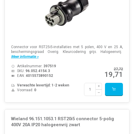
Connector voor RST25i5-installaties met 5 polen, 400 V en 25 A,
beschermingsgraad Overig. Kleurcodering grijs. Halogeenvrij.
Meer informatie »
Artikelnummer:
397519
27,72
SKU:
96.052.4154.3
19,71
EAN:
4015573890152
Verwachte levertijd: 1-2 weken
Voorraad:
0
Wieland 96.151.1053.1 RST20i5 connector 5-polig
400V 20A IP20 halogeenvrij zwart