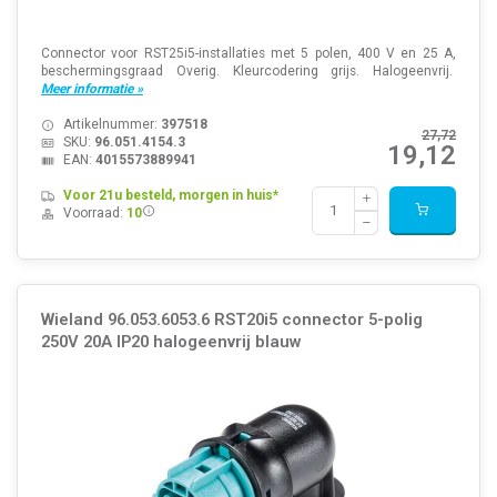
Connector voor RST25i5-installaties met 5 polen, 400 V en 25 A,
beschermingsgraad Overig. Kleurcodering grijs. Halogeenvrij.
Meer informatie »
Artikelnummer:
397518
27,72
SKU:
96.051.4154.3
19,12
EAN:
4015573889941
Voor 21u besteld, morgen in huis*
Voorraad:
10
Wieland 96.053.6053.6 RST20i5 connector 5-polig
250V 20A IP20 halogeenvrij blauw