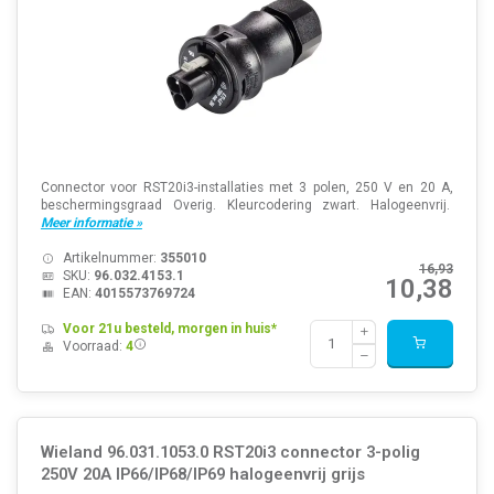
Connector voor RST20i3-installaties met 3 polen, 250 V en 20 A,
beschermingsgraad Overig. Kleurcodering zwart. Halogeenvrij.
Meer informatie »
Artikelnummer:
355010
16,93
SKU:
96.032.4153.1
10,38
EAN:
4015573769724
Voor 21u besteld, morgen in huis*
Voorraad:
4
Wieland 96.031.1053.0 RST20i3 connector 3-polig
250V 20A IP66/IP68/IP69 halogeenvrij grijs