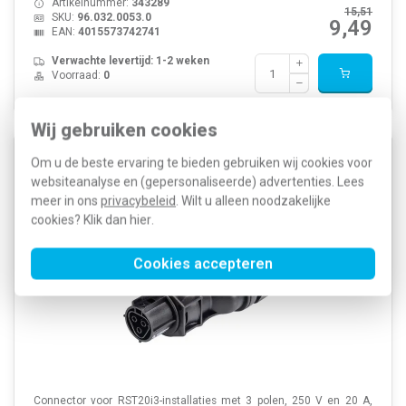
Artikelnummer:
343289
15,51
SKU:
96.032.0053.0
9,49
EAN:
4015573742741
Verwachte levertijd: 1-2 weken
Voorraad:
0
Wij gebruiken cookies
Wieland 96.031.4253.1 RST20i3 connector 3-polig
Om u de beste ervaring te bieden gebruiken wij cookies voor
250V 20A IP66/IP68/IP69 halogeenvrij zwart
websiteanalyse en (gepersonaliseerde) advertenties. Lees
meer in ons
privacybeleid
. Wilt u alleen noodzakelijke
cookies? Klik dan
hier
.
Cookies accepteren
Connector voor RST20i3-installaties met 3 polen, 250 V en 20 A,