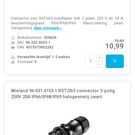
Connector voor RST20i2-installaties met 2 polen, 250 V en 20 A,
beschermingsgraad IP66/IP68/IP69. Kleurcodering zwart.
Halogeenvrij.
Meer informatie »
Artikelnummer:
359629
15,43
SKU:
96.022.4053.1
10,99
EAN:
4015573852242
Verwachte levertijd: 1-2 weken
Voorraad:
0
Wieland 96.031.4153.1 RST20i3 connector 3-polig
250V 20A IP66/IP68/IP69 halogeenvrij zwart