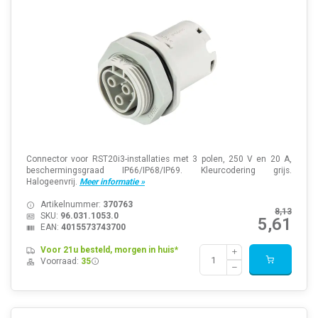
Connector voor RST20i3-installaties met 3 polen, 250 V en 20 A,
beschermingsgraad IP66/IP68/IP69. Kleurcodering grijs.
Halogeenvrij.
Meer informatie »
Artikelnummer:
370763
8,13
SKU:
96.031.1053.0
5,61
EAN:
4015573743700
Voor 21u besteld, morgen in huis*
Voorraad:
35