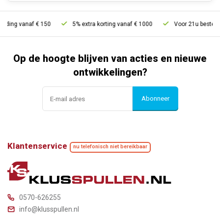
g vanaf € 150
5% extra korting vanaf € 1000
Voor 21u besteld, morg
Op de hoogte blijven van acties en nieuwe
ontwikkelingen?
Abonneer
Klantenservice
nu telefonisch niet bereikbaar
0570-626255
info@klusspullen.nl