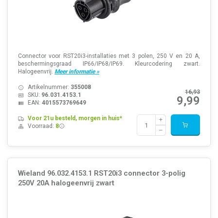
Connector voor RST20i3-installaties met 3 polen, 250 V en 20 A,
beschermingsgraad IP66/IP68/IP69. Kleurcodering zwart.
Halogeenvrij.
Meer informatie »
Artikelnummer:
355008
16,93
SKU:
96.031.4153.1
9,99
EAN:
4015573769649
Voor 21u besteld, morgen in huis*
Voorraad:
8
Wieland 96.032.4153.1 RST20i3 connector 3-polig
250V 20A halogeenvrij zwart