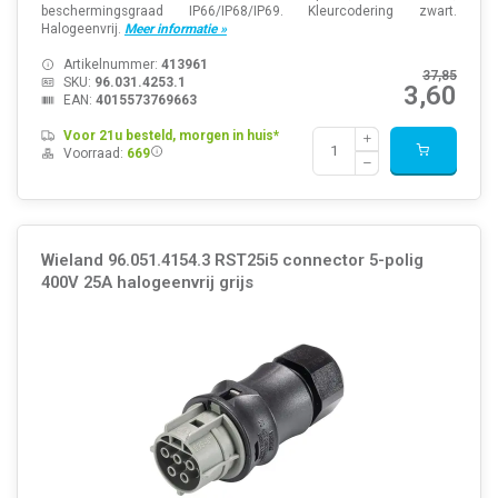
beschermingsgraad IP66/IP68/IP69. Kleurcodering zwart.
Halogeenvrij.
Meer informatie »
Artikelnummer:
413961
37,85
SKU:
96.031.4253.1
3,60
EAN:
4015573769663
Voor 21u besteld, morgen in huis*
Voorraad:
669
Wieland 96.051.4154.3 RST25i5 connector 5-polig
400V 25A halogeenvrij grijs