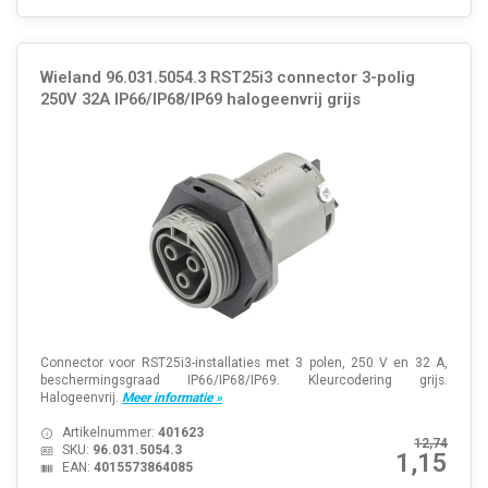
Wieland 96.031.5054.3 RST25i3 connector 3-polig
250V 32A IP66/IP68/IP69 halogeenvrij grijs
Connector voor RST25i3-installaties met 3 polen, 250 V en 32 A,
beschermingsgraad IP66/IP68/IP69. Kleurcodering grijs.
Halogeenvrij.
Meer informatie »
Artikelnummer:
401623
12,74
SKU:
96.031.5054.3
1,15
EAN:
4015573864085