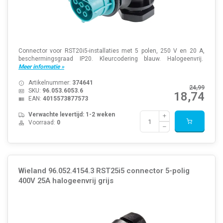
Connector voor RST20i5-installaties met 5 polen, 250 V en 20 A,
beschermingsgraad IP20. Kleurcodering blauw. Halogeenvrij.
Meer informatie »
Artikelnummer:
374641
24,99
SKU:
96.053.6053.6
18,74
EAN:
4015573877573
Verwachte levertijd: 1-2 weken
Voorraad:
0
Wieland 96.052.4154.3 RST25i5 connector 5-polig
400V 25A halogeenvrij grijs