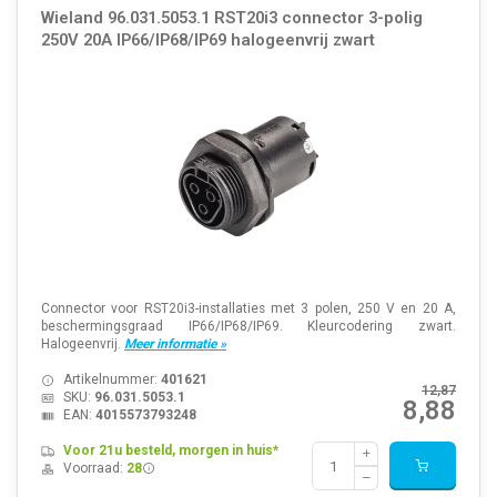
Wieland 96.031.5053.1 RST20i3 connector 3-polig
250V 20A IP66/IP68/IP69 halogeenvrij zwart
Connector voor RST20i3-installaties met 3 polen, 250 V en 20 A,
beschermingsgraad IP66/IP68/IP69. Kleurcodering zwart.
Halogeenvrij.
Meer informatie »
Artikelnummer:
401621
12,87
SKU:
96.031.5053.1
8,88
EAN:
4015573793248
Voor 21u besteld, morgen in huis*
Voorraad:
28