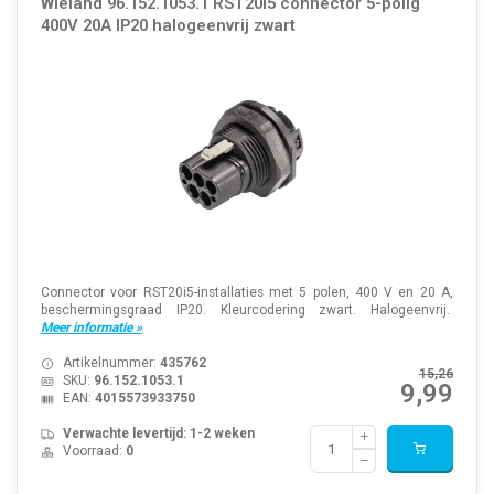
Wieland 96.152.1053.1 RST20i5 connector 5-polig
400V 20A IP20 halogeenvrij zwart
Connector voor RST20i5-installaties met 5 polen, 400 V en 20 A,
beschermingsgraad IP20. Kleurcodering zwart. Halogeenvrij.
Meer informatie »
Artikelnummer:
435762
15,26
SKU:
96.152.1053.1
9,99
EAN:
4015573933750
Verwachte levertijd: 1-2 weken
Voorraad:
0