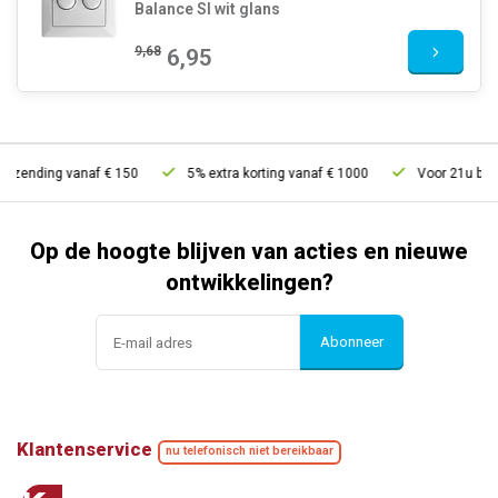
Balance SI wit glans
9,68
6,95
zending vanaf € 150
5% extra korting vanaf € 1000
Voor 21u besteld
Op de hoogte blijven van acties en nieuwe
ontwikkelingen?
Abonneer
Klantenservice
nu telefonisch niet bereikbaar