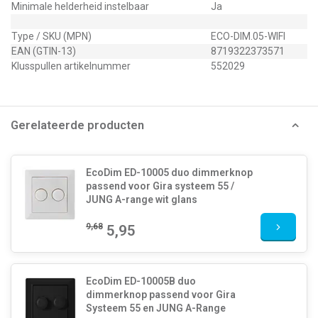
Minimale helderheid instelbaar
Ja
Type / SKU (MPN)
ECO-DIM.05-WIFI
EAN (GTIN-13)
8719322373571
Klusspullen artikelnummer
552029
Gerelateerde producten
EcoDim ED-10005 duo dimmerknop
passend voor Gira systeem 55 /
JUNG A-range wit glans
9,68
5,95
EcoDim ED-10005B duo
dimmerknop passend voor Gira
Systeem 55 en JUNG A-Range