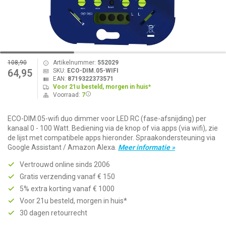
108,90
Artikelnummer:
552029
SKU:
ECO-DIM.05-WIFI
64,95
EAN:
8719322373571
Voor 21u besteld, morgen in huis*
Voorraad:
7
ECO-DIM.05-wifi duo dimmer voor LED RC (fase-afsnijding) per
kanaal 0 - 100 Watt. Bediening via de knop of via apps (via wifi), zie
de lijst met compatibele apps hieronder. Spraakondersteuning via
Google Assistant / Amazon Alexa.
Meer informatie »
Vertrouwd online sinds 2006
Gratis verzending vanaf € 150
5% extra korting vanaf € 1000
Voor 21u besteld, morgen in huis*
30 dagen retourrecht