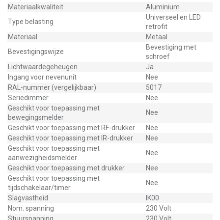
Materiaalkwaliteit
Aluminium
Universeel en LED
Type belasting
retrofit
Materiaal
Metaal
Bevestiging met
Bevestigingswijze
schroef
Lichtwaardegeheugen
Ja
Ingang voor nevenunit
Nee
RAL-nummer (vergelijkbaar)
5017
Seriedimmer
Nee
Geschikt voor toepassing met
Nee
bewegingsmelder
Geschikt voor toepassing met RF-drukker
Nee
Geschikt voor toepassing met IR-drukker
Nee
Geschikt voor toepassing met
Nee
aanwezigheidsmelder
Geschikt voor toepassing met drukker
Nee
Geschikt voor toepassing met
Nee
tijdschakelaar/timer
Slagvastheid
IK00
Nom. spanning
230 Volt
Stuurspanning
230 Volt