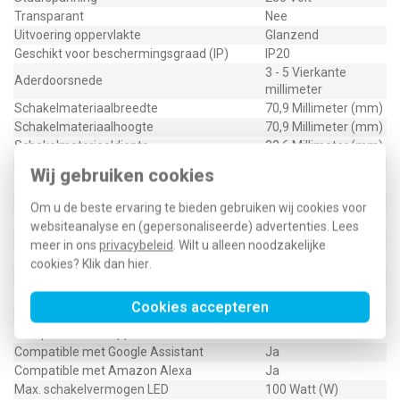
Transparant
Nee
Uitvoering oppervlakte
Glanzend
Geschikt voor beschermingsgraad (IP)
IP20
3 - 5 Vierkante
Aderdoorsnede
millimeter
Schakelmateriaalbreedte
70,9 Millimeter (mm)
Schakelmateriaalhoogte
70,9 Millimeter (mm)
Schakelmateriaaldiepte
32,6 Millimeter (mm)
Aantal modules (bij modulair systeem)
1
Wij gebruiken cookies
Met IFTTT ondersteuning
Nee
Dimbaar faseafsnijding
Ja
Om u de beste ervaring te bieden gebruiken wij cookies voor
Dimbaar faseaansnijding
Nee
websiteanalyse en (gepersonaliseerde) advertenties. Lees
Min. diepte van de inbouwdoos
40 Millimeter (mm)
meer in ons
privacybeleid
. Wilt u alleen noodzakelijke
App besturing via Bluetooth
Nee
cookies? Klik dan
hier
.
Nom. belasting vermogensweerstand
100 Watt
Nom. belasting inductiestroom
0 Voltampère
Cookies accepteren
Nom. belasting capaciteitsvermogen
100 Voltampère
Compatible met Apple HomeKit
Nee
Compatible met Google Assistant
Ja
Compatible met Amazon Alexa
Ja
Max. schakelvermogen LED
100 Watt (W)