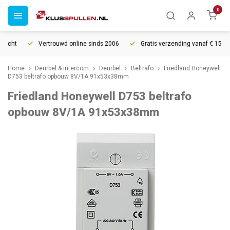
0
echt
Vertrouwd online sinds 2006
Gratis verzending vanaf € 150
Home
Deurbel & intercom
Deurbel
Beltrafo
Friedland Honeywell
D753 beltrafo opbouw 8V/1A 91x53x38mm
Friedland Honeywell D753 beltrafo
opbouw 8V/1A 91x53x38mm