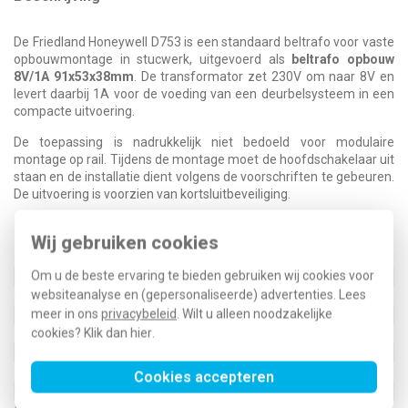
De Friedland Honeywell D753 is een standaard beltrafo voor vaste
opbouwmontage in stucwerk, uitgevoerd als
beltrafo opbouw
8V/1A 91x53x38mm
. De transformator zet 230V om naar 8V en
levert daarbij 1A voor de voeding van een deurbelsysteem in een
compacte uitvoering.
De toepassing is nadrukkelijk niet bedoeld voor modulaire
montage op rail. Tijdens de montage moet de hoofdschakelaar uit
staan en de installatie dient volgens de voorschriften te gebeuren.
De uitvoering is voorzien van kortsluitbeveiliging.
Technische specificaties
Wij gebruiken cookies
Specificatie
Waarde
Om u de beste ervaring te bieden gebruiken wij cookies voor
Breedte
53 Millimeter (mm)
websiteanalyse en (gepersonaliseerde) advertenties. Lees
Hoogte
38 Millimeter (mm)
meer in ons
privacybeleid
. Wilt u alleen noodzakelijke
Aan-/Uitschakelaar
Nee
cookies? Klik dan
hier
.
Type transformator
Standaard beltrafo
Modulaire uitvoering (voor railmontage)
Nee
Lengte
91 Millimeter (mm)
Cookies accepteren
Breedte in module-eenheden
3