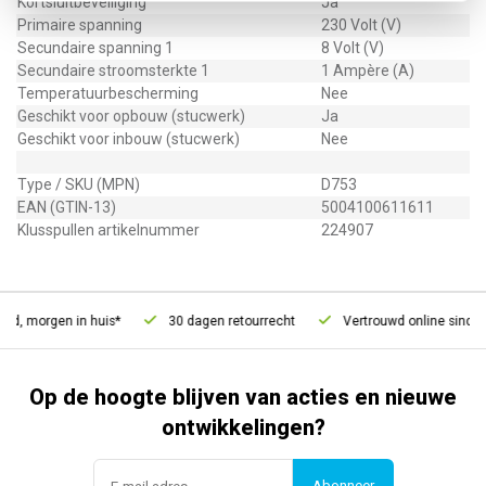
Kortsluitbeveiliging
Ja
Primaire spanning
230 Volt (V)
Secundaire spanning 1
8 Volt (V)
Secundaire stroomsterkte 1
1 Ampère (A)
Temperatuurbescherming
Nee
Geschikt voor opbouw (stucwerk)
Ja
Geschikt voor inbouw (stucwerk)
Nee
Type / SKU (MPN)
D753
EAN (GTIN-13)
5004100611611
Klusspullen artikelnummer
224907
ld, morgen in huis*
30 dagen retourrecht
Vertrouwd online sinds 2
Op de hoogte blijven van acties en nieuwe
ontwikkelingen?
Abonneer