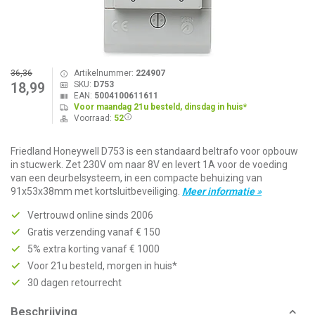
36,36
Artikelnummer:
224907
SKU:
D753
18,99
EAN:
5004100611611
Voor maandag 21u besteld, dinsdag in huis*
Voorraad:
52
Friedland Honeywell D753 is een standaard beltrafo voor opbouw
in stucwerk. Zet 230V om naar 8V en levert 1A voor de voeding
van een deurbelsysteem, in een compacte behuizing van
91x53x38mm met kortsluitbeveiliging.
Meer informatie »
Vertrouwd online sinds 2006
Gratis verzending vanaf € 150
5% extra korting vanaf € 1000
Voor 21u besteld, morgen in huis*
30 dagen retourrecht
Beschrijving