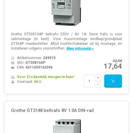
Grothe GT50810AP beltrafo 230V / 8V 1A. Deze trafo is voor
railmontage (in kast). Voor muurmontage eindkap/grondplaat
GT36AP meebestellen. Altijd hoofdschakelaar uit bij montage, en
installeren volgens voorschriften.
Meer informatie »
Artikelnummer:
249515
42,96
SKU:
GT50810AP
17,64
EAN:
4011459142094
Voor 21u besteld, morgen in huis*
Voorraad:
46
Grothe GT3148 beltrafo 8V 1.0A DIN-rail