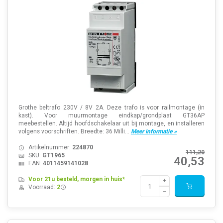
Grothe beltrafo 230V / 8V 2A. Deze trafo is voor railmontage (in
kast). Voor muurmontage eindkap/grondplaat GT36AP
meebestellen. Altijd hoofdschakelaar uit bij montage, en installeren
volgens voorschriften. Breedte: 36 Milli...
Meer informatie »
Artikelnummer:
224870
111,20
SKU:
GT1965
40,53
EAN:
4011459141028
Voor 21u besteld, morgen in huis*
Voorraad:
2