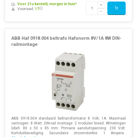
Voor 21u besteld, morgen in huis*
Voorraad:
17
ABB Haf 0918.004 beltrafo Hafonorm 8V/1A 8W DIN-
railmontage
ABB 0918.004 standaard beltransformator 8 Volt, 1A. Maximaal
vermogen: 8 Watt. DIN-rail montage. 2 modulen breed. Afmetingen
lxbxh: 80 x 50 x 85 mm. Primaire aansluitspanning: 230 Volt.
Kortsluitbeveiliging. Secundaire stroomsterkte: 1 Ampere.