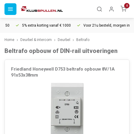
0
0
5% extra korting vanaf € 1000
Voor 21u besteld, morgen in huis*
Home
Deurbel & intercom
Deurbel
Beltrafo
Beltrafo opbouw of DIN-rail uitvoeringen
Friedland Honeywell D753 beltrafo opbouw 8V/1A
91x53x38mm