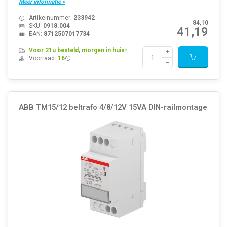
Meer informatie »
Artikelnummer:
233942
84,10
SKU:
0918.004
41,19
EAN:
8712507017734
Voor 21u besteld, morgen in huis*
Voorraad:
16
ABB TM15/12 beltrafo 4/8/12V 15VA DIN-railmontage