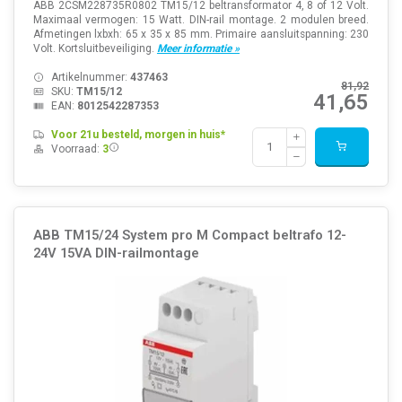
ABB 2CSM228735R0802 TM15/12 beltransformator 4, 8 of 12 Volt.
Maximaal vermogen: 15 Watt. DIN-rail montage. 2 modulen breed.
Afmetingen lxbxh: 65 x 35 x 85 mm. Primaire aansluitspanning: 230
Volt. Kortsluitbeveiliging.
Meer informatie »
Artikelnummer:
437463
81,92
SKU:
TM15/12
41,65
EAN:
8012542287353
Voor 21u besteld, morgen in huis*
Voorraad:
3
ABB TM15/24 System pro M Compact beltrafo 12-
24V 15VA DIN-railmontage