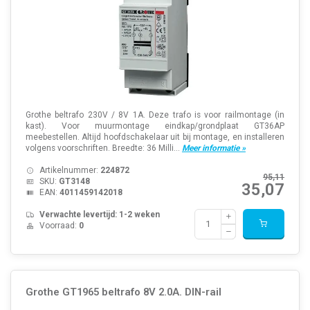
Grothe beltrafo 230V / 8V 1A. Deze trafo is voor railmontage (in
kast). Voor muurmontage eindkap/grondplaat GT36AP
meebestellen. Altijd hoofdschakelaar uit bij montage, en installeren
volgens voorschriften. Breedte: 36 Milli...
Meer informatie »
Artikelnummer:
224872
95,11
SKU:
GT3148
35,07
EAN:
4011459142018
Verwachte levertijd: 1-2 weken
Voorraad:
0
Grothe GT1965 beltrafo 8V 2.0A. DIN-rail