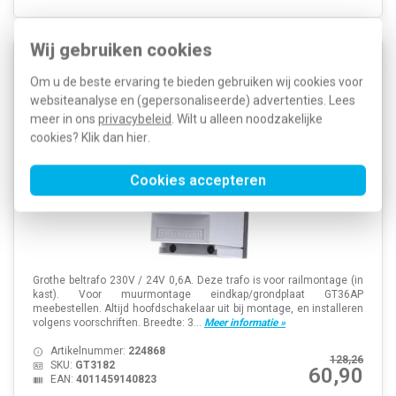
Wij gebruiken cookies
Grothe GT3182 Beltrafo 230v 8v /12v /24 In-
Om u de beste ervaring te bieden gebruiken wij cookies voor
websiteanalyse en (gepersonaliseerde) advertenties. Lees
meer in ons
privacybeleid
. Wilt u alleen noodzakelijke
cookies? Klik dan
hier
.
Cookies accepteren
Grothe beltrafo 230V / 24V 0,6A. Deze trafo is voor railmontage (in
kast). Voor muurmontage eindkap/grondplaat GT36AP
meebestellen. Altijd hoofdschakelaar uit bij montage, en installeren
volgens voorschriften. Breedte: 3...
Meer informatie »
Artikelnummer:
224868
128,26
SKU:
GT3182
60,90
EAN:
4011459140823