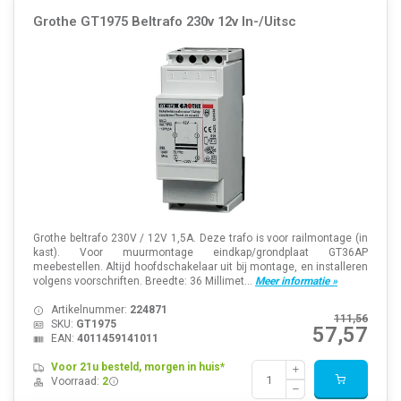
Grothe GT1975 Beltrafo 230v 12v In-/Uitsc
Grothe beltrafo 230V / 12V 1,5A. Deze trafo is voor railmontage (in
kast). Voor muurmontage eindkap/grondplaat GT36AP
meebestellen. Altijd hoofdschakelaar uit bij montage, en installeren
volgens voorschriften. Breedte: 36 Millimet...
Meer informatie »
Artikelnummer:
224871
111,56
SKU:
GT1975
57,57
EAN:
4011459141011
Voor 21u besteld, morgen in huis*
Voorraad:
2