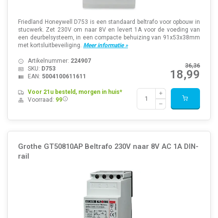
Friedland Honeywell D753 is een standaard beltrafo voor opbouw in
stucwerk. Zet 230V om naar 8V en levert 1A voor de voeding van
een deurbelsysteem, in een compacte behuizing van 91x53x38mm
met kortsluitbeveiliging.
Meer informatie »
Artikelnummer:
224907
36,36
SKU:
D753
18,99
EAN:
5004100611611
Voor 21u besteld, morgen in huis*
Voorraad:
99
Grothe GT50810AP Beltrafo 230V naar 8V AC 1A DIN-
rail