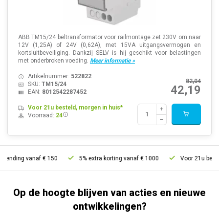
ABB TM15/24 beltransformator voor railmontage zet 230V om naar
12V (1,25A) of 24V (0,62A), met 15VA uitgangsvermogen en
kortsluitbeveiliging. Dankzij SELV is hij geschikt voor belastingen
met onderbroken voeding.
Meer informatie »
Artikelnummer:
522822
82,04
SKU:
TM15/24
42,19
EAN:
8012542287452
Voor 21u besteld, morgen in huis*
Voorraad:
24
nding vanaf € 150
5% extra korting vanaf € 1000
Voor 21u besteld, 
Op de hoogte blijven van acties en nieuwe
ontwikkelingen?