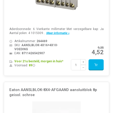
Aderdoorsnede: 6 Vierkante millimeter Met verzegelbare kap: Ja
Aantal polen: 4 1015009...
Meer informatie »
Artikelnummer:
264469
SKU:
AANSLBLOK-4X16+4X10-
9,35
VOEDING
4,52
EAN:
8711426542907
Voor 21u besteld, morgen in huis*
Voorraad:
89
Eaton AANSLBLOK-8X4-AFGAAND aansluitblok 8p
geisol. schroe