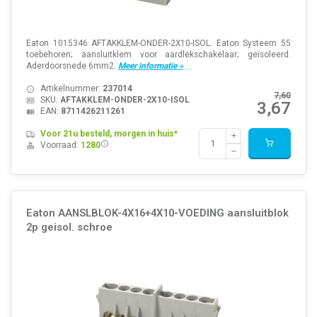
Eaton 1015346 AFTAKKLEM-ONDER-2X10-ISOL. Eaton Systeem 55
toebehoren; aansluitklem voor aardlekschakelaar; geïsoleerd.
Aderdoorsnede 6mm2.
Meer informatie »
Artikelnummer:
237014
7,60
SKU:
AFTAKKLEM-ONDER-2X10-ISOL
3,67
EAN:
8711426211261
Voor 21u besteld, morgen in huis*
Voorraad:
1280
Eaton AANSLBLOK-4X16+4X10-VOEDING aansluitblok
2p geisol. schroe