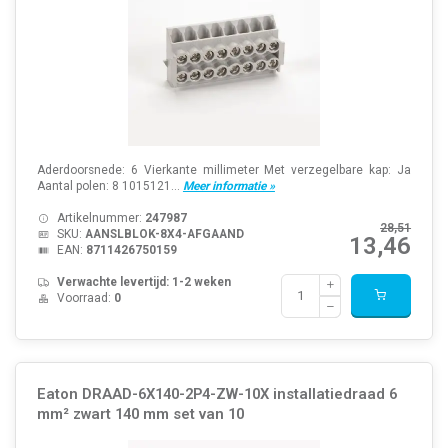
Aderdoorsnede: 6 Vierkante millimeter Met verzegelbare kap: Ja
Aantal polen: 8 1015121...
Meer informatie »
Artikelnummer:
247987
28,51
SKU:
AANSLBLOK-8X4-AFGAAND
13,46
EAN:
8711426750159
Verwachte levertijd: 1-2 weken
Voorraad:
0
Eaton DRAAD-6X140-2P4-ZW-10X installatiedraad 6
mm² zwart 140 mm set van 10