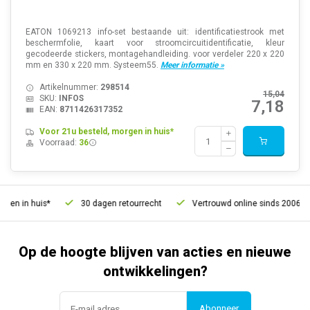
EATON 1069213 info-set bestaande uit: identificatiestrook met
beschermfolie, kaart voor stroomcircuitidentificatie, kleur
gecodeerde stickers, montagehandleiding. voor verdeler 220 x 220
mm en 330 x 220 mm. Systeem55.
Meer informatie »
Artikelnummer:
298514
15,04
SKU:
INFOS
7,18
EAN:
8711426317352
Voor 21u besteld, morgen in huis*
Voorraad:
36
 in huis*
30 dagen retourrecht
Vertrouwd online sinds 2006
Op de hoogte blijven van acties en nieuwe
ontwikkelingen?
Abonneer