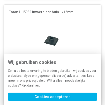
Eaton HJ5932 invoerplaat buis 1x16mm
Wij gebruiken cookies
Geschikt voor kabeldiameter: 16 - 16 Millimeter Voor buisdiameter:
Om u de beste ervaring te bieden gebruiken wij cookies voor
Overig Aantal buisinvoeren: 1 Geschikt voor lasdoos: Nee Geschikt
websiteanalyse en (gepersonaliseerde) advertenties. Lees
voor inbouwdoos: Nee Geschikt voor kabeldoos: Nee Geschikt voor
uitbreidingsrand: Nee 1965636...
Meer informatie »
meer in ons
privacybeleid
. Wilt u alleen noodzakelijke
cookies? Klik dan
hier
.
Artikelnummer:
298329
9,67
SKU:
HJ5932
4,67
EAN:
8711426637238
Cookies accepteren
Verwachte levertijd: 1-2 weken