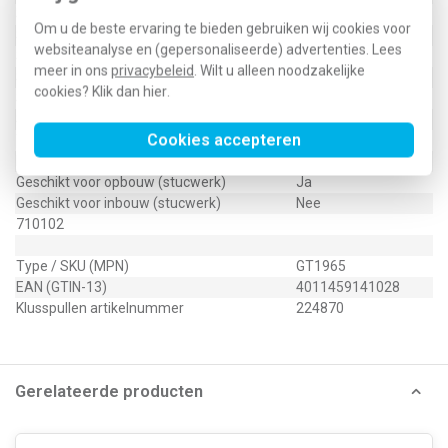
Secundaire spanning 1
8 Volt (V)
Om u de beste ervaring te bieden gebruiken wij cookies voor
Secundaire spanning 2
0 Volt (V)
websiteanalyse en (gepersonaliseerde) advertenties. Lees
Secundaire spanning 3
0 Volt (V)
meer in ons
privacybeleid
. Wilt u alleen noodzakelijke
Secundaire stroomsterkte 1
2 Ampère (A)
cookies? Klik dan
hier
.
Secundaire stroomsterkte 2
0 Ampère (A)
Secundaire stroomsterkte 3
0 Ampère (A)
Cookies accepteren
Temperatuurbescherming
Nee
Max. verliesvermogen
0 Watt (W)
Geschikt voor opbouw (stucwerk)
Ja
Geschikt voor inbouw (stucwerk)
Nee
710102
Type / SKU (MPN)
GT1965
EAN (GTIN-13)
4011459141028
Klusspullen artikelnummer
224870
Gerelateerde producten