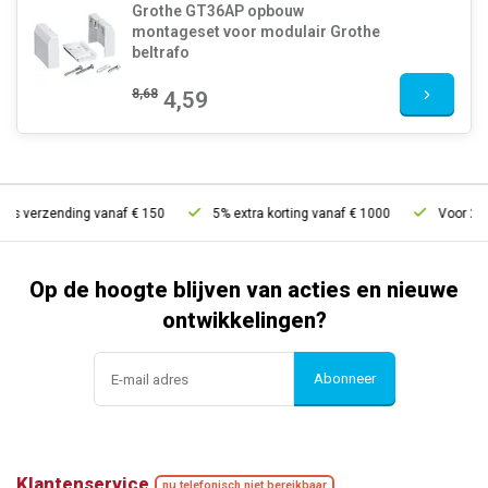
Grothe GT36AP opbouw
montageset voor modulair Grothe
beltrafo
8,68
4,59
is verzending vanaf € 150
5% extra korting vanaf € 1000
Voor 21u b
Op de hoogte blijven van acties en nieuwe
ontwikkelingen?
Abonneer
Klantenservice
nu telefonisch niet bereikbaar