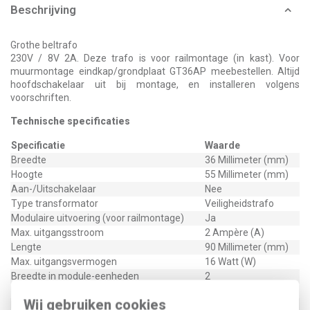
Beschrijving
Grothe beltrafo
230V / 8V 2A. Deze trafo is voor railmontage (in kast). Voor
muurmontage eindkap/grondplaat GT36AP meebestellen. Altijd
hoofdschakelaar uit bij montage, en installeren volgens
voorschriften.
Technische specificaties
Specificatie
Waarde
Breedte
36 Millimeter (mm)
Hoogte
55 Millimeter (mm)
Aan-/Uitschakelaar
Nee
Type transformator
Veiligheidstrafo
Modulaire uitvoering (voor railmontage)
Ja
Max. uitgangsstroom
2 Ampère (A)
Lengte
90 Millimeter (mm)
Max. uitgangsvermogen
16 Watt (W)
Breedte in module-eenheden
2
Kortsluitbeveiliging
Ja
Wij gebruiken cookies
Primaire spanning
230 Volt (V)