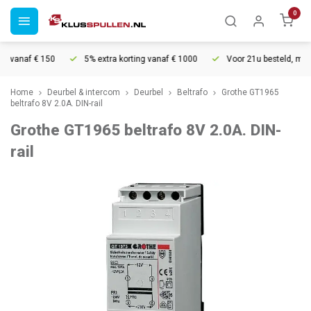
0
 vanaf € 150
5% extra korting vanaf € 1000
Voor 21u besteld, morgen
Home
Deurbel & intercom
Deurbel
Beltrafo
Grothe GT1965
beltrafo 8V 2.0A. DIN-rail
Grothe GT1965 beltrafo 8V 2.0A. DIN-
rail