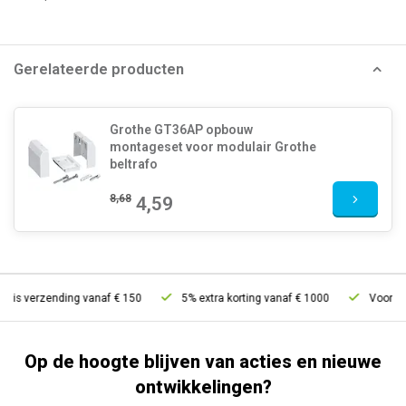
Gerelateerde producten
Grothe GT36AP opbouw
montageset voor modulair Grothe
beltrafo
8,68
4,59
tis verzending vanaf € 150
5% extra korting vanaf € 1000
Voor 21u 
Op de hoogte blijven van acties en nieuwe
ontwikkelingen?