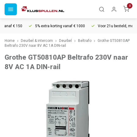
0
vanaf € 150
5% extra korting vanaf € 1000
Voor 21u besteld, morgen 
Home
Deurbel & intercom
Deurbel
Beltrafo
Grothe GT50810AP
Beltrafo 230V naar 8V AC 1A DIN-rail
Grothe GT50810AP Beltrafo 230V naar
8V AC 1A DIN-rail