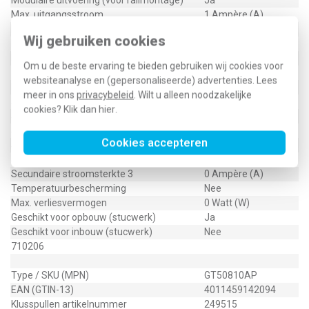
Modulaire uitvoering (voor railmontage)
Ja
Max. uitgangsstroom
1 Ampère (A)
Lengte
90 Millimeter (mm)
Wij gebruiken cookies
Max. uitgangsvermogen
8 Watt (W)
Breedte in module-eenheden
2
Om u de beste ervaring te bieden gebruiken wij cookies voor
Kortsluitbeveiliging
Ja
websiteanalyse en (gepersonaliseerde) advertenties. Lees
Primaire spanning
230 Volt (V)
meer in ons
privacybeleid
. Wilt u alleen noodzakelijke
Secundaire spanning 1
8 Volt (V)
cookies? Klik dan
hier
.
Secundaire spanning 2
0 Volt (V)
Secundaire spanning 3
0 Volt (V)
Cookies accepteren
Secundaire stroomsterkte 1
1 Ampère (A)
Secundaire stroomsterkte 2
0 Ampère (A)
Secundaire stroomsterkte 3
0 Ampère (A)
Temperatuurbescherming
Nee
Max. verliesvermogen
0 Watt (W)
Geschikt voor opbouw (stucwerk)
Ja
Geschikt voor inbouw (stucwerk)
Nee
710206
Type / SKU (MPN)
GT50810AP
EAN (GTIN-13)
4011459142094
Klusspullen artikelnummer
249515