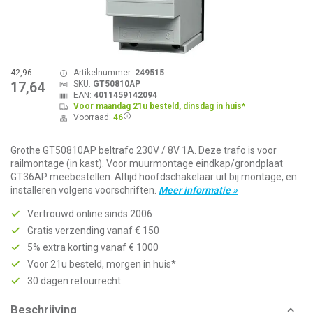
42,96
Artikelnummer:
249515
SKU:
GT50810AP
17,64
EAN:
4011459142094
Voor maandag 21u besteld, dinsdag in huis*
Voorraad:
46
Grothe GT50810AP beltrafo 230V / 8V 1A. Deze trafo is voor
railmontage (in kast). Voor muurmontage eindkap/grondplaat
GT36AP meebestellen. Altijd hoofdschakelaar uit bij montage, en
installeren volgens voorschriften.
Meer informatie »
Vertrouwd online sinds 2006
Gratis verzending vanaf € 150
5% extra korting vanaf € 1000
Voor 21u besteld, morgen in huis*
30 dagen retourrecht
Beschrijving