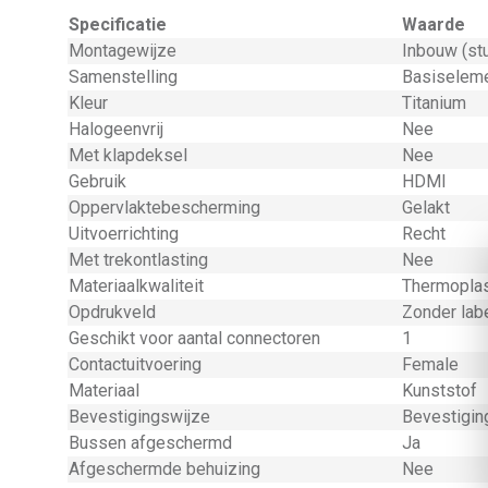
Specificatie
Waarde
Montagewijze
Inbouw (st
Samenstelling
Basiseleme
Kleur
Titanium
Halogeenvrij
Nee
Met klapdeksel
Nee
Gebruik
HDMI
Oppervlaktebescherming
Gelakt
Uitvoerrichting
Recht
Met trekontlasting
Nee
Materiaalkwaliteit
Thermopla
Opdrukveld
Zonder lab
Geschikt voor aantal connectoren
1
Contactuitvoering
Female
Materiaal
Kunststof
Bevestigingswijze
Bevestigin
Bussen afgeschermd
Ja
Afgeschermde behuizing
Nee