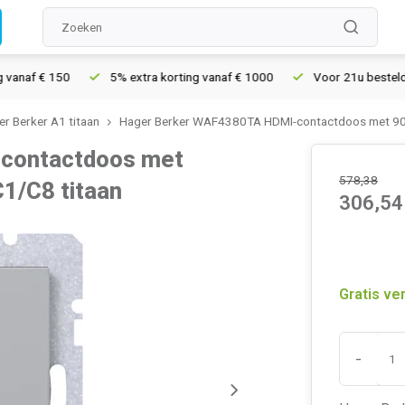
f € 150
5% extra korting vanaf € 1000
Voor 21u besteld, morg
r Berker A1 titaan
Hager Berker WAF4380TA HDMI-contactdoos met 90gr
contactdoos met
578,38
C1/C8 titaan
306,54
Gratis ve
-