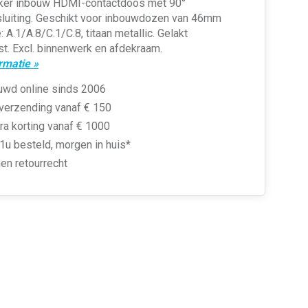
ker inbouw HDMI-contactdoos met 90°
sluiting. Geschikt voor inbouwdozen van 46mm
: A.1/A.8/C.1/C.8, titaan metallic. Gelakt
t. Excl. binnenwerk en afdekraam.
rmatie »
uwd online sinds 2006
 verzending vanaf € 150
ra korting vanaf € 1000
1u besteld, morgen in huis*
en retourrecht