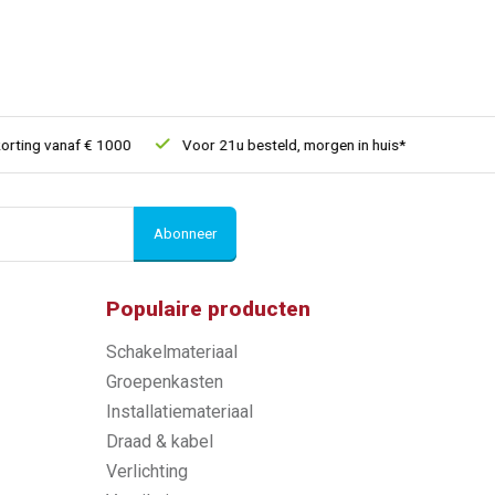
ng vanaf € 1000
Voor 21u besteld, morgen in huis*
30 dagen 
Abonneer
Populaire producten
Schakelmateriaal
Groepenkasten
Installatiemateriaal
Draad & kabel
Verlichting