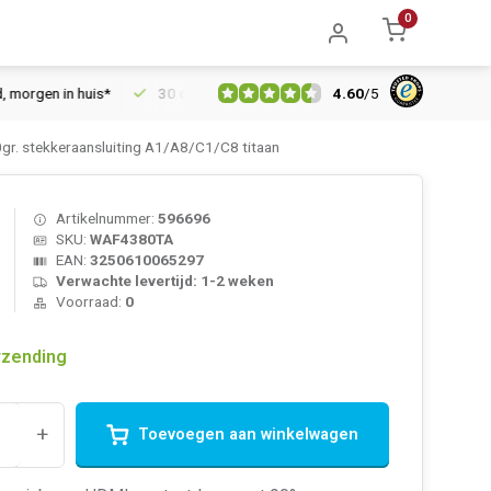
0
4.60
/
5
en in huis*
30 dagen retourrecht
Vertrouwd online sinds 200
. stekkeraansluiting A1/A8/C1/C8 titaan
Artikelnummer:
596696
SKU:
WAF4380TA
EAN:
3250610065297
Verwachte levertijd: 1-2 weken
Voorraad:
0
rzending
+
Toevoegen aan winkelwagen