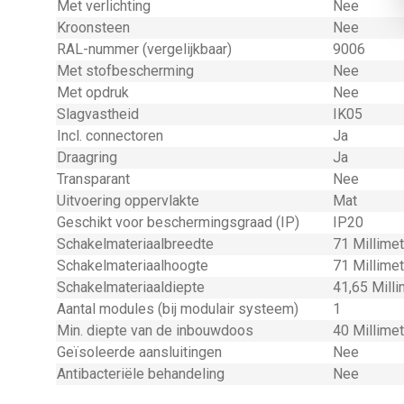
Met verlichting
Nee
Kroonsteen
Nee
RAL-nummer (vergelijkbaar)
9006
Met stofbescherming
Nee
Met opdruk
Nee
Slagvastheid
IK05
Incl. connectoren
Ja
Draagring
Ja
Transparant
Nee
Uitvoering oppervlakte
Mat
Geschikt voor beschermingsgraad (IP)
IP20
Schakelmateriaalbreedte
71 Millime
Schakelmateriaalhoogte
71 Millime
Schakelmateriaaldiepte
41,65 Mill
Aantal modules (bij modulair systeem)
1
Min. diepte van de inbouwdoos
40 Millime
Geïsoleerde aansluitingen
Nee
Antibacteriële behandeling
Nee