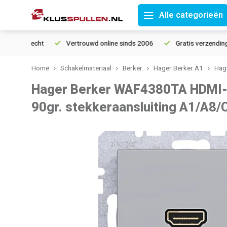
Alle categorieën
ourrecht
Vertrouwd online sinds 2006
Gratis verzending vana
Home
Schakelmateriaal
Berker
Hager Berker A1
Hage
Hager Berker WAF4380TA HDMI-
90gr. stekkeraansluiting A1/A8/