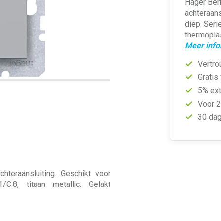
Hager Ber
achteraan
diep. Serie
thermoplas
Meer info
Vertro
Gratis
5% ext
Voor 2
30 dag
teraansluiting. Geschikt voor
C.8, titaan metallic. Gelakt