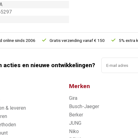
A
65297
ine sinds 2006
Gratis verzending vanaf € 150
5% extra korti
n acties en nieuwe ontwikkelingen?
Merken
Gira
s
Busch-Jaeger
n & leveren
Berker
ren
JUNG
ethoden
Niko
ount