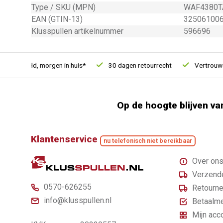
Type / SKU (MPN)
WAF4380T
EAN (GTIN-13)
32506100
Klusspullen artikelnummer
596696
besteld, morgen in huis*
30 dagen retourrecht
Vertrouwd onl
Op de hoogte blijven va
Klantenservice
nu telefonisch niet bereikbaar
Over on
Verzende
0570-626255
Retourne
info@klusspullen.nl
Betaalm
Mijn acc