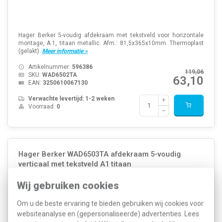
Hager Berker 5-voudig afdekraam met tekstveld voor horizontale
montage, A.1, titaan metallic. Afm.: 81,5x365x10mm. Thermoplast
(gelakt).
Meer informatie »
Artikelnummer:
596386
119,06
SKU:
WAD6502TA
63,10
EAN:
3250610067130
Verwachte levertijd: 1-2 weken
Voorraad:
0
Hager Berker WAD6503TA afdekraam 5-voudig
verticaal met tekstveld A1 titaan
Wij gebruiken cookies
Om u de beste ervaring te bieden gebruiken wij cookies voor
websiteanalyse en (gepersonaliseerde) advertenties. Lees