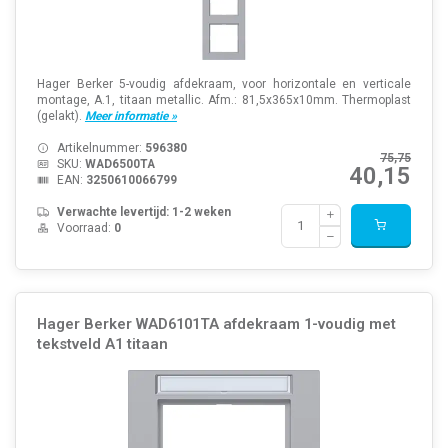
Hager Berker 5-voudig afdekraam, voor horizontale en verticale
montage, A.1, titaan metallic. Afm.: 81,5x365x10mm. Thermoplast
(gelakt).
Meer informatie »
Artikelnummer:
596380
75,75
SKU:
WAD6500TA
40,15
EAN:
3250610066799
Verwachte levertijd: 1-2 weken
Voorraad:
0
Hager Berker WAD6101TA afdekraam 1-voudig met
tekstveld A1 titaan