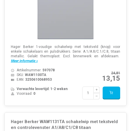
Hager Berker 1-voudige schakelwip met tekstveld (knop) voor
enkele schakelaars en pulsdrukkers. Serie: A.1/A.8/C.1/C.8, titaan
metallic. Gelakt thermoplast. Excl. binnenwerk en afdekraam.
Meer informatie »
Artikelnummer:
597078
24,81
SKU:
WAW1100TA
13,15
EAN:
3250610068953
Verwachte levertijd: 1-2 weken
Voorraad:
0
Hager Berker WAW1131TA schakelwip met tekstveld
en controlevenster A1/A8/C1/C8 titaan