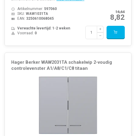
Artikelnummer:
597060
16,64
SKU:
WAW1031TA
8,82
EAN:
3250610068045
Verwachte levertijd: 1-2 weken
Voorraad:
0
Hager Berker WAW2031TA schakelwip 2-voudig
controlevenster A1/A8/C1/C8 titaan