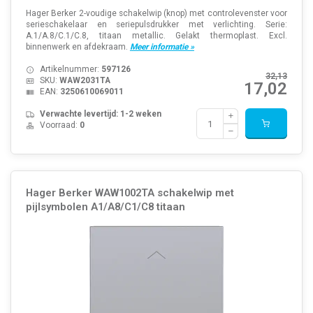
Hager Berker 2-voudige schakelwip (knop) met controlevenster voor
serieschakelaar en seriepulsdrukker met verlichting. Serie:
A.1/A.8/C.1/C.8, titaan metallic. Gelakt thermoplast. Excl.
binnenwerk en afdekraam.
Meer informatie »
Artikelnummer:
597126
32,13
SKU:
WAW2031TA
17,02
EAN:
3250610069011
Verwachte levertijd: 1-2 weken
Voorraad:
0
Hager Berker WAW1002TA schakelwip met
pijlsymbolen A1/A8/C1/C8 titaan