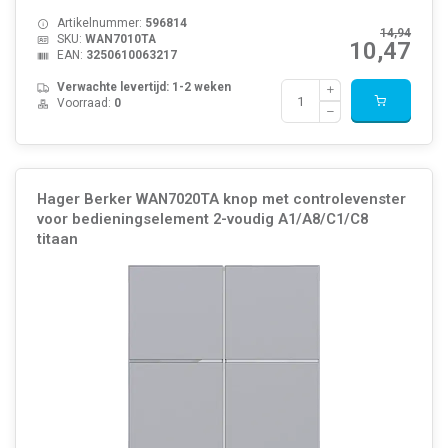
Artikelnummer:
596814
14,94
SKU:
WAN7010TA
10,47
EAN:
3250610063217
Verwachte levertijd: 1-2 weken
Voorraad:
0
Hager Berker WAN7020TA knop met controlevenster
voor bedieningselement 2-voudig A1/A8/C1/C8
titaan