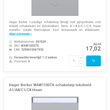
Hager Berker 1-voudige schakelwip (knop) met pijlsymbolen voor
enkele schakelaars en pulsdrukkers. Serie: A.1/A.8/C.1/C.8, titaan
metallic. Gelakt thermoplast. Excl. binnenwerk en afdekraam.
Meer informatie »
Artikelnummer:
597029
32,13
SKU:
WAW1002TA
17,02
EAN:
3250610067932
Verwachte levertijd: 1-2 weken
Voorraad:
0
Hager Berker WAW1100TA schakelwip tekstveld
A1/A8/C1/C8 titaan