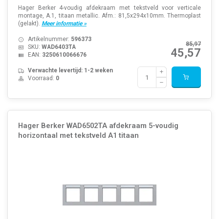
Hager Berker 4-voudig afdekraam met tekstveld voor verticale
montage, A.1, titaan metallic. Afm.: 81,5x294x10mm. Thermoplast
(gelakt).
Meer informatie »
Artikelnummer:
596373
85,97
SKU:
WAD6403TA
45,57
EAN:
3250610066676
Verwachte levertijd: 1-2 weken
Voorraad:
0
Hager Berker WAD6502TA afdekraam 5-voudig
horizontaal met tekstveld A1 titaan