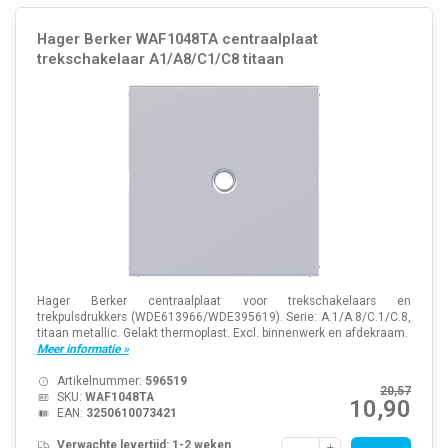
Hager Berker WAF1048TA centraalplaat
trekschakelaar A1/A8/C1/C8 titaan
Hager Berker centraalplaat voor trekschakelaars en
trekpulsdrukkers (WDE613966/WDE395619). Serie: A.1/A.8/C.1/C.8,
titaan metallic. Gelakt thermoplast. Excl. binnenwerk en afdekraam.
Meer informatie »
Artikelnummer:
596519
20,57
SKU:
WAF1048TA
10,90
EAN:
3250610073421
Verwachte levertijd: 1-2 weken