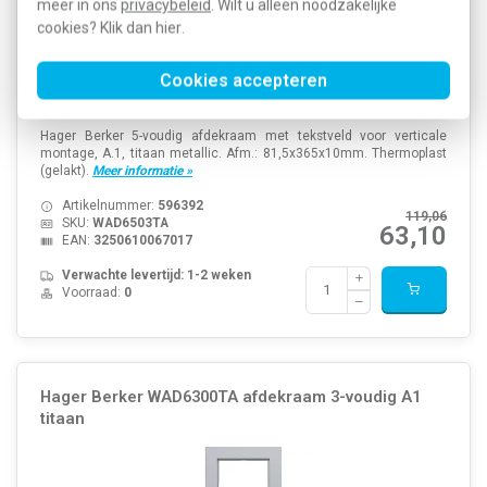
meer in ons
privacybeleid
. Wilt u alleen noodzakelijke
cookies? Klik dan
hier
.
Cookies accepteren
Hager Berker 5-voudig afdekraam met tekstveld voor verticale
montage, A.1, titaan metallic. Afm.: 81,5x365x10mm. Thermoplast
(gelakt).
Meer informatie »
Artikelnummer:
596392
119,06
SKU:
WAD6503TA
63,10
EAN:
3250610067017
Verwachte levertijd: 1-2 weken
Voorraad:
0
Hager Berker WAD6300TA afdekraam 3-voudig A1
titaan