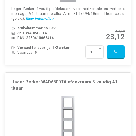
Hager Berker 4-voudig afdekraam, voor horizontale en verticale
montage, A.1, titaan metallic. Afm.: 81,5x294x10mm. Thermoplast
(gelakt).
Meer informatie »
Artikelnummer:
596361
43,62
SKU:
WAD6400TA
23,12
EAN:
3250610066416
Verwachte levertijd: 1-2 weken
Voorraad:
0
Hager Berker WAD6500TA afdekraam 5-voudig A1
titaan