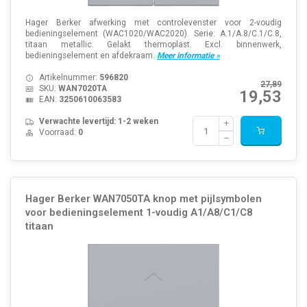
Hager Berker afwerking met controlevenster voor 2-voudig
bedieningselement (WAC1020/WAC2020). Serie: A.1/A.8/C.1/C.8,
titaan metallic. Gelakt thermoplast. Excl. binnenwerk,
bedieningselement en afdekraam.
Meer informatie »
Artikelnummer:
596820
27,89
SKU:
WAN7020TA
19,53
EAN:
3250610063583
Verwachte levertijd: 1-2 weken
Voorraad:
0
Hager Berker WAN7050TA knop met pijlsymbolen
voor bedieningselement 1-voudig A1/A8/C1/C8
titaan