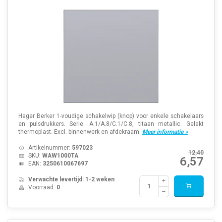
Hager Berker 1-voudige schakelwip (knop) voor enkele schakelaars
en pulsdrukkers. Serie: A.1/A.8/C.1/C.8, titaan metallic. Gelakt
thermoplast. Excl. binnenwerk en afdekraam.
Meer informatie »
Artikelnummer:
597023
12,40
SKU:
WAW1000TA
6,57
EAN:
3250610067697
Verwachte levertijd: 1-2 weken
Voorraad:
0