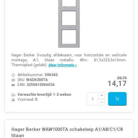
Hager Berker 3-voudig afdekraam, voor horizontale en verticale
montage, A.1, titaan metallic. Afm.: 81,5x223,5x10mm.
Thermoplast (gelakt).
Meer informatie »
Artikelnummer:
596342
26,74
SKU:
WAD6300TA
14,17
EAN:
3250610066034
Verwachte levertijd: 1-2 weken
Voorraad:
0
Hager Berker WAW1000TA schakelwip A1/A8/C1/C8
titaan