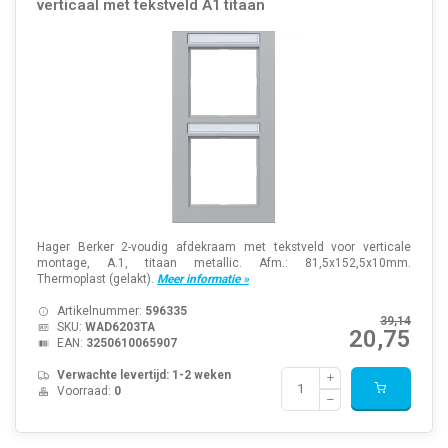
verticaal met tekstveld A1 titaan
Hager Berker 2-voudig afdekraam met tekstveld voor verticale
montage, A.1, titaan metallic. Afm.: 81,5x152,5x10mm.
Thermoplast (gelakt).
Meer informatie »
Artikelnummer:
596335
39,14
SKU:
WAD6203TA
20,75
EAN:
3250610065907
Verwachte levertijd: 1-2 weken
Voorraad:
0