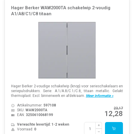
Hager Berker WAW2000TA schakelwip 2-voudig
A1/A8/C1/C8 titaan
Hager Berker 2-voudige schakelwip (knop) voor serieschakelaars en
seriepulsdrukkers. Serie: A.1/A.8/C.1/C.8, titaan metallic. Gelakt
thermoplast. Excl. binnenwerk en afdekraam.
Meer informatie »
Artikelnummer:
597108
23,17
SKU:
WAW2000TA
12,28
EAN:
3250610068199
Verwachte levertijd: 1-2 weken
Voorraad:
0