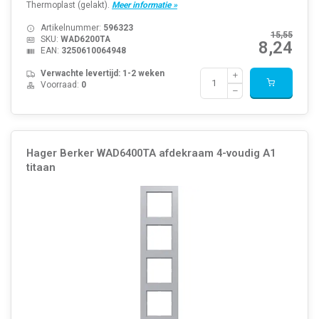
Thermoplast (gelakt).
Meer informatie »
Artikelnummer:
596323
15,55
SKU:
WAD6200TA
8,24
EAN:
3250610064948
Verwachte levertijd: 1-2 weken
Voorraad:
0
Hager Berker WAD6400TA afdekraam 4-voudig A1
titaan