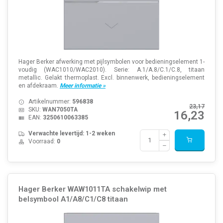
Hager Berker afwerking met pijlsymbolen voor bedieningselement 1-
voudig (WAC1010/WAC2010). Serie: A.1/A.8/C.1/C.8, titaan
metallic. Gelakt thermoplast. Excl. binnenwerk, bedieningselement
en afdekraam.
Meer informatie »
Artikelnummer:
596838
23,17
SKU:
WAN7050TA
16,23
EAN:
3250610063385
Verwachte levertijd: 1-2 weken
Voorraad:
0
Hager Berker WAW1011TA schakelwip met
belsymbool A1/A8/C1/C8 titaan