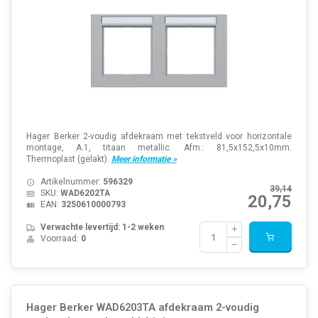
Hager Berker 2-voudig afdekraam met tekstveld voor horizontale
montage, A.1, titaan metallic. Afm.: 81,5x152,5x10mm.
Thermoplast (gelakt).
Meer informatie »
Artikelnummer:
596329
39,14
SKU:
WAD6202TA
20,75
EAN:
3250610000793
Verwachte levertijd: 1-2 weken
Voorraad:
0
Hager Berker WAD6203TA afdekraam 2-voudig