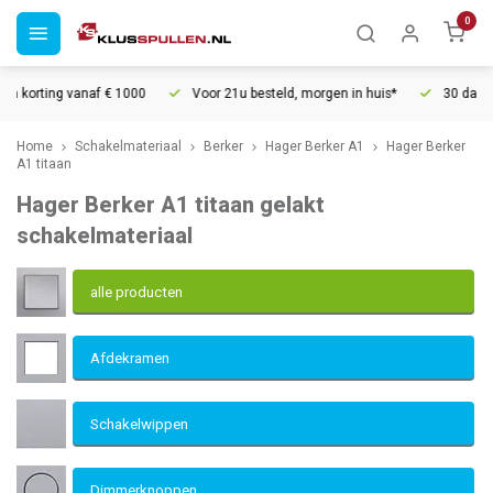
0
 € 1000
Voor 21u besteld, morgen in huis*
30 dagen retourrecht
Home
Schakelmateriaal
Berker
Hager Berker A1
Hager Berker
A1 titaan
Hager Berker A1 titaan gelakt
schakelmateriaal
alle producten
Afdekramen
Schakelwippen
Dimmerknoppen