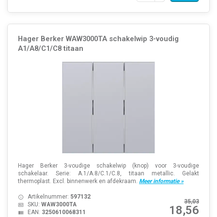
Hager Berker WAW3000TA schakelwip 3-voudig
A1/A8/C1/C8 titaan
Hager Berker 3-voudige schakelwip (knop) voor 3-voudige
schakelaar. Serie: A.1/A.8/C.1/C.8, titaan metallic. Gelakt
thermoplast. Excl. binnenwerk en afdekraam.
Meer informatie »
Artikelnummer:
597132
35,03
SKU:
WAW3000TA
18,56
EAN:
3250610068311