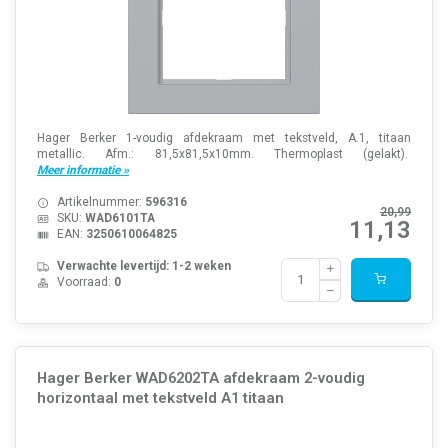
Hager Berker 1-voudig afdekraam met tekstveld, A.1, titaan
metallic. Afm.: 81,5x81,5x10mm. Thermoplast (gelakt).
Meer informatie »
Artikelnummer:
596316
20,99
SKU:
WAD6101TA
11,13
EAN:
3250610064825
Verwachte levertijd: 1-2 weken
Voorraad:
0
Hager Berker WAD6202TA afdekraam 2-voudig
horizontaal met tekstveld A1 titaan