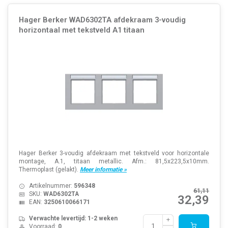
Hager Berker WAD6302TA afdekraam 3-voudig
horizontaal met tekstveld A1 titaan
Hager Berker 3-voudig afdekraam met tekstveld voor horizontale
montage, A.1, titaan metallic. Afm.: 81,5x223,5x10mm.
Thermoplast (gelakt).
Meer informatie »
Artikelnummer:
596348
61,11
SKU:
WAD6302TA
32,39
EAN:
3250610066171
Verwachte levertijd: 1-2 weken
Voorraad:
0