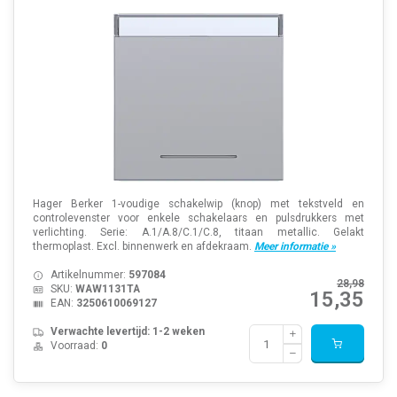
Hager Berker 1-voudige schakelwip (knop) met tekstveld en
controlevenster voor enkele schakelaars en pulsdrukkers met
verlichting. Serie: A.1/A.8/C.1/C.8, titaan metallic. Gelakt
thermoplast. Excl. binnenwerk en afdekraam.
Meer informatie »
Artikelnummer:
597084
28,98
SKU:
WAW1131TA
15,35
EAN:
3250610069127
Verwachte levertijd: 1-2 weken
Voorraad:
0