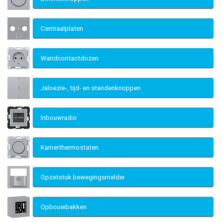
Centraalplaten
Wandcontactdozen
Jaloezie-, tijd- en standenknoppen
Inbouwradio
Kamerthermostaten
Opzetstuk bewegingsmelder
Opbouwbakken