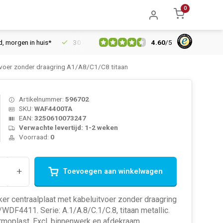
0
4.60
/
5
gen in huis*
30 dagen retourrecht
Vertrouwd online sinds 20
voer zonder draagring A1/A8/C1/C8 titaan
Artikelnummer:
596702
SKU:
WAF4400TA
EAN:
3250610073247
Verwachte levertijd: 1-2 weken
Voorraad:
0
+
Toevoegen aan winkelwagen
er centraalplaat met kabeluitvoer zonder draagring
F4411. Serie: A.1/A.8/C.1/C.8, titaan metallic.
rmoplast. Excl. binnenwerk en afdekraam.