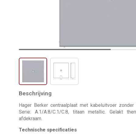
Beschrijving
Hager Berker centraalplaat met kabeluitvoer zond
Serie: A.1/A.8/C.1/C.8, titaan metallic. Gelakt th
afdekraam.
Technische specificaties