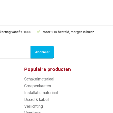
ing vanaf € 1000
Voor 21u besteld, morgen in huis*
30 dagen
Abonneer
Populaire producten
Schakelmateriaal
Groepenkasten
Installatiemateriaal
Draad & kabel
Verlichting