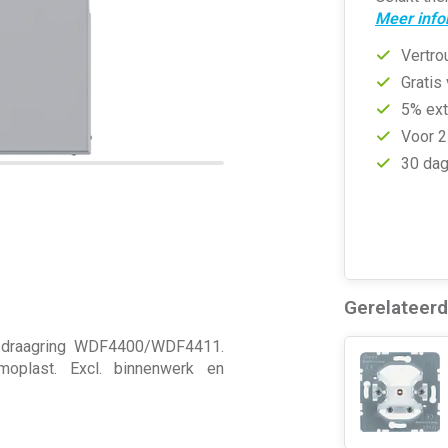
Meer info
Vertro
Gratis
5% ext
Voor 2
30 dag
Gerelateer
er draagring WDF4400/WDF4411.
ermoplast. Excl. binnenwerk en