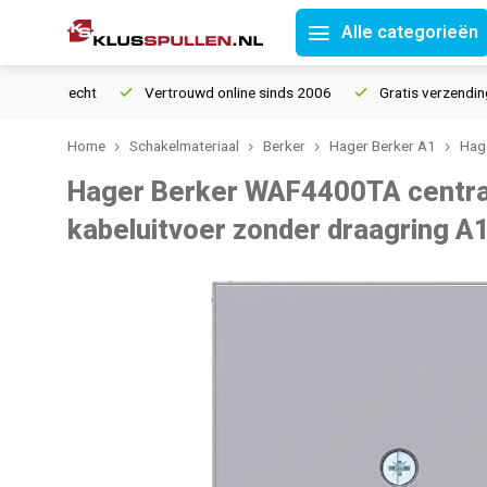
Alle categorieën
tourrecht
Vertrouwd online sinds 2006
Gratis verzending van
Home
Schakelmateriaal
Berker
Hager Berker A1
Hage
Hager Berker WAF4400TA centra
kabeluitvoer zonder draagring A