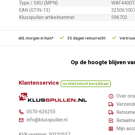
Type / SKU (MPN)
WAF4400T
EAN (GTIN-13)
32506100
Klusspullen artikelnummer
596702
 besteld, morgen in huis*
30 dagen retourrecht
Vertrouwd on
Op de hoogte blijven va
Klantenservice
nu telefonisch bereikbaar
Over on
Verzende
0570-626255
Retourne
info@klusspullen.nl
Betaalm
Mijn acc
KVK-nummer: 30220557