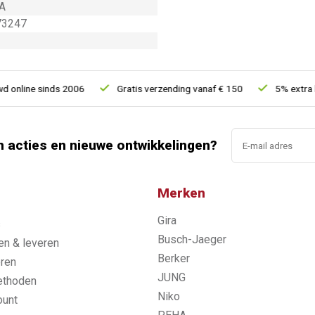
A
73247
line sinds 2006
Gratis verzending vanaf € 150
5% extra kort
n acties en nieuwe ontwikkelingen?
Merken
Gira
s
Busch-Jaeger
n & leveren
Berker
ren
JUNG
ethoden
Niko
ount