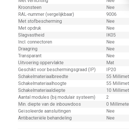
Met verlichting
Nee
Kroonsteen
Nee
RAL-nummer (vergelijkbaar)
9006
Met stofbescherming
Nee
Met opdruk
Nee
Slagvastheid
IK05
Incl. connectoren
Nee
Draagring
Nee
Transparant
Nee
Uitvoering oppervlakte
Mat
Geschikt voor beschermingsgraad (IP)
IP20
Schakelmateriaalbreedte
55 Millime
Schakelmateriaalhoogte
55 Millime
Schakelmateriaaldiepte
10 Millime
Aantal modules (bij modulair systeem)
2
Min. diepte van de inbouwdoos
0 Millimet
Geïsoleerde aansluitingen
Nee
Antibacteriële behandeling
Nee