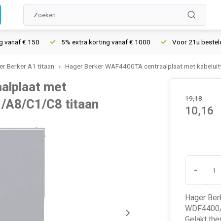
af € 150
5% extra korting vanaf € 1000
Voor 21u besteld, mor
r Berker A1 titaan
Hager Berker WAF4400TA centraalplaat met kabeluit
alplaat met
19,18
1/A8/C1/C8 titaan
10,16
-
Hager Berk
WDF4400/WD
Gelakt the