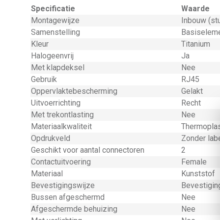
Specificatie
Waarde
Montagewijze
Inbouw (st
Samenstelling
Basiseleme
Kleur
Titanium
Halogeenvrij
Ja
Met klapdeksel
Nee
Gebruik
RJ45
Oppervlaktebescherming
Gelakt
Uitvoerrichting
Recht
Met trekontlasting
Nee
Materiaalkwaliteit
Thermopla
Opdrukveld
Zonder lab
Geschikt voor aantal connectoren
2
Contactuitvoering
Female
Materiaal
Kunststof
Bevestigingswijze
Bevestigin
Bussen afgeschermd
Nee
Afgeschermde behuizing
Nee