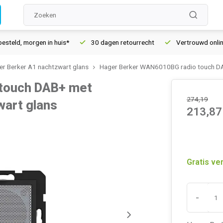
d, morgen in huis*
30 dagen retourrecht
Vertrouwd online si
er Berker A1 nachtzwart glans
Hager Berker WAN6010BG radio touch DA
touch DAB+ met
274,19
wart glans
213,87
Gratis ve
-