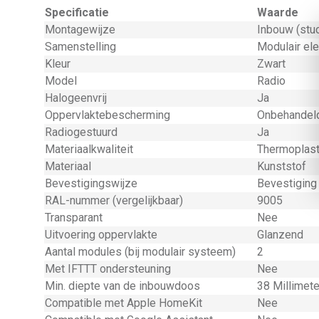
Specificatie
Waarde
Montagewijze
Inbouw (stu
Samenstelling
Modulair el
Kleur
Zwart
Model
Radio
Halogeenvrij
Ja
Oppervlaktebescherming
Onbehandel
Radiogestuurd
Ja
Materiaalkwaliteit
Thermoplas
Materiaal
Kunststof
Bevestigingswijze
Bevestiging
RAL-nummer (vergelijkbaar)
9005
Transparant
Nee
Uitvoering oppervlakte
Glanzend
Aantal modules (bij modulair systeem)
2
Met IFTTT ondersteuning
Nee
Min. diepte van de inbouwdoos
38 Millimet
Compatible met Apple HomeKit
Nee