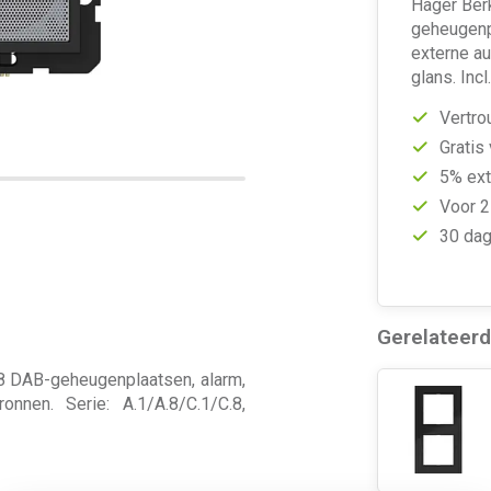
Hager Ber
geheugenpl
externe au
glans. Inc
Vertro
Gratis
5% ext
Voor 2
30 dag
Gerelateer
 8 DAB-geheugenplaatsen, alarm,
nnen. Serie: A.1/A.8/C.1/C.8,