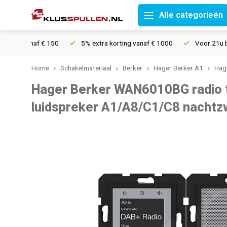
Alle categorieën
ng vanaf € 150
5% extra korting vanaf € 1000
Voor 21u bestel
Home
Schakelmateriaal
Berker
Hager Berker A1
Hag
Hager Berker WAN6010BG radio 
luidspreker A1/A8/C1/C8 nachtz