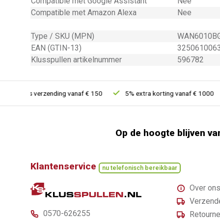
Compatible met Google Assistant
Nee
Compatible met Amazon Alexa
Nee
Type / SKU (MPN)
WAN6010B
EAN (GTIN-13)
325061006
Klusspullen artikelnummer
596782
Gratis verzending vanaf € 150
5% extra korting vanaf € 1000
Op de hoogte blijven va
Klantenservice
nu telefonisch bereikbaar
Over on
Verzende
0570-626255
Retourne