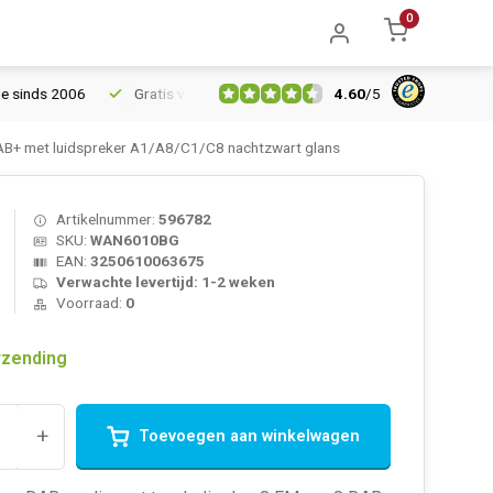
0
4.60
/
5
nds 2006
Gratis verzending vanaf € 150
5% extra korting vana
B+ met luidspreker A1/A8/C1/C8 nachtzwart glans
Artikelnummer:
596782
SKU:
WAN6010BG
EAN:
3250610063675
Verwachte levertijd: 1-2 weken
Voorraad:
0
rzending
+
Toevoegen aan winkelwagen