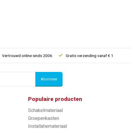
rtrouwd online sinds 2006
Gratis verzending vanaf € 150
5% 
Abonneer
Populaire producten
Schakelmateriaal
Groepenkasten
Installatiemateriaal