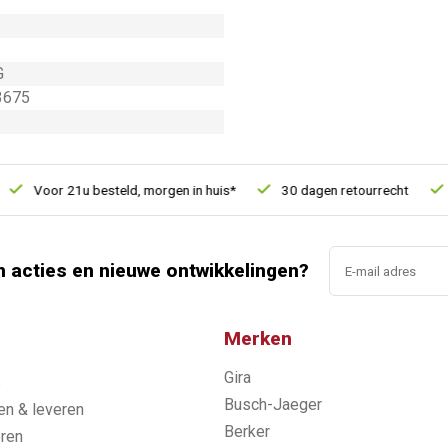
G
3675
Voor 21u besteld, morgen in huis*
30 dagen retourrecht
Ve
n acties en nieuwe ontwikkelingen?
Merken
Gira
s
Busch-Jaeger
n & leveren
Berker
ren