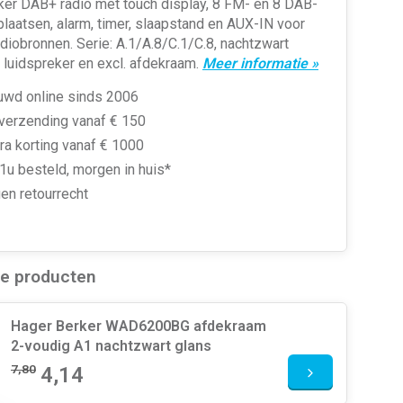
ker DAB+ radio met touch display, 8 FM- en 8 DAB-
aatsen, alarm, timer, slaapstand en AUX-IN voor
diobronnen. Serie: A.1/A.8/C.1/C.8, nachtzwart
l. luidspreker en excl. afdekraam.
Meer informatie »
uwd online sinds 2006
 verzending vanaf € 150
ra korting vanaf € 1000
1u besteld, morgen in huis*
en retourrecht
de producten
Hager Berker WAD6200BG afdekraam
2-voudig A1 nachtzwart glans
7,80
4,14