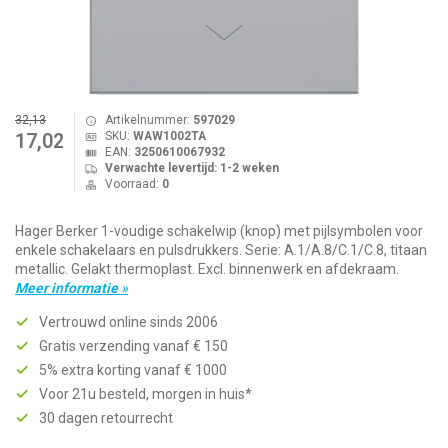
32,13
Artikelnummer:
597029
SKU:
WAW1002TA
17,02
EAN:
3250610067932
Verwachte levertijd: 1-2 weken
Voorraad:
0
Hager Berker 1-voudige schakelwip (knop) met pijlsymbolen voor
enkele schakelaars en pulsdrukkers. Serie: A.1/A.8/C.1/C.8, titaan
metallic. Gelakt thermoplast. Excl. binnenwerk en afdekraam.
Meer informatie »
Vertrouwd online sinds 2006
Gratis verzending vanaf € 150
5% extra korting vanaf € 1000
Voor 21u besteld, morgen in huis*
30 dagen retourrecht