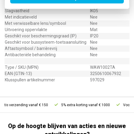
RAL-nummer (vergelijkbaar)
9006
Slagvastheid
IK05
Met indicatieveld
Nee
Met verwisselbare lens/symbool
Nee
Uitvoering oppervlakte
Mat
Geschikt voor beschermingsgraad (IP)
IP20
Geschikt voor bussysteem-toetsaansluiting
Nee
Aftastsymbool / barrièrevrij
Nee
Antibacteriële behandeling
Nee
Type / SKU (MPN)
WAW1002TA
EAN (GTIN-13)
3250610067932
Klusspullen artikelnummer
597029
atis verzending vanaf € 150
5% extra korting vanaf € 1000
Voor 21u
Op de hoogte blijven van acties en nieuwe