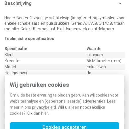
Beschrijving
Hager Berker 1-voudige schakelwip (knop) met pijlsymbolen voor
enkele schakelaars en pulsdrukkers. Serie: A.1/A.8/C.1/C.8, titaan
metallic. Gelakt thermoplast. Excl. binnenwerk en afdekraam.
Technische specificaties
Specificatie
Waarde
Kleur
Titanium
Breedte
55 Millimeter (mm)
Model
Enkele wip
Halogeenvrij
Ja
Hoogte
55 Millimeter (mm)
Wij gebruiken cookies
Diepte
21 Millimeter (mm)
Gebruik
Schakelaar/drukker
Om u de beste ervaring te bieden gebruiken wij cookies voor
Oppervlaktebescherming
Gelakt
websiteanalyse en (gepersonaliseerde) advertenties. Lees
Materiaalkwaliteit
Thermoplast
meer in ons
privacybeleid
. Wilt u alleen noodzakelijke
Materiaal
Kunststof
cookies? Klik dan
hier
.
Bevestigingswijze
Inklemmen (snap)
Opdruk/indicatie
Symbool "pijlen"
Cookies accepteren
Controlevenster/verlicht
Nee