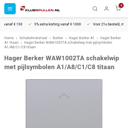
0
 vanaf € 150
5% extra korting vanaf € 1000
Voor 21u besteld, morge
Home
Schakelmateriaal
Berker
Hager Berker A1
Hager Berker
A1 titaan
Hager Berker WAW1002TA schakelwip met pijlsymbolen
A1/A8/C1/C8 titaan
Hager Berker WAW1002TA schakelwip
met pijlsymbolen A1/A8/C1/C8 titaan