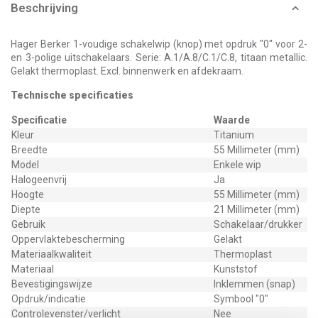
Beschrijving
Hager Berker 1-voudige schakelwip (knop) met opdruk "0" voor 2-
en 3-polige uitschakelaars. Serie: A.1/A.8/C.1/C.8, titaan metallic.
Gelakt thermoplast. Excl. binnenwerk en afdekraam.
Technische specificaties
Specificatie
Waarde
Kleur
Titanium
Breedte
55 Millimeter (mm)
Model
Enkele wip
Halogeenvrij
Ja
Hoogte
55 Millimeter (mm)
Diepte
21 Millimeter (mm)
Gebruik
Schakelaar/drukker
Oppervlaktebescherming
Gelakt
Materiaalkwaliteit
Thermoplast
Materiaal
Kunststof
Bevestigingswijze
Inklemmen (snap)
Opdruk/indicatie
Symbool "0"
Controlevenster/verlicht
Nee