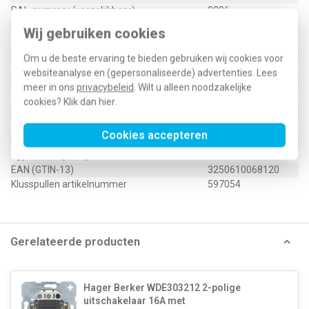
RAL-nummer (vergelijkbaar)
9006
Slagvastheid
IK05
Wij gebruiken cookies
Met indicatieveld
Nee
Met verwisselbare lens/symbool
Nee
Om u de beste ervaring te bieden gebruiken wij cookies voor
Uitvoering oppervlakte
Mat
websiteanalyse en (gepersonaliseerde) advertenties. Lees
Geschikt voor beschermingsgraad (IP)
IP20
meer in ons
privacybeleid
. Wilt u alleen noodzakelijke
Geschikt voor bussysteem-toetsaansluiting
Nee
cookies? Klik dan
hier
.
Aftastsymbool / barrièrevrij
Nee
Antibacteriële behandeling
Nee
Cookies accepteren
Type / SKU (MPN)
WAW1014TA
EAN (GTIN-13)
3250610068120
Klusspullen artikelnummer
597054
Gerelateerde producten
Hager Berker WDE303212 2-polige
uitschakelaar 16A met