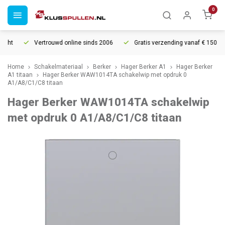
0
cht
Vertrouwd online sinds 2006
Gratis verzending vanaf € 150
Home
Schakelmateriaal
Berker
Hager Berker A1
Hager Berker
A1 titaan
Hager Berker WAW1014TA schakelwip met opdruk 0
A1/A8/C1/C8 titaan
Hager Berker WAW1014TA schakelwip
met opdruk 0 A1/A8/C1/C8 titaan