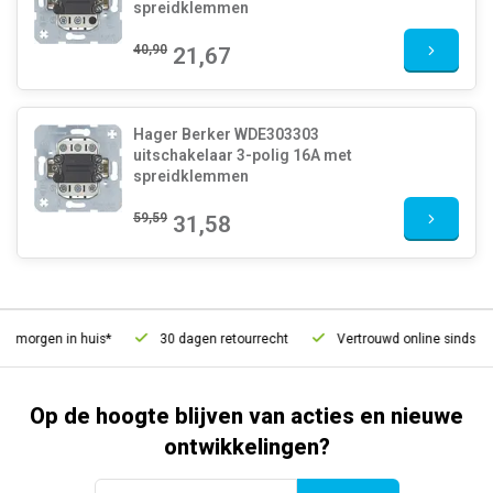
spreidklemmen
40,90
21,67
Hager Berker WDE303303
uitschakelaar 3-polig 16A met
spreidklemmen
59,59
31,58
, morgen in huis*
30 dagen retourrecht
Vertrouwd online sinds 200
Op de hoogte blijven van acties en nieuwe
ontwikkelingen?