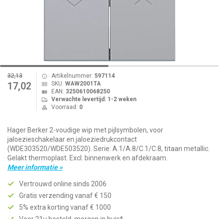
32,13
Artikelnummer:
597114
SKU:
WAW2001TA
17,02
EAN:
3250610068250
Verwachte levertijd: 1-2 weken
Voorraad:
0
Hager Berker 2-voudige wip met pijlsymbolen, voor
jaloezieschakelaar en jaloeziedrukcontact
(WDE303520/WDE503520). Serie: A.1/A.8/C.1/C.8, titaan metallic.
Gelakt thermoplast. Excl. binnenwerk en afdekraam.
Meer informatie »
Vertrouwd online sinds 2006
Gratis verzending vanaf € 150
5% extra korting vanaf € 1000