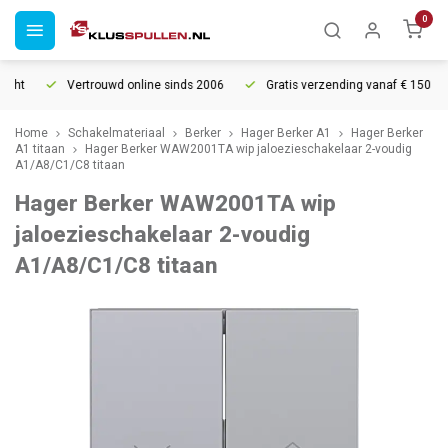
0
ht
Vertrouwd online sinds 2006
Gratis verzending vanaf € 150
Home
Schakelmateriaal
Berker
Hager Berker A1
Hager Berker
A1 titaan
Hager Berker WAW2001TA wip jaloezieschakelaar 2-voudig
A1/A8/C1/C8 titaan
Hager Berker WAW2001TA wip
jaloezieschakelaar 2-voudig
A1/A8/C1/C8 titaan