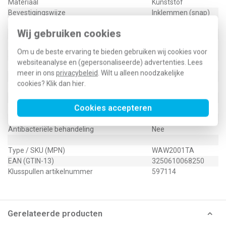
Materiaal
Kunststof
Bevestigingswijze
Inklemmen (snap)
Opdruk/indicatie
Symbool "pijlen"
Wij gebruiken cookies
Controlevenster/verlicht
Nee
RAL-nummer (vergelijkbaar)
9006
Om u de beste ervaring te bieden gebruiken wij cookies voor
Slagvastheid
IK05
websiteanalyse en (gepersonaliseerde) advertenties. Lees
Met indicatieveld
Nee
meer in ons
privacybeleid
. Wilt u alleen noodzakelijke
Met verwisselbare lens/symbool
Nee
cookies? Klik dan
hier
.
Uitvoering oppervlakte
Mat
Geschikt voor beschermingsgraad (IP)
IP20
Cookies accepteren
Geschikt voor bussysteem-toetsaansluiting
Nee
Aftastsymbool / barrièrevrij
Nee
Antibacteriële behandeling
Nee
Type / SKU (MPN)
WAW2001TA
EAN (GTIN-13)
3250610068250
Klusspullen artikelnummer
597114
Gerelateerde producten