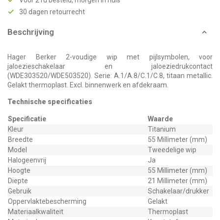
Voor 21u besteld, morgen in huis*
30 dagen retourrecht
Beschrijving
Hager Berker 2-voudige wip met pijlsymbolen, voor
jaloezieschakelaar en jaloeziedrukcontact
(WDE303520/WDE503520). Serie: A.1/A.8/C.1/C.8, titaan metallic.
Gelakt thermoplast. Excl. binnenwerk en afdekraam.
Technische specificaties
Specificatie
Waarde
Kleur
Titanium
Breedte
55 Millimeter (mm)
Model
Tweedelige wip
Halogeenvrij
Ja
Hoogte
55 Millimeter (mm)
Diepte
21 Millimeter (mm)
Gebruik
Schakelaar/drukker
Oppervlaktebescherming
Gelakt
Materiaalkwaliteit
Thermoplast