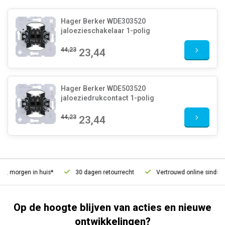
Hager Berker WDE303520
jaloezieschakelaar 1-polig
44,23
23,44
Hager Berker WDE503520
jaloeziedrukcontact 1-polig
44,23
23,44
, morgen in huis*
30 dagen retourrecht
Vertrouwd online sinds 20
Op de hoogte blijven van acties en nieuwe
ontwikkelingen?