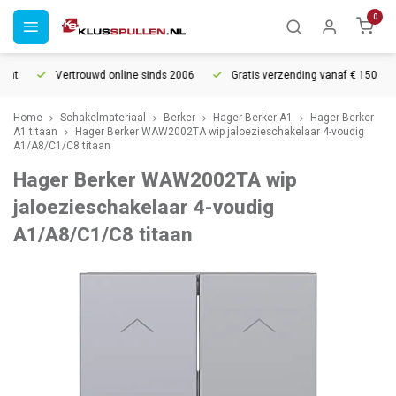
0
ht
Vertrouwd online sinds 2006
Gratis verzending vanaf € 150
Home
Schakelmateriaal
Berker
Hager Berker A1
Hager Berker
A1 titaan
Hager Berker WAW2002TA wip jaloezieschakelaar 4-voudig
A1/A8/C1/C8 titaan
Hager Berker WAW2002TA wip
jaloezieschakelaar 4-voudig
A1/A8/C1/C8 titaan