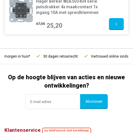
Hager Berker WDE503404 serie
pulsdrukker 4x maakcontact 1x
ingang 10A met spreidklemmen
47,55
25,20
, morgen in huis*
30 dagen retourrecht
Vertrouwd online sinds 200
Op de hoogte blijven van acties en nieuwe
ontwikkelingen?
Abonneer
Klantenservice
nu telefonisch niet bereikbaar