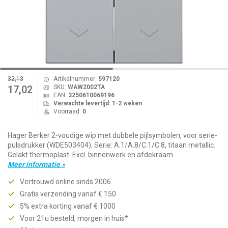
32,13
Artikelnummer:
597120
SKU:
WAW2002TA
17,02
EAN:
3250610069196
Verwachte levertijd: 1-2 weken
Voorraad:
0
Hager Berker 2-voudige wip met dubbele pijlsymbolen, voor serie-
pulsdrukker (WDE503404). Serie: A.1/A.8/C.1/C.8, titaan metallic.
Gelakt thermoplast. Excl. binnenwerk en afdekraam.
Meer informatie »
Vertrouwd online sinds 2006
Gratis verzending vanaf € 150
5% extra korting vanaf € 1000
Voor 21u besteld, morgen in huis*