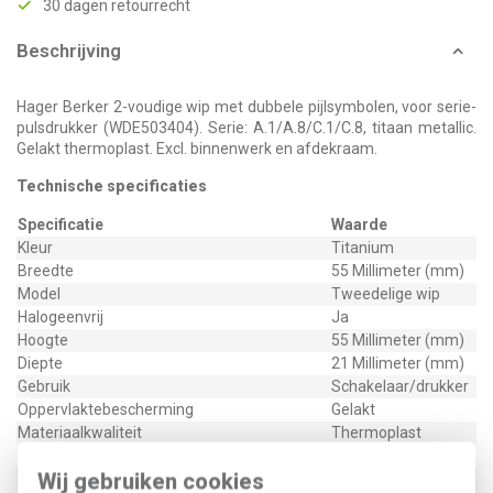
30 dagen retourrecht
Beschrijving
Hager Berker 2-voudige wip met dubbele pijlsymbolen, voor serie-
pulsdrukker (WDE503404). Serie: A.1/A.8/C.1/C.8, titaan metallic.
Gelakt thermoplast. Excl. binnenwerk en afdekraam.
Technische specificaties
Specificatie
Waarde
Kleur
Titanium
Breedte
55 Millimeter (mm)
Model
Tweedelige wip
Halogeenvrij
Ja
Hoogte
55 Millimeter (mm)
Diepte
21 Millimeter (mm)
Gebruik
Schakelaar/drukker
Oppervlaktebescherming
Gelakt
Materiaalkwaliteit
Thermoplast
Materiaal
Kunststof
Wij gebruiken cookies
Bevestigingswijze
Inklemmen (snap)