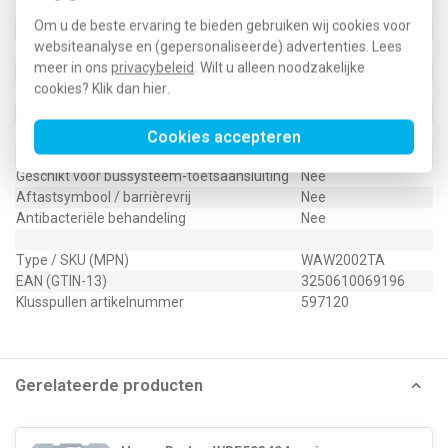
Opdruk/indicatie
Symbool "pijlen"
Om u de beste ervaring te bieden gebruiken wij cookies voor
Controlevenster/verlicht
Nee
websiteanalyse en (gepersonaliseerde) advertenties. Lees
RAL-nummer (vergelijkbaar)
9006
meer in ons
privacybeleid
. Wilt u alleen noodzakelijke
Slagvastheid
IK05
cookies? Klik dan
hier
.
Met indicatieveld
Nee
Met verwisselbare lens/symbool
Nee
Uitvoering oppervlakte
Mat
Cookies accepteren
Geschikt voor beschermingsgraad (IP)
IP20
Geschikt voor bussysteem-toetsaansluiting
Nee
Aftastsymbool / barrièrevrij
Nee
Antibacteriële behandeling
Nee
Type / SKU (MPN)
WAW2002TA
EAN (GTIN-13)
3250610069196
Klusspullen artikelnummer
597120
Gerelateerde producten