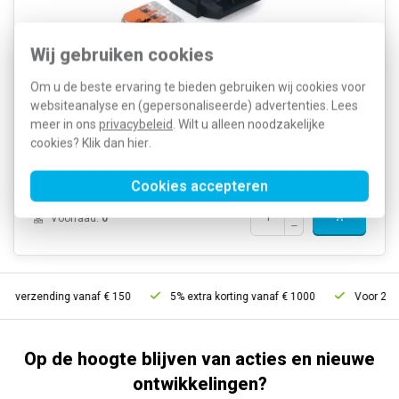
Wij gebruiken cookies
Aantal geleiders: 3 Mijnbouwvergunning: Nee Met concentrische
Om u de beste ervaring te bieden gebruiken wij cookies voor
afscherming: Nee Met aardgeleider: Ja Nom. geleiderdoorsnede:
websiteanalyse en (gepersonaliseerde) advertenties. Lees
1,2 - 4 Vierkante millimeter (mm²) Ter verbinding van papier- met
kunststofgeïsoleerde kabels: Nee 4078...
Meer informatie »
meer in ons
privacybeleid
. Wilt u alleen noodzakelijke
cookies? Klik dan
hier
.
Artikelnummer:
543090
15,22
SKU:
113
10,78
EAN:
4010311189369
Cookies accepteren
Verwachte levertijd: 1-2 weken
Voorraad:
0
is verzending vanaf € 150
5% extra korting vanaf € 1000
Voor 21u b
Op de hoogte blijven van acties en nieuwe
ontwikkelingen?