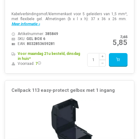
Kabelverbindingsmof/klemmenkast voor 5 geleiders van 1,5 mm²,
met flexibele gel. Afmetingen (b x l x h): 37 x 36 x 26 mm.
Meer informatie »
Artikelnummer:
385849
7,65
SKU:
GEL BOX 6
5,85
EAN:
8032853659281
Voor maandag 21u besteld, dinsdag
in huis*
Voorraad:
7
Cellpack 113 easy-protect gelbox met 1 ingang