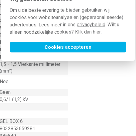
Gel
Om u de beste ervaring te bieden gebruiken wij
Ja
cookies voor websiteanalyse en (gepersonaliseerde)
Overig
advertenties. Lees meer in ons
privacybeleid
. Wilt u
5
alleen noodzakelijke cookies? Klik dan
hier
.
Overig
Nee
Cookies accepteren
Nee
Nee
1,5 - 1,5 Vierkante millimeter
(mm²)
Nee
Geen
0,6/1 (1,2) kV
GEL BOX 6
8032853659281
385849