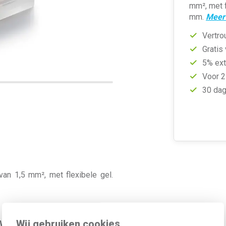
mm², met f
mm.
Meer 
Vertro
Gratis
5% ext
Voor 2
30 dag
an 1,5 mm², met flexibele gel.
Wij gebruiken cookies
Waarde