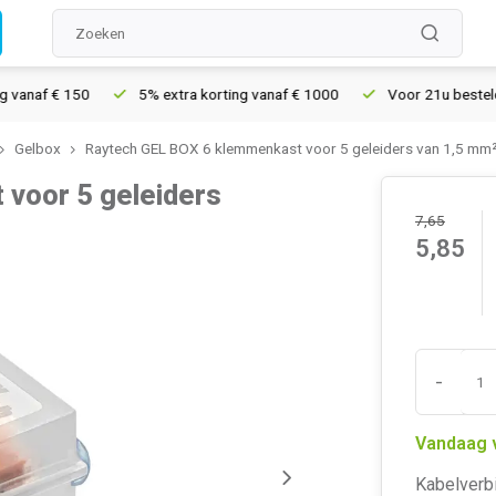
af € 150
5% extra korting vanaf € 1000
Voor 21u besteld, mor
Gelbox
Raytech GEL BOX 6 klemmenkast voor 5 geleiders van 1,5 mm² 
voor 5 geleiders
7,65
5,85
-
Vandaag 
Kabelverb