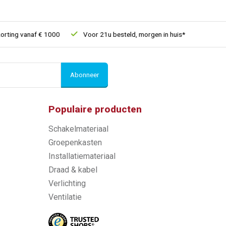
ing vanaf € 1000
Voor 21u besteld, morgen in huis*
30 dagen 
Abonneer
Populaire producten
Schakelmateriaal
Groepenkasten
Installatiemateriaal
Draad & kabel
Verlichting
Ventilatie