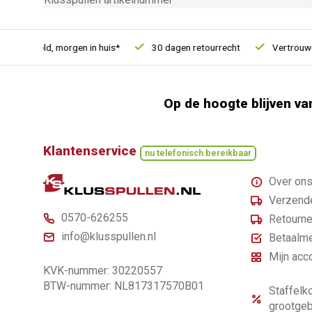
 besteld, morgen in huis*
30 dagen retourrecht
Vertrouwd on
Op de hoogte blijven va
Klantenservice
nu telefonisch bereikbaar
Over on
Verzende
0570-626255
Retourne
info@klusspullen.nl
Betaalm
Mijn acc
KVK-nummer: 30220557
BTW-nummer: NL817317570B01
Staffelko
grootgeb