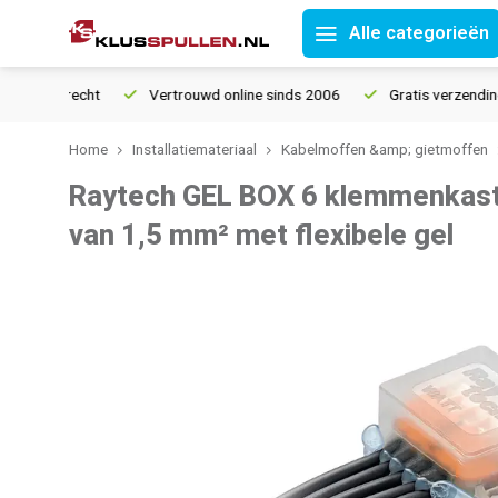
Alle categorieën
etourrecht
Vertrouwd online sinds 2006
Gratis verzending van
Home
Installatiemateriaal
Kabelmoffen &amp; gietmoffen
Raytech GEL BOX 6 klemmenkast 
van 1,5 mm² met flexibele gel