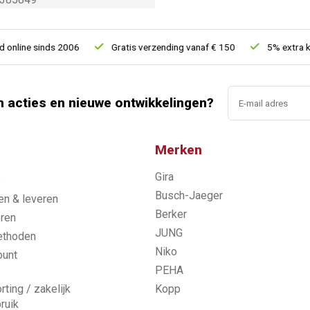
line sinds 2006
Gratis verzending vanaf € 150
5% extra kort
n acties en nieuwe ontwikkelingen?
Merken
Gira
s
Busch-Jaeger
n & leveren
Berker
ren
JUNG
ethoden
Niko
ount
PEHA
rting / zakelijk
Kopp
ruik