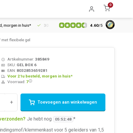
0
4.60
/
5
gen in huis*
30 dagen retourrecht
Vertrouwd online sinds 20
met flexibele gel
Artikelnummer:
385849
SKU:
GEL BOX 6
EAN:
8032853659281
Voor 21u besteld, morgen in huis*
Voorraad:
7
+
Toevoegen aan winkelwagen
verzonden?
Je hebt nog
*
05
:
52
:
47
indingsmof/klemmenkast voor 5 geleiders van 1,5