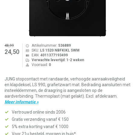
48,99
Artikelnummer:
536889
SKU:
LS 1520 NBFKIKL SWM
24,50
EAN:
4011377193499
Verwachte levertijd: 1-2 weken
Voorraad:
0
JUNG stopcontact met randaarde, verhoogde aanraakveiligheid
en klapdeksel, LS 990, grafietzwart mat. Bedrading aansluiten met
insteekklemmen, de draagring is aangesloten op de
aardverbinding. Thermoplast (mat gelakt). Excl. afdekraam.
Meer informatie »
Vertrouwd online sinds 2006
Gratis verzending vanaf € 150
5% extra korting vanaf € 1000
Voor 21u besteld, morgen in huis*