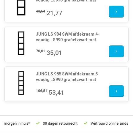
voudig LS990 grafietzwart mat
43,54
21,77
JUNG LS 984 SWM afdekraam 4-
voudig LS990 grafietzwart mat
70,01
35,01
JUNG LS 985 SWM afdekraam 5-
voudig LS990 grafietzwart mat
106,81
53,41
 morgen in huis*
30 dagen retourrecht
Vertrouwd online sinds 2006