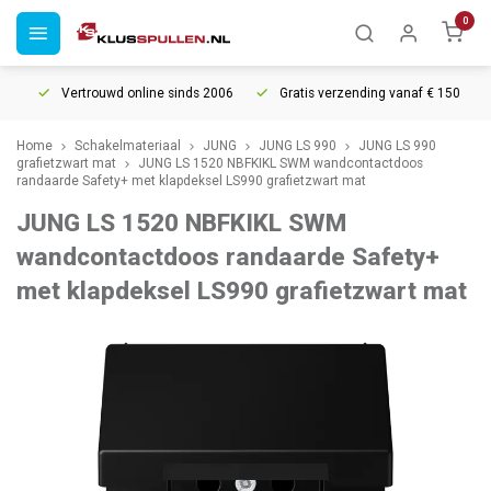
0
Vertrouwd online sinds 2006
Gratis verzending vanaf € 150
5
Home
Schakelmateriaal
JUNG
JUNG LS 990
JUNG LS 990
grafietzwart mat
JUNG LS 1520 NBFKIKL SWM wandcontactdoos
randaarde Safety+ met klapdeksel LS990 grafietzwart mat
JUNG LS 1520 NBFKIKL SWM
wandcontactdoos randaarde Safety+
met klapdeksel LS990 grafietzwart mat