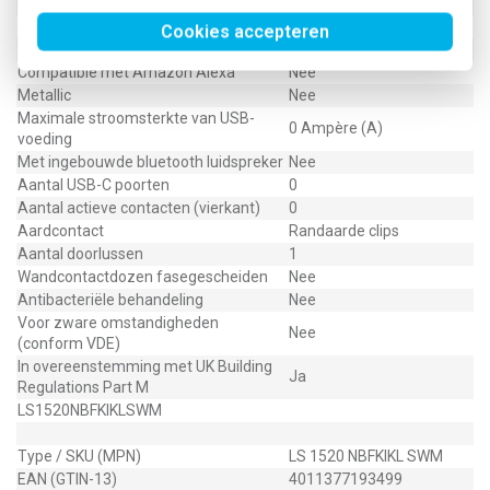
Met Wi-Fi signaal repeater
Nee
Compatible met Apple HomeKit
Nee
Cookies accepteren
Compatible met Google Assistant
Nee
Compatible met Amazon Alexa
Nee
Metallic
Nee
Maximale stroomsterkte van USB-
0 Ampère (A)
voeding
Met ingebouwde bluetooth luidspreker
Nee
Aantal USB-C poorten
0
Aantal actieve contacten (vierkant)
0
Aardcontact
Randaarde clips
Aantal doorlussen
1
Wandcontactdozen fasegescheiden
Nee
Antibacteriële behandeling
Nee
Voor zware omstandigheden
Nee
(conform VDE)
In overeenstemming met UK Building
Ja
Regulations Part M
LS1520NBFKIKLSWM
Type / SKU (MPN)
LS 1520 NBFKIKL SWM
EAN (GTIN-13)
4011377193499