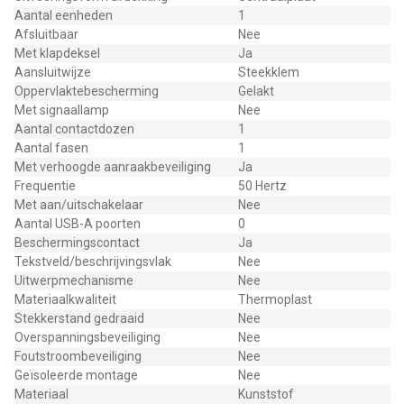
Aantal eenheden
1
Afsluitbaar
Nee
Met klapdeksel
Ja
Aansluitwijze
Steekklem
Oppervlaktebescherming
Gelakt
Met signaallamp
Nee
Aantal contactdozen
1
Aantal fasen
1
Met verhoogde aanraakbeveiliging
Ja
Frequentie
50 Hertz
Met aan/uitschakelaar
Nee
Aantal USB-A poorten
0
Beschermingscontact
Ja
Tekstveld/beschrijvingsvlak
Nee
Uitwerpmechanisme
Nee
Materiaalkwaliteit
Thermoplast
Stekkerstand gedraaid
Nee
Overspanningsbeveiliging
Nee
Foutstroombeveiliging
Nee
Geïsoleerde montage
Nee
Materiaal
Kunststof