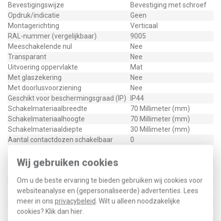
Bevestigingswijze
Bevestiging met schroef
Opdruk/indicatie
Geen
Montagerichting
Verticaal
RAL-nummer (vergelijkbaar)
9005
Meeschakelende nul
Nee
Transparant
Nee
Uitvoering oppervlakte
Mat
Met glaszekering
Nee
Met doorlusvoorziening
Nee
Geschikt voor beschermingsgraad (IP)
IP44
Schakelmateriaalbreedte
70 Millimeter (mm)
Schakelmateriaalhoogte
70 Millimeter (mm)
Schakelmateriaaldiepte
30 Millimeter (mm)
Aantal contactdozen schakelbaar
0
Met functieverlichting
Nee
Met oriëntatieverlichting
Wij gebruiken cookies
Nee
Met ingebouwde USB voeding
Nee
Om u de beste ervaring te bieden gebruiken wij cookies voor
Met IFTTT ondersteuning
Nee
websiteanalyse en (gepersonaliseerde) advertenties. Lees
Aantal actieve contacten (rond)
2
meer in ons
privacybeleid
. Wilt u alleen noodzakelijke
Aantal actieve contacten (vlak)
0
cookies? Klik dan
hier
.
Rond aardingscontact
Nee