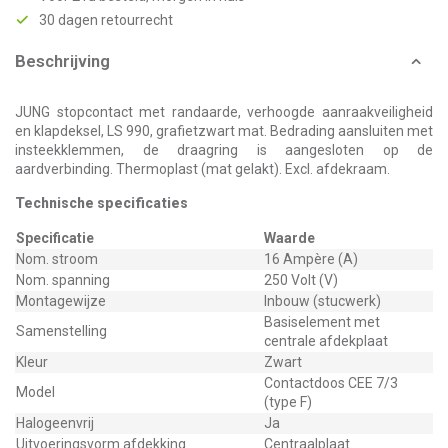
30 dagen retourrecht
Beschrijving
JUNG stopcontact met randaarde, verhoogde aanraakveiligheid
en klapdeksel, LS 990, grafietzwart mat. Bedrading aansluiten met
insteekklemmen, de draagring is aangesloten op de
aardverbinding. Thermoplast (mat gelakt). Excl. afdekraam.
Technische specificaties
Specificatie
Waarde
Nom. stroom
16 Ampère (A)
Nom. spanning
250 Volt (V)
Montagewijze
Inbouw (stucwerk)
Basiselement met
Samenstelling
centrale afdekplaat
Kleur
Zwart
Contactdoos CEE 7/3
Model
(type F)
Halogeenvrij
Ja
Uitvoeringsvorm afdekking
Centraalplaat