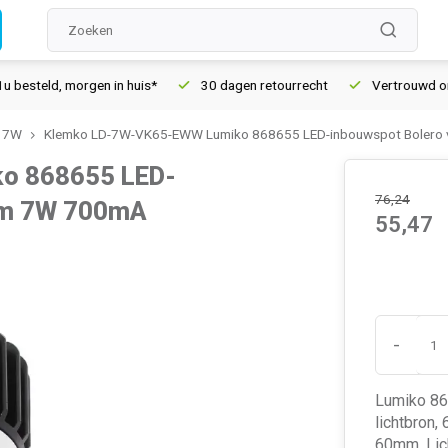
ld, morgen in huis*
30 dagen retourrecht
Vertrouwd online s
D 7W
Klemko LD-7W-VK65-EWW Lumiko 868655 LED-inbouwspot Bolero 
o 868655 LED-
76,24
5mm 7W 700mA
55,47
-
Lumiko 86
lichtbron,
60mm. Lich