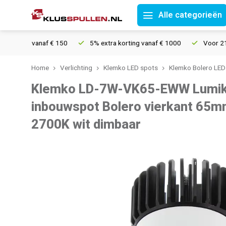
Alle categorieën
ing vanaf € 150
5% extra korting vanaf € 1000
Voor 21u beste
Home
Verlichting
Klemko LED spots
Klemko Bolero LE
Klemko LD-7W-VK65-EWW Lumik
inbouwspot Bolero vierkant 6
2700K wit dimbaar