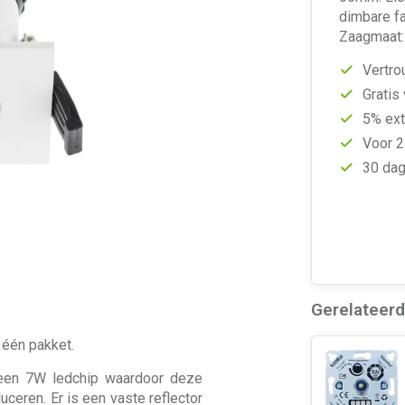
dimbare fa
Zaagmaat:
Vertro
Gratis
5% ext
Voor 2
30 dag
Gerelateer
 één pakket.
een 7W ledchip waardoor deze
ceren. Er is een vaste reflector