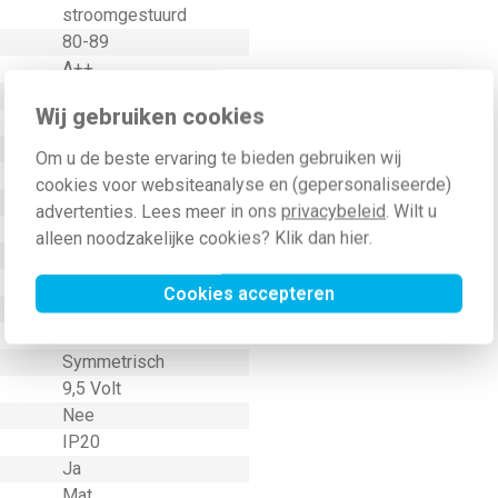
stroomgestuurd
80-89
A++
58 Millimeter (mm)
Wij gebruiken cookies
Nee
2
Om u de beste ervaring te bieden gebruiken wij
65 Millimeter (mm)
cookies voor websiteanalyse en (gepersonaliseerde)
Aluminium
advertenties. Lees meer in ons
privacybeleid
. Wilt u
LED uitwisselbaar
alleen noodzakelijke cookies? Klik dan
hier
.
IP20
Ja
Cookies accepteren
Ja
Direct
Symmetrisch
9,5 Volt
Nee
IP20
Ja
Mat