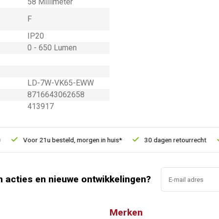
58 Millimeter
F
IP20
0 - 650 Lumen
LD-7W-VK65-EWW
8716643062658
413917
Voor 21u besteld, morgen in huis*
30 dagen retourrecht
Ve
n acties en nieuwe ontwikkelingen?
Merken