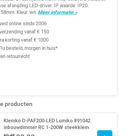
se afsnijding LED-driver. IP waarde: IP20.
 58mm. Kleur: wit.
Meer informatie »
uwd online sinds 2006
 verzending vanaf € 150
ra korting vanaf € 1000
1u besteld, morgen in huis*
en retourrecht
de producten
Klemko D-PAF200-LED Lumiko 891042
inbouwdimmer RC 1-200W steekklem
60,48