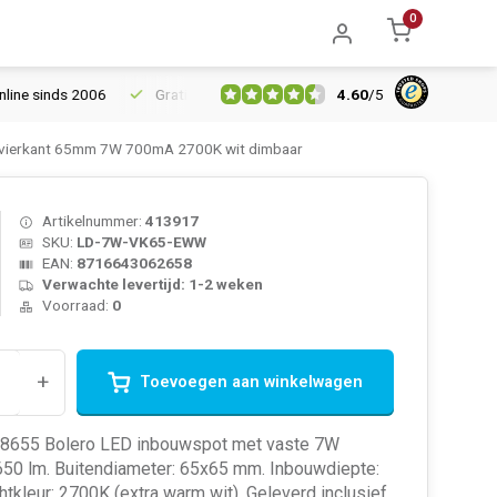
0
4.60
/
5
inds 2006
Gratis verzending vanaf € 150
5% extra korting van
vierkant 65mm 7W 700mA 2700K wit dimbaar
Artikelnummer:
413917
SKU:
LD-7W-VK65-EWW
EAN:
8716643062658
Verwachte levertijd: 1-2 weken
Voorraad:
0
+
Toevoegen aan winkelwagen
8655 Bolero LED inbouwspot met vaste 7W
 650 lm. Buitendiameter: 65x65 mm. Inbouwdiepte:
tkleur: 2700K (extra warm wit). Geleverd inclusief