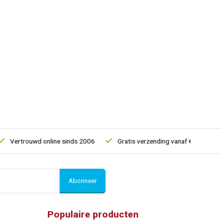
rtrouwd online sinds 2006
Gratis verzending vanaf € 150
5%
Abonneer
Populaire producten