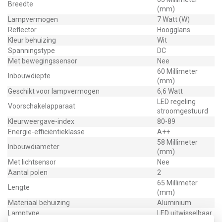
Breedte
(mm)
Lampvermogen
7 Watt (W)
Reflector
Hoogglans
Kleur behuizing
Wit
Spanningstype
DC
Met bewegingssensor
Nee
60 Millimeter
Inbouwdiepte
(mm)
Geschikt voor lampvermogen
6,6 Watt
LED regeling
Voorschakelapparaat
stroomgestuurd
Kleurweergave-index
80-89
Energie-efficiëntieklasse
A++
58 Millimeter
Inbouwdiameter
(mm)
Met lichtsensor
Nee
Aantal polen
2
65 Millimeter
Lengte
(mm)
Materiaal behuizing
Aluminium
Lamptype
LED uitwisselbaar