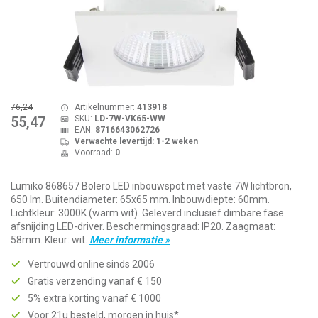
76,24
Artikelnummer:
413918
SKU:
LD-7W-VK65-WW
55,47
EAN:
8716643062726
Verwachte levertijd: 1-2 weken
Voorraad:
0
Lumiko 868657 Bolero LED inbouwspot met vaste 7W lichtbron,
650 lm. Buitendiameter: 65x65 mm. Inbouwdiepte: 60mm.
Lichtkleur: 3000K (warm wit). Geleverd inclusief dimbare fase
afsnijding LED-driver. Beschermingsgraad: IP20. Zaagmaat:
58mm. Kleur: wit.
Meer informatie »
Vertrouwd online sinds 2006
Gratis verzending vanaf € 150
5% extra korting vanaf € 1000
Voor 21u besteld, morgen in huis*