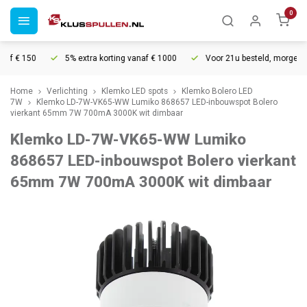
0
f € 150
5% extra korting vanaf € 1000
Voor 21u besteld, morgen in h
Home
Verlichting
Klemko LED spots
Klemko Bolero LED
7W
Klemko LD-7W-VK65-WW Lumiko 868657 LED-inbouwspot Bolero
vierkant 65mm 7W 700mA 3000K wit dimbaar
Klemko LD-7W-VK65-WW Lumiko
868657 LED-inbouwspot Bolero vierkant
65mm 7W 700mA 3000K wit dimbaar