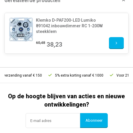
Gerelateerde producten
Klemko D-PAF200-LED Lumiko
891042 inbouwdimmer RC 1-200W
steekklem
60,48
38,23
 verzending vanaf € 150
5% extra korting vanaf € 1000
Voor 21u bes
Op de hoogte blijven van acties en nieuwe
ontwikkelingen?
Abonneer