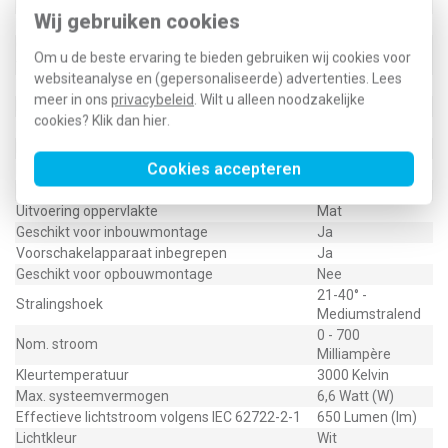
Beschermingsgraad frontzijde (IP)
IP20
Wij gebruiken cookies
Elektrische aansluiting met connectorsysteem
Ja
Geschikt voor opname van lichttechnische
Ja
Om u de beste ervaring te bieden gebruiken wij cookies voor
toebehoren
websiteanalyse en (gepersonaliseerde) advertenties. Lees
Lichtuittrede
Direct
meer in ons
privacybeleid
. Wilt u alleen noodzakelijke
Lichtverdeling
Symmetrisch
cookies? Klik dan
hier
.
Nom. spanning
9,5 Volt
Noodstroomvoorziening geïntegreerd
Nee
Cookies accepteren
Beschermingsgraad (IP)
IP20
Met lichtbron
Ja
Uitvoering oppervlakte
Mat
Geschikt voor inbouwmontage
Ja
Voorschakelapparaat inbegrepen
Ja
Geschikt voor opbouwmontage
Nee
21-40° -
Stralingshoek
Mediumstralend
0 - 700
Nom. stroom
Milliampère
Kleurtemperatuur
3000 Kelvin
Max. systeemvermogen
6,6 Watt (W)
Effectieve lichtstroom volgens IEC 62722-2-1
650 Lumen (lm)
Lichtkleur
Wit