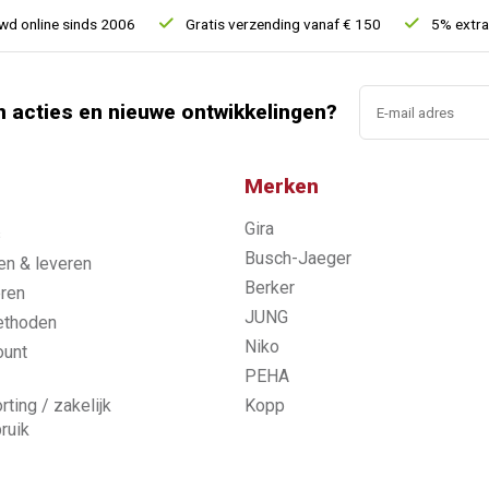
online sinds 2006
Gratis verzending vanaf € 150
5% extra ko
n acties en nieuwe ontwikkelingen?
Merken
Gira
s
Busch-Jaeger
n & leveren
Berker
ren
JUNG
ethoden
Niko
ount
PEHA
rting / zakelijk
Kopp
ruik