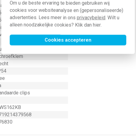
Om u de beste ervaring te bieden gebruiken wij
aarde
cookies voor websiteanalyse en (gepersonaliseerde)
6 Ampère (A)
advertenties. Lees meer in ons
privacybeleid
. Wilt u
50 Volt (V)
alleen noodzakelijke cookies? Klik dan
hier
.
lauw
verig
Cookies accepteren
unststof
chroefklem
echt
P54
ee
a
andaarde clips
WS162KB
719214379568
76830