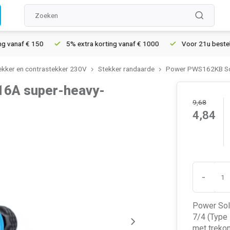
anaf € 150
5% extra korting vanaf € 1000
Voor 21u besteld, m
ekker en contrastekker 230V
Stekker randaarde
Power PWS162KB Soli
16A super-heavy-
9,68
4,84
-
Power Soli
7/4 (Type 
met trekon