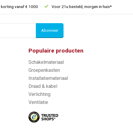
rting vanaf € 1000
Voor 21u besteld, morgen in huis*
30 dage
Abonneer
Populaire producten
Schakelmateriaal
Groepenkasten
Installatiemateriaal
Draad & kabel
Verlichting
Ventilatie