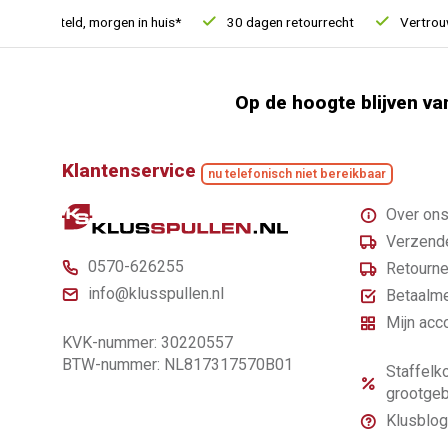
1u besteld, morgen in huis*
30 dagen retourrecht
Vertrouwd 
Op de hoogte blijven va
Klantenservice
nu telefonisch niet bereikbaar
Over on
Verzende
0570-626255
Retourne
info@klusspullen.nl
Betaalm
Mijn acc
KVK-nummer: 30220557
BTW-nummer: NL817317570B01
Staffelko
grootgeb
Klusblog