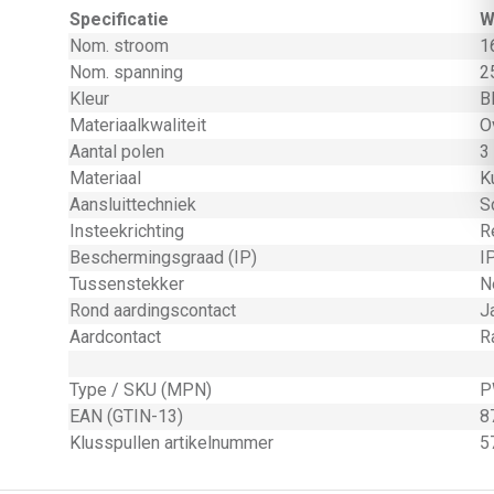
Specificatie
W
Nom. stroom
1
Nom. spanning
2
Kleur
B
Materiaalkwaliteit
O
Aantal polen
3
Materiaal
K
Aansluittechniek
S
Insteekrichting
R
Beschermingsgraad (IP)
I
Tussenstekker
N
Rond aardingscontact
J
Aardcontact
R
Type / SKU (MPN)
P
EAN (GTIN-13)
8
Klusspullen artikelnummer
5