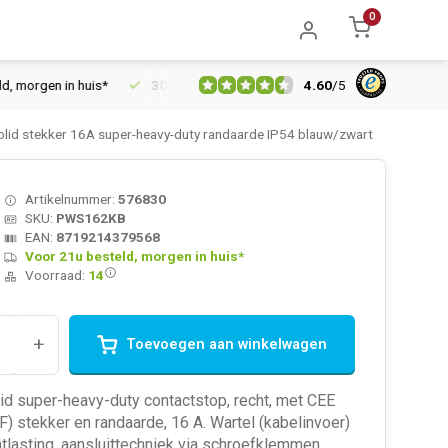
0
4.60
/
5
orgen in huis*
30 dagen retourrecht
Vertrouwd online sinds 
d stekker 16A super-heavy-duty randaarde IP54 blauw/zwart
Artikelnummer:
576830
SKU:
PWS162KB
EAN:
8719214379568
Voor 21u besteld, morgen in huis*
Voorraad:
14
+
Toevoegen aan winkelwagen
d super-heavy-duty contactstop, recht, met CEE
F) stekker en randaarde, 16 A. Wartel (kabelinvoer)
tlasting, aansluittechniek via schroefklemmen.