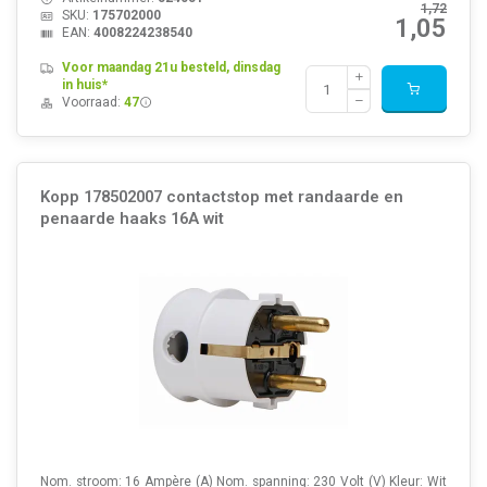
1,72
SKU:
175702000
1,05
EAN:
4008224238540
Voor maandag 21u besteld, dinsdag
in huis*
Voorraad:
47
Kopp 178502007 contactstop met randaarde en
penaarde haaks 16A wit
Nom. stroom: 16 Ampère (A) Nom. spanning: 230 Volt (V) Kleur: Wit