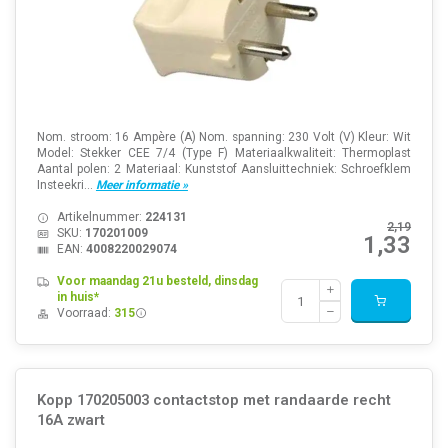
Nom. stroom: 16 Ampère (A) Nom. spanning: 230 Volt (V) Kleur: Wit
Model: Stekker CEE 7/4 (Type F) Materiaalkwaliteit: Thermoplast
Aantal polen: 2 Materiaal: Kunststof Aansluittechniek: Schroefklem
Insteekri...
Meer informatie »
Artikelnummer:
224131
2,19
SKU:
170201009
1,33
EAN:
4008220029074
Voor maandag 21u besteld, dinsdag
in huis*
Voorraad:
315
Kopp 170205003 contactstop met randaarde recht
16A zwart