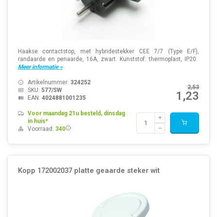
Haakse contactstop, met hybridestekker CEE 7/7 (Type E/F),
randaarde en penaarde, 16A, zwart. Kunststof: thermoplast, IP20.
Meer informatie »
Artikelnummer:
324252
2,53
SKU:
577/SW
1,23
EAN:
4024881001235
Voor maandag 21u besteld, dinsdag
in huis*
Voorraad:
340
Kopp 172002037 platte geaarde steker wit