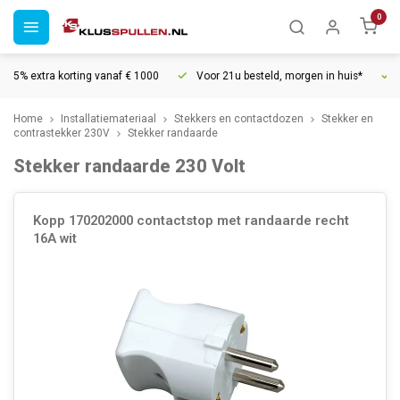
0
rting vanaf € 1000
Voor 21u besteld, morgen in huis*
30 dagen reto
Home
Installatiemateriaal
Stekkers en contactdozen
Stekker en
contrastekker 230V
Stekker randaarde
Stekker randaarde 230 Volt
Kopp 170202000 contactstop met randaarde recht
16A wit