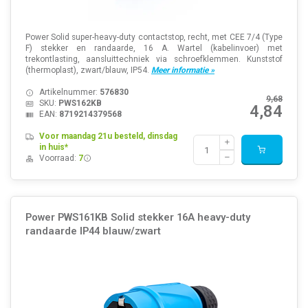
Power Solid super-heavy-duty contactstop, recht, met CEE 7/4 (Type
F) stekker en randaarde, 16 A. Wartel (kabelinvoer) met
trekontlasting, aansluittechniek via schroefklemmen. Kunststof
(thermoplast), zwart/blauw, IP54.
Meer informatie »
Artikelnummer:
576830
9,68
SKU:
PWS162KB
4,84
EAN:
8719214379568
Voor maandag 21u besteld, dinsdag
in huis*
Voorraad:
7
Power PWS161KB Solid stekker 16A heavy-duty
randaarde IP44 blauw/zwart