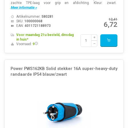
zachte TPE-laag voor grip en afdichting. Kleur: zwart.
Meer informatie »
Artikelnummer:
580281
12,41
SKU:
100000068
6,72
EAN:
4011721188973
Voor maandag 21u besteld, dinsdag
in huis*
Voorraad:
9
Power PWS162KB Solid stekker 16A super-heavy-duty
randaarde IP54 blauw/zwart