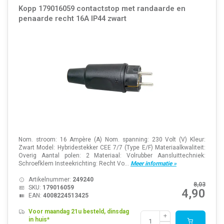
Kopp 179016059 contactstop met randaarde en
penaarde recht 16A IP44 zwart
Nom. stroom: 16 Ampère (A) Nom. spanning: 230 Volt (V) Kleur:
Zwart Model: Hybridestekker CEE 7/7 (Type E/F) Materiaalkwaliteit:
Overig Aantal polen: 2 Materiaal: Volrubber Aansluittechniek:
Schroefklem Insteekrichting: Recht Vo...
Meer informatie »
Artikelnummer:
249240
8,03
SKU:
179016059
4,90
EAN:
4008224513425
Voor maandag 21u besteld, dinsdag
in huis*