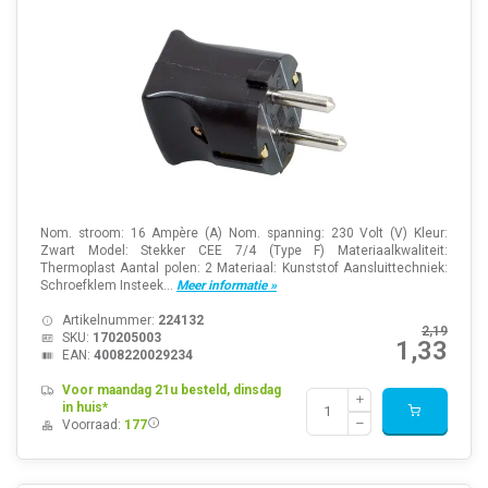
Nom. stroom: 16 Ampère (A) Nom. spanning: 230 Volt (V) Kleur:
Zwart Model: Stekker CEE 7/4 (Type F) Materiaalkwaliteit:
Thermoplast Aantal polen: 2 Materiaal: Kunststof Aansluittechniek:
Schroefklem Insteek...
Meer informatie »
Artikelnummer:
224132
2,19
SKU:
170205003
1,33
EAN:
4008220029234
Voor maandag 21u besteld, dinsdag
in huis*
Voorraad:
177