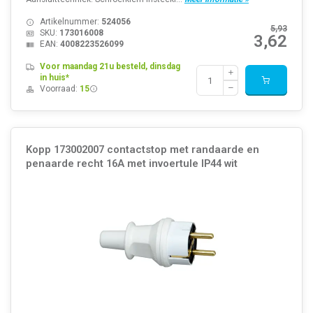
Artikelnummer:
524056
5,93
SKU:
173016008
3,62
EAN:
4008223526099
Voor maandag 21u besteld, dinsdag
in huis*
Voorraad:
15
Kopp 173002007 contactstop met randaarde en
penaarde recht 16A met invoertule IP44 wit