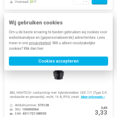
Voorraad:
21
Wij gebruiken cookies
ABL 100000064 contactstop met randaarde en
penaarde recht 16A IP54 zwart
Om u de beste ervaring te bieden gebruiken wij cookies voor
websiteanalyse en (gepersonaliseerde) advertenties. Lees
meer in ons
privacybeleid
. Wilt u alleen noodzakelijke
cookies? Klik dan
hier
.
Cookies accepteren
ABL HIGHTECH contactstop met hybridestekker CEE 7/7 (Type E/F,
randaarde en penaarde), recht, 16 A, IP54, zwart.
Meer informatie »
Artikelnummer:
575128
5,80
SKU:
100000064
3,33
EAN:
4011721188935