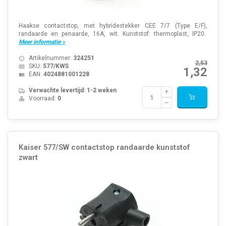
Haakse contactstop, met hybridestekker CEE 7/7 (Type E/F),
randaarde en penaarde, 16A, wit. Kunststof: thermoplast, IP20.
Meer informatie »
Artikelnummer:
324251
2,53
SKU:
577/KWS
1,32
EAN:
4024881001228
Verwachte levertijd: 1-2 weken
Voorraad:
0
Kaiser 577/SW contactstop randaarde kunststof
zwart