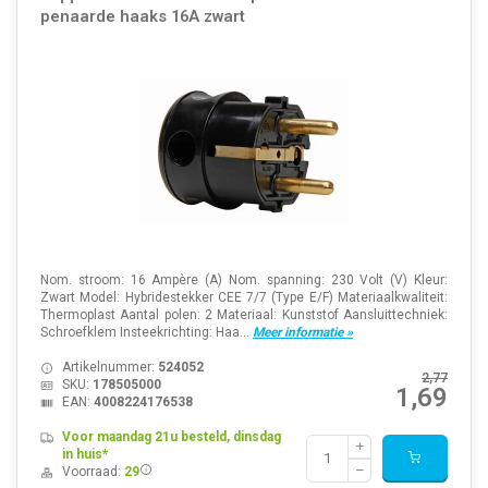
penaarde haaks 16A zwart
Nom. stroom: 16 Ampère (A) Nom. spanning: 230 Volt (V) Kleur:
Zwart Model: Hybridestekker CEE 7/7 (Type E/F) Materiaalkwaliteit:
Thermoplast Aantal polen: 2 Materiaal: Kunststof Aansluittechniek:
Schroefklem Insteekrichting: Haa...
Meer informatie »
Artikelnummer:
524052
2,77
SKU:
178505000
1,69
EAN:
4008224176538
Voor maandag 21u besteld, dinsdag
in huis*
Voorraad:
29