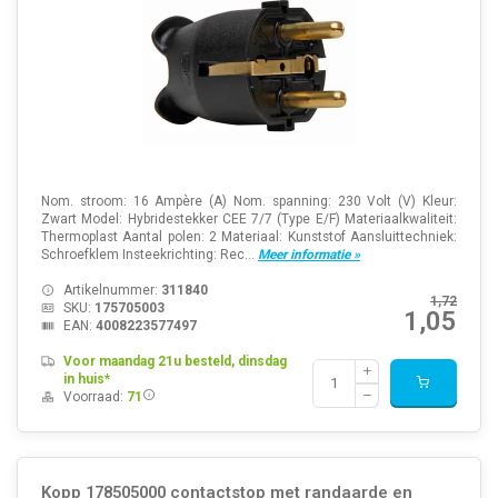
Nom. stroom: 16 Ampère (A) Nom. spanning: 230 Volt (V) Kleur:
Zwart Model: Hybridestekker CEE 7/7 (Type E/F) Materiaalkwaliteit:
Thermoplast Aantal polen: 2 Materiaal: Kunststof Aansluittechniek:
Schroefklem Insteekrichting: Rec...
Meer informatie »
Artikelnummer:
311840
1,72
SKU:
175705003
1,05
EAN:
4008223577497
Voor maandag 21u besteld, dinsdag
in huis*
Voorraad:
71
Kopp 178505000 contactstop met randaarde en