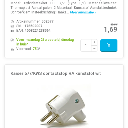
Model: Hybridestekker CEE 7/7 (Type E/F) Materiaalkwaliteit:
Thermoplast Aantal polen: 2 Materiaal: Kunststof Aansluittechniek:
Schroefklem Insteekrichting: Haaks...
Meer informatie »
Artikelnummer:
502577
2,77
SKU:
178502007
1,69
EAN:
4008224238564
Voor maandag 21u besteld, dinsdag
in huis*
Voorraad:
75
Kaiser 577/KWS contactstop RA kunststof wit