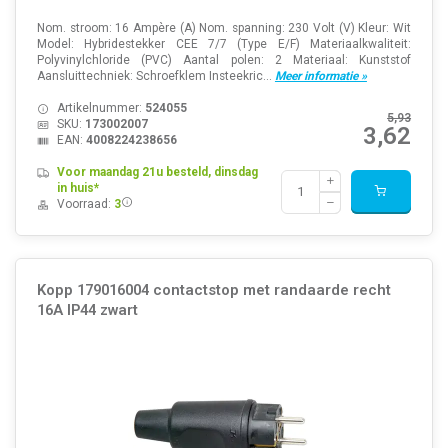
Nom. stroom: 16 Ampère (A) Nom. spanning: 230 Volt (V) Kleur: Wit
Model: Hybridestekker CEE 7/7 (Type E/F) Materiaalkwaliteit:
Polyvinylchloride (PVC) Aantal polen: 2 Materiaal: Kunststof
Aansluittechniek: Schroefklem Insteekric...
Meer informatie »
Artikelnummer:
524055
5,93
SKU:
173002007
3,62
EAN:
4008224238656
Voor maandag 21u besteld, dinsdag
in huis*
Voorraad:
3
Kopp 179016004 contactstop met randaarde recht
16A IP44 zwart