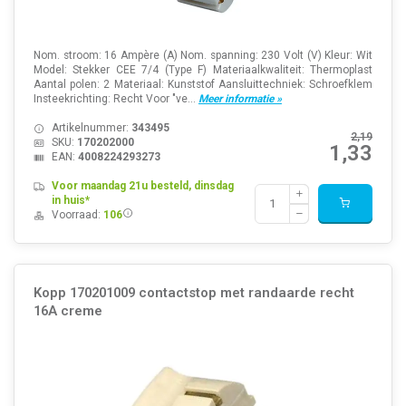
Nom. stroom: 16 Ampère (A) Nom. spanning: 230 Volt (V) Kleur: Wit
Model: Stekker CEE 7/4 (Type F) Materiaalkwaliteit: Thermoplast
Aantal polen: 2 Materiaal: Kunststof Aansluittechniek: Schroefklem
Insteekrichting: Recht Voor "ve...
Meer informatie »
Artikelnummer:
343495
2,19
SKU:
170202000
1,33
EAN:
4008224293273
Voor maandag 21u besteld, dinsdag
in huis*
Voorraad:
106
Kopp 170201009 contactstop met randaarde recht
16A creme