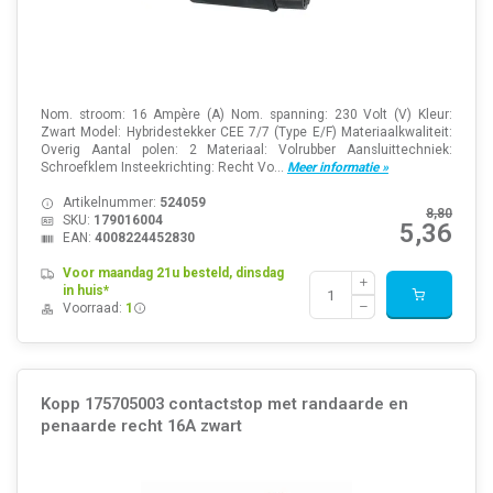
Nom. stroom: 16 Ampère (A) Nom. spanning: 230 Volt (V) Kleur:
Zwart Model: Hybridestekker CEE 7/7 (Type E/F) Materiaalkwaliteit:
Overig Aantal polen: 2 Materiaal: Volrubber Aansluittechniek:
Schroefklem Insteekrichting: Recht Vo...
Meer informatie »
Artikelnummer:
524059
8,80
SKU:
179016004
5,36
EAN:
4008224452830
Voor maandag 21u besteld, dinsdag
in huis*
Voorraad:
1
Kopp 175705003 contactstop met randaarde en
penaarde recht 16A zwart