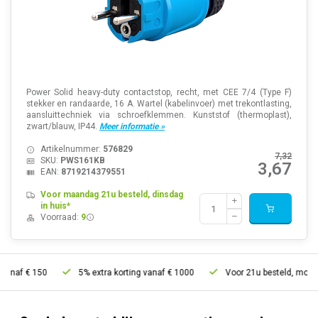
Power Solid heavy-duty contactstop, recht, met CEE 7/4 (Type F)
stekker en randaarde, 16 A. Wartel (kabelinvoer) met trekontlasting,
aansluittechniek via schroefklemmen. Kunststof (thermoplast),
zwart/blauw, IP44.
Meer informatie »
Artikelnummer:
576829
7,32
SKU:
PWS161KB
3,67
EAN:
8719214379551
Voor maandag 21u besteld, dinsdag
in huis*
Voorraad:
9
50
5% extra korting vanaf € 1000
Voor 21u besteld, morgen in huis*