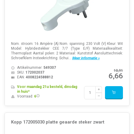
Nom. stroom: 16 Ampère (A) Nom. spanning: 230 Volt (V) Kleur: Wit
Model: Hybridestekker CEE 7/7 (Type E/F) Materiaalkwaliteit:
Thermoplast Aantal polen: 2 Materiaal: Kunststof Aansluittechniek:
Schroefklem Insteekrichting: Schui...
Meer informatie »
Artikelnummer:
549307
10,91
SKU:
172002037
6,66
EAN:
4008224588812
Voor maandag 21u besteld, dinsdag
in huis*
Voorraad:
6
Kopp 172005030 platte geaarde steker zwart