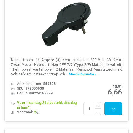
Nom. stroom: 16 Ampère (A) Nom. spanning: 230 Volt (V) Kleur:
Zwart Model: Hybridestekker CEE 7/7 (Type E/F) Materiaalkwaliteit:
Thermoplast Aantal polen: 2 Materiaal: Kunststof Aansluittechniek:
Schroefklem Insteekrichting: Sch...
Meer informatie »
Artikelnummer:
549308
10,91
SKU:
172005030
6,66
EAN:
4008224588829
Voor maandag 21u besteld, dinsdag
in huis*
Voorraad:
2