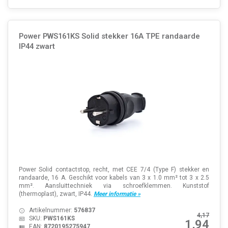
Power PWS161KS Solid stekker 16A TPE randaarde
IP44 zwart
Power Solid contactstop, recht, met CEE 7/4 (Type F) stekker en
randaarde, 16 A. Geschikt voor kabels van 3 x 1.0 mm² tot 3 x 2.5
mm². Aansluittechniek via schroefklemmen. Kunststof
(thermoplast), zwart, IP44.
Meer informatie »
Artikelnummer:
576837
4,17
SKU:
PWS161KS
1,94
EAN:
8720195275947