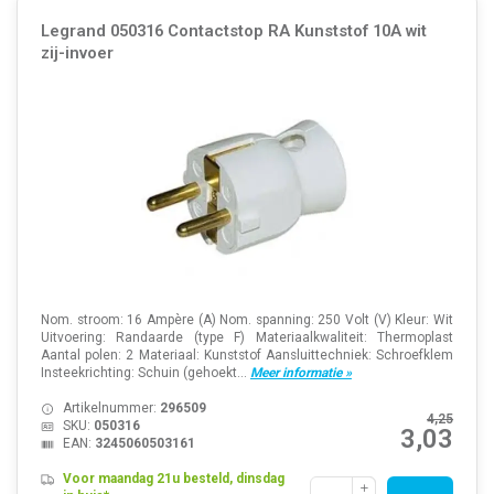
Legrand 050316 Contactstop RA Kunststof 10A wit
zij-invoer
Nom. stroom: 16 Ampère (A) Nom. spanning: 250 Volt (V) Kleur: Wit
Uitvoering: Randaarde (type F) Materiaalkwaliteit: Thermoplast
Aantal polen: 2 Materiaal: Kunststof Aansluittechniek: Schroefklem
Insteekrichting: Schuin (gehoekt...
Meer informatie »
Artikelnummer:
296509
4,25
SKU:
050316
3,03
EAN:
3245060503161
Voor maandag 21u besteld, dinsdag