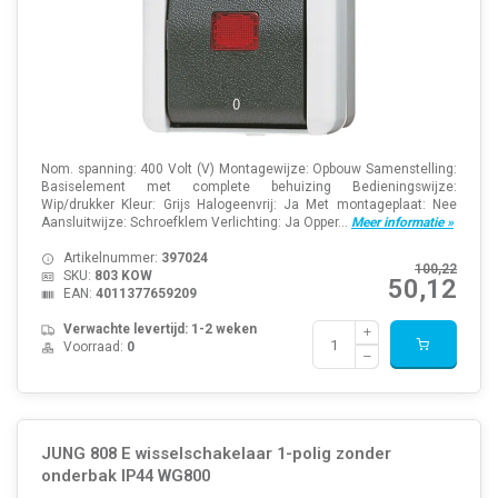
Nom. spanning: 400 Volt (V) Montagewijze: Opbouw Samenstelling:
Basiselement met complete behuizing Bedieningswijze:
Wip/drukker Kleur: Grijs Halogeenvrij: Ja Met montageplaat: Nee
Aansluitwijze: Schroefklem Verlichting: Ja Opper...
Meer informatie »
Artikelnummer:
397024
100,22
SKU:
803 KOW
50,12
EAN:
4011377659209
Verwachte levertijd: 1-2 weken
Voorraad:
0
JUNG 808 E wisselschakelaar 1-polig zonder
onderbak IP44 WG800