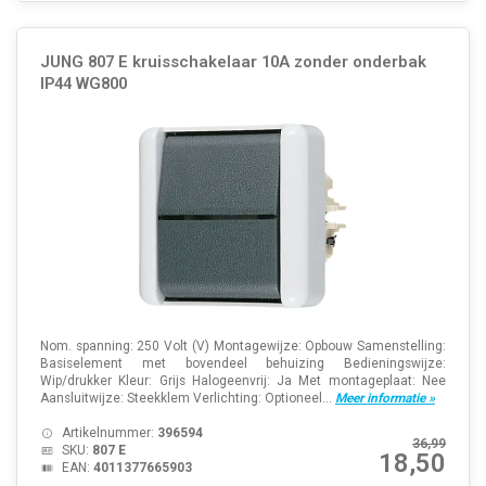
JUNG 807 E kruisschakelaar 10A zonder onderbak
IP44 WG800
Nom. spanning: 250 Volt (V) Montagewijze: Opbouw Samenstelling:
Basiselement met bovendeel behuizing Bedieningswijze:
Wip/drukker Kleur: Grijs Halogeenvrij: Ja Met montageplaat: Nee
Aansluitwijze: Steekklem Verlichting: Optioneel...
Meer informatie »
Artikelnummer:
396594
36,99
SKU:
807 E
18,50
EAN:
4011377665903