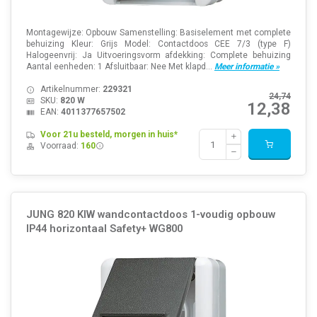
Montagewijze: Opbouw Samenstelling: Basiselement met complete
behuizing Kleur: Grijs Model: Contactdoos CEE 7/3 (type F)
Halogeenvrij: Ja Uitvoeringsvorm afdekking: Complete behuizing
Aantal eenheden: 1 Afsluitbaar: Nee Met klapd...
Meer informatie »
Artikelnummer:
229321
24,74
SKU:
820 W
12,38
EAN:
4011377657502
Voor 21u besteld, morgen in huis*
Voorraad:
160
JUNG 820 KIW wandcontactdoos 1-voudig opbouw
IP44 horizontaal Safety+ WG800