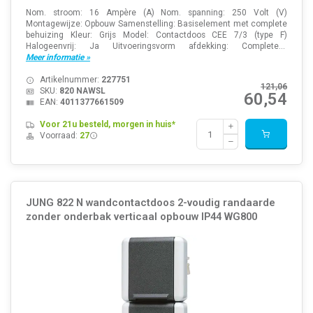
Nom. stroom: 16 Ampère (A) Nom. spanning: 250 Volt (V)
Montagewijze: Opbouw Samenstelling: Basiselement met complete
behuizing Kleur: Grijs Model: Contactdoos CEE 7/3 (type F)
Halogeenvrij: Ja Uitvoeringsvorm afdekking: Complete...
Meer informatie »
Artikelnummer:
227751
121,06
SKU:
820 NAWSL
60,54
EAN:
4011377661509
Voor 21u besteld, morgen in huis*
Voorraad:
27
JUNG 822 N wandcontactdoos 2-voudig randaarde
zonder onderbak verticaal opbouw IP44 WG800