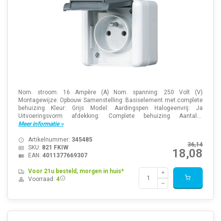
Nom. stroom: 16 Ampère (A) Nom. spanning: 250 Volt (V)
Montagewijze: Opbouw Samenstelling: Basiselement met complete
behuizing Kleur: Grijs Model: Aardingspen Halogeenvrij: Ja
Uitvoeringsvorm afdekking: Complete behuizing Aantal...
Meer informatie »
Artikelnummer:
345485
36,14
SKU:
821 FKIW
18,08
EAN:
4011377669307
Voor 21u besteld, morgen in huis*
Voorraad:
4