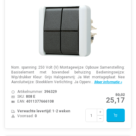
Nom. spanning: 250 Volt (V) Montagewijze: Opbouw Samenstelling:
Basiselement met bovendeel behuizing Bedieningswijze:
Wip/drukker Kleur: Grijs Halogeenvrij: Ja Met montageplaat: Nee
Aansluitwijze: Steekklem Verlichting: Ja Opperv...
Meer informatie »
Artikelnummer:
396329
50,32
SKU:
808 E
25,17
EAN:
4011377666108
Verwachte levertijd: 1-2 weken
Voorraad:
0