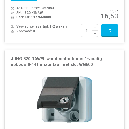
Artikelnummer:
397053
33,06
SKU:
820 KINAW
16,53
EAN:
4011377660908
Verwachte levertijd: 1-2 weken
Voorraad:
0
JUNG 820 NAWSL wandcontactdoos 1-voudig
opbouw IP44 horizontaal met slot WG800