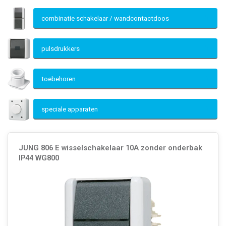
combinatie schakelaar / wandcontactdoos
pulsdrukkers
toebehoren
speciale apparaten
JUNG 806 E wisselschakelaar 10A zonder onderbak
IP44 WG800