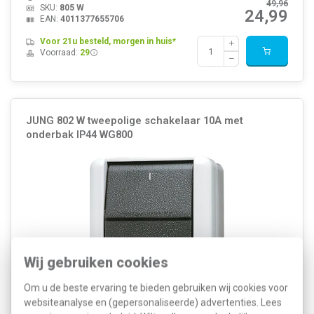
49,96
SKU:
805 W
24,99
EAN:
4011377655706
Voor 21u besteld, morgen in huis*
Voorraad:
29
JUNG 802 W tweepolige schakelaar 10A met
onderbak IP44 WG800
Wij gebruiken cookies
Om u de beste ervaring te bieden gebruiken wij cookies voor
websiteanalyse en (gepersonaliseerde) advertenties. Lees
Nom. spanning: 250 Volt (V) Montagewijze: Opbouw Samenstelling: