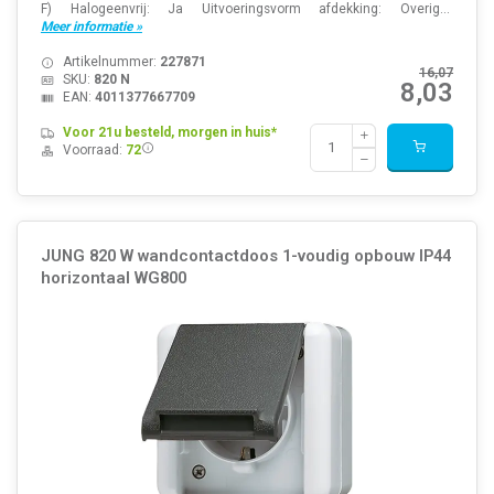
F) Halogeenvrij: Ja Uitvoeringsvorm afdekking: Overig...
Meer informatie »
Artikelnummer:
227871
16,07
SKU:
820 N
8,03
EAN:
4011377667709
Voor 21u besteld, morgen in huis*
Voorraad:
72
JUNG 820 W wandcontactdoos 1-voudig opbouw IP44
horizontaal WG800