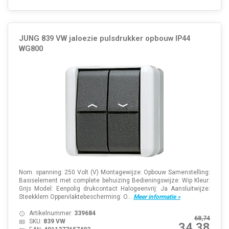
JUNG 839 VW jaloezie pulsdrukker opbouw IP44
WG800
Nom. spanning: 250 Volt (V) Montagewijze: Opbouw Samenstelling:
Basiselement met complete behuizing Bedieningswijze: Wip Kleur:
Grijs Model: Eenpolig drukcontact Halogeenvrij: Ja Aansluitwijze:
Steekklem Oppervlaktebescherming: O...
Meer informatie »
Artikelnummer:
339684
68,74
SKU:
839 VW
34,38