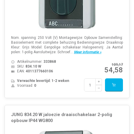
Nom. spanning: 250 Volt (V) Montagewijze: Opbouw Samenstelling:
Basiselement met complete behuizing Bedieningswijze: Draaiknop
Kleur: Grijs Model: Eenpolige schakelaar Halogeenvrij: Ja Aantal
polen: 1-polig Aansluitwijze: Schroef...
Meer informatie »
Artikelnummer:
333868
109,17
SKU:
834.10 W
54,58
EAN:
4011377660106
Verwachte levertijd: 1-2 weken
Voorraad:
0
JUNG 834.20 W jaloezie draaischakelaar 2-polig
opbouw IP44 WG800