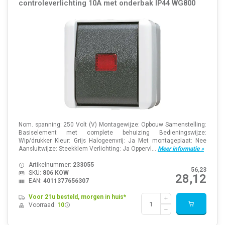
controleverlichting 10A met onderbak IP44 WG800
Nom. spanning: 250 Volt (V) Montagewijze: Opbouw Samenstelling:
Basiselement met complete behuizing Bedieningswijze:
Wip/drukker Kleur: Grijs Halogeenvrij: Ja Met montageplaat: Nee
Aansluitwijze: Steekklem Verlichting: Ja Oppervl...
Meer informatie »
Artikelnummer:
233055
56,23
SKU:
806 KOW
28,12
EAN:
4011377656307
Voor 21u besteld, morgen in huis*
Voorraad:
10