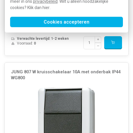
Basiselement met complete behuizing Bedieningswijze:
meer in ons
privacybeleid
. Wilt u alleen noodzakelijke
Wip/drukker Kleur: Grijs Halogeenvrij: Ja Met montageplaat: Nee
cookies? Klik dan
hier
.
Aansluitwijze: Steekklem Verlichting: Ja Oppervl...
Meer informatie »
Artikelnummer:
329356
Cookies accepteren
48,34
SKU:
802 W
24,18
EAN:
4011377655904
Verwachte levertijd: 1-2 weken
Voorraad:
0
JUNG 807 W kruisschakelaar 10A met onderbak IP44
WG800