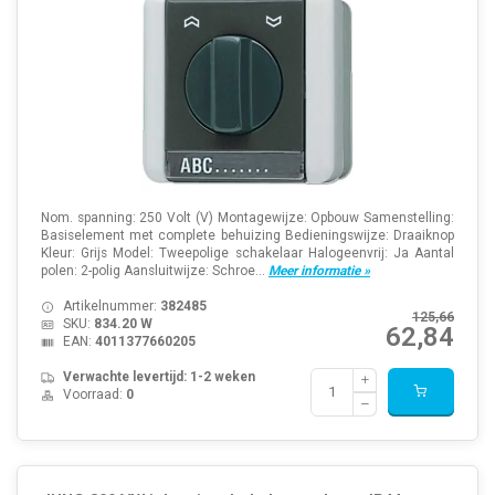
Nom. spanning: 250 Volt (V) Montagewijze: Opbouw Samenstelling:
Basiselement met complete behuizing Bedieningswijze: Draaiknop
Kleur: Grijs Model: Tweepolige schakelaar Halogeenvrij: Ja Aantal
polen: 2-polig Aansluitwijze: Schroe...
Meer informatie »
Artikelnummer:
382485
125,66
SKU:
834.20 W
62,84
EAN:
4011377660205
Verwachte levertijd: 1-2 weken
Voorraad:
0