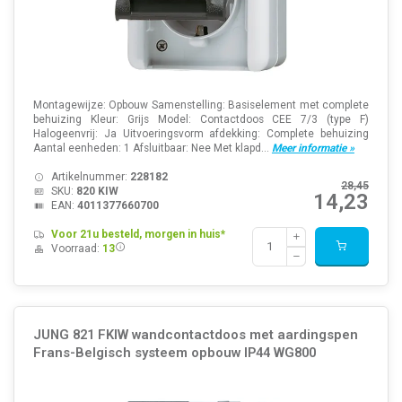
Montagewijze: Opbouw Samenstelling: Basiselement met complete
behuizing Kleur: Grijs Model: Contactdoos CEE 7/3 (type F)
Halogeenvrij: Ja Uitvoeringsvorm afdekking: Complete behuizing
Aantal eenheden: 1 Afsluitbaar: Nee Met klapd...
Meer informatie »
Artikelnummer:
228182
28,45
SKU:
820 KIW
14,23
EAN:
4011377660700
Voor 21u besteld, morgen in huis*
Voorraad:
13
JUNG 821 FKIW wandcontactdoos met aardingspen
Frans-Belgisch systeem opbouw IP44 WG800