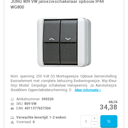
JUNG 809 VW jaloezieschakelaar opbouw IP44
WG800
Nom. spanning: 250 Volt (V) Montagewijze: Opbouw Samenstelling:
Basiselement met complete behuizing Bedieningswijze: Wip Kleur:
Grijs Model: Eenpolige schakelaar Halogeenvrij: Ja Aansluitwijze:
Steekklem Oppervlaktebescherming: O...
Meer informatie »
Artikelnummer:
395520
68,74
SKU:
809 VW
34,38
EAN:
4011377657304
Verwachte levertijd: 1-2 weken
Voorraad:
0