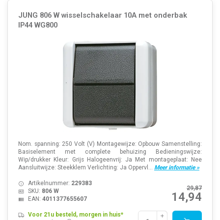
JUNG 806 W wisselschakelaar 10A met onderbak
IP44 WG800
Nom. spanning: 250 Volt (V) Montagewijze: Opbouw Samenstelling:
Basiselement met complete behuizing Bedieningswijze:
Wip/drukker Kleur: Grijs Halogeenvrij: Ja Met montageplaat: Nee
Aansluitwijze: Steekklem Verlichting: Ja Oppervl...
Meer informatie »
Artikelnummer:
229383
29,87
SKU:
806 W
14,94
EAN:
4011377655607
Voor 21u besteld, morgen in huis*