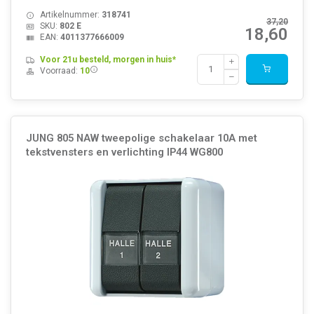
Artikelnummer:
318741
37,20
SKU:
802 E
18,60
EAN:
4011377666009
Voor 21u besteld, morgen in huis*
Voorraad:
10
JUNG 805 NAW tweepolige schakelaar 10A met
tekstvensters en verlichting IP44 WG800