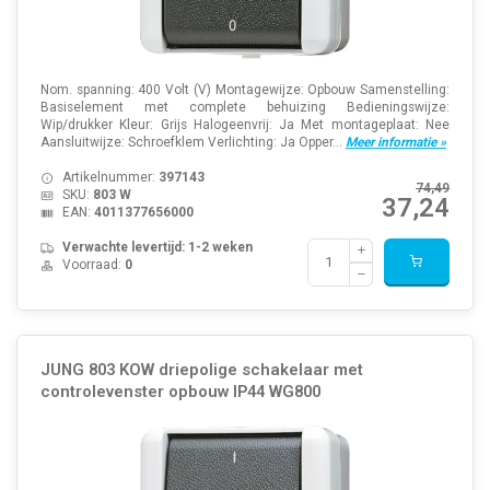
Nom. spanning: 400 Volt (V) Montagewijze: Opbouw Samenstelling:
Basiselement met complete behuizing Bedieningswijze:
Wip/drukker Kleur: Grijs Halogeenvrij: Ja Met montageplaat: Nee
Aansluitwijze: Schroefklem Verlichting: Ja Opper...
Meer informatie »
Artikelnummer:
397143
74,49
SKU:
803 W
37,24
EAN:
4011377656000
Verwachte levertijd: 1-2 weken
Voorraad:
0
JUNG 803 KOW driepolige schakelaar met
controlevenster opbouw IP44 WG800