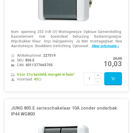
Nom. spanning: 250 Volt (V) Montagewijze: Opbouw Samenstelling:
Basiselement met bovendeel behuizing Bedieningswijze:
Wip/drukker Kleur: Grijs Halogeenvrij: Ja Met montageplaat: Nee
Aansluitwijze: Steekklem Verlichting: Optioneel...
Meer informatie »
Artikelnummer:
227519
20,05
SKU:
806 E
10,03
EAN:
4011377665705
Voor 21u besteld, morgen in huis*
Voorraad:
45
JUNG 805 E serieschakelaar 10A zonder onderbak
IP44 WG800