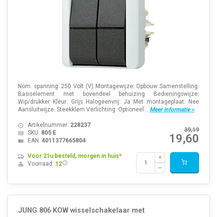
Nom. spanning: 250 Volt (V) Montagewijze: Opbouw Samenstelling:
Basiselement met bovendeel behuizing Bedieningswijze:
Wip/drukker Kleur: Grijs Halogeenvrij: Ja Met montageplaat: Nee
Aansluitwijze: Steekklem Verlichting: Optioneel...
Meer informatie »
Artikelnummer:
228237
39,19
SKU:
805 E
19,60
EAN:
4011377665804
Voor 21u besteld, morgen in huis*
Voorraad:
12
JUNG 806 KOW wisselschakelaar met