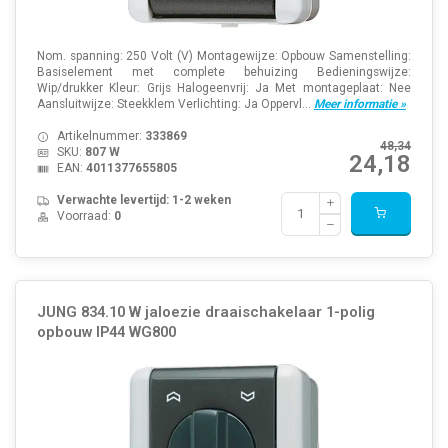
Nom. spanning: 250 Volt (V) Montagewijze: Opbouw Samenstelling:
Basiselement met complete behuizing Bedieningswijze:
Wip/drukker Kleur: Grijs Halogeenvrij: Ja Met montageplaat: Nee
Aansluitwijze: Steekklem Verlichting: Ja Oppervl...
Meer informatie »
Artikelnummer:
333869
48,34
SKU:
807 W
24,18
EAN:
4011377655805
Verwachte levertijd: 1-2 weken
Voorraad:
0
JUNG 834.10 W jaloezie draaischakelaar 1-polig
opbouw IP44 WG800