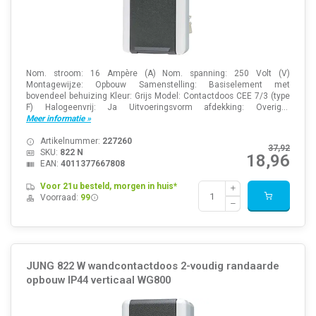
Nom. stroom: 16 Ampère (A) Nom. spanning: 250 Volt (V)
Montagewijze: Opbouw Samenstelling: Basiselement met
bovendeel behuizing Kleur: Grijs Model: Contactdoos CEE 7/3 (type
F) Halogeenvrij: Ja Uitvoeringsvorm afdekking: Overig...
Meer informatie »
Artikelnummer:
227260
37,92
SKU:
822 N
18,96
EAN:
4011377667808
Voor 21u besteld, morgen in huis*
Voorraad:
99
JUNG 822 W wandcontactdoos 2-voudig randaarde
opbouw IP44 verticaal WG800