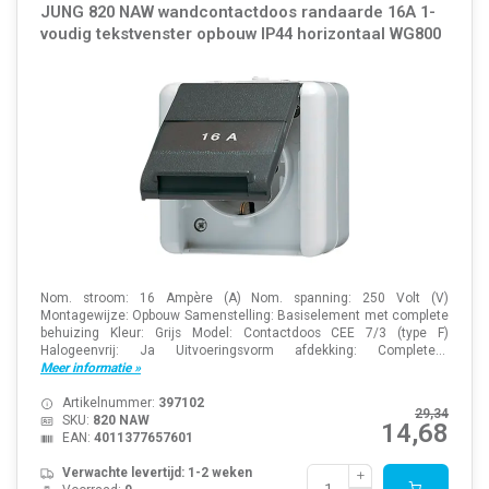
JUNG 820 NAW wandcontactdoos randaarde 16A 1-
voudig tekstvenster opbouw IP44 horizontaal WG800
Nom. stroom: 16 Ampère (A) Nom. spanning: 250 Volt (V)
Montagewijze: Opbouw Samenstelling: Basiselement met complete
behuizing Kleur: Grijs Model: Contactdoos CEE 7/3 (type F)
Halogeenvrij: Ja Uitvoeringsvorm afdekking: Complete...
Meer informatie »
Artikelnummer:
397102
29,34
SKU:
820 NAW
14,68
EAN:
4011377657601
Verwachte levertijd: 1-2 weken