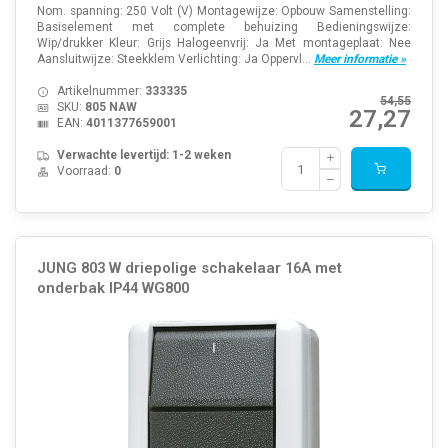
Nom. spanning: 250 Volt (V) Montagewijze: Opbouw Samenstelling:
Basiselement met complete behuizing Bedieningswijze:
Wip/drukker Kleur: Grijs Halogeenvrij: Ja Met montageplaat: Nee
Aansluitwijze: Steekklem Verlichting: Ja Oppervl...
Meer informatie »
Artikelnummer:
333335
54,55
SKU:
805 NAW
27,27
EAN:
4011377659001
Verwachte levertijd: 1-2 weken
Voorraad:
0
JUNG 803 W driepolige schakelaar 16A met
onderbak IP44 WG800