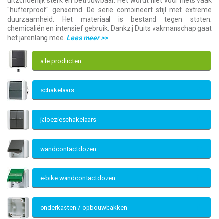
uitzonderlijk sterk en betrouwbaar. Het wordt niet voor niets vaak
"hufterproof" genoemd. De serie combineert stijl met extreme
duurzaamheid. Het materiaal is bestand tegen stoten,
chemicaliën en intensief gebruik. Dankzij Duits vakmanschap gaat
het jarenlang mee.
Lees meer
>>
alle producten
schakelaars
jaloezieschakelaars
wandcontactdozen
e-bike wandcontactdozen
onderkasten / opbouwbakken