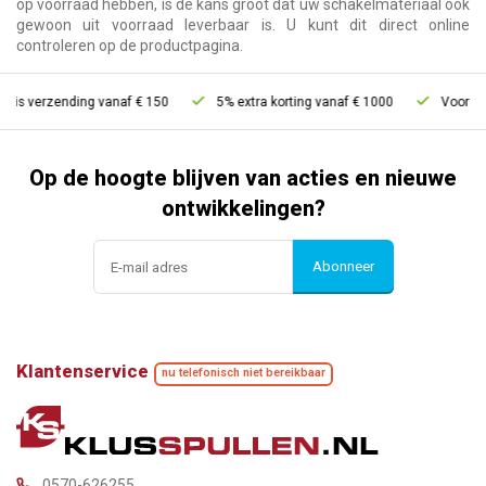
op voorraad hebben, is de kans groot dat uw schakelmateriaal ook
gewoon uit voorraad leverbaar is. U kunt dit direct online
controleren op de productpagina.
tis verzending vanaf € 150
5% extra korting vanaf € 1000
Voor 21u 
Op de hoogte blijven van acties en nieuwe
ontwikkelingen?
Abonneer
Klantenservice
nu telefonisch niet bereikbaar
0570-626255