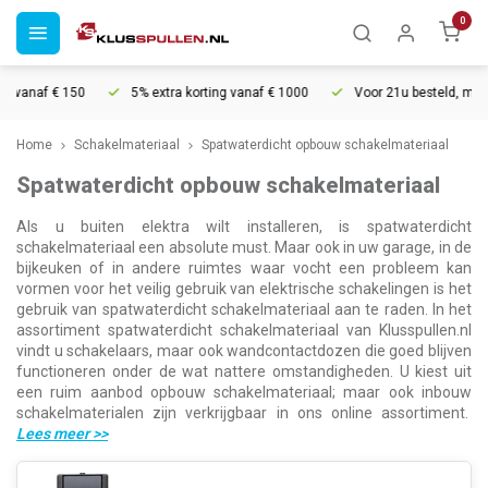
0
 vanaf € 150
5% extra korting vanaf € 1000
Voor 21u besteld, morgen
Home
Schakelmateriaal
Spatwaterdicht opbouw schakelmateriaal
Spatwaterdicht opbouw schakelmateriaal
Als u buiten elektra wilt installeren, is spatwaterdicht
schakelmateriaal een absolute must. Maar ook in uw garage, in de
bijkeuken of in andere ruimtes waar vocht een probleem kan
vormen voor het veilig gebruik van elektrische schakelingen is het
gebruik van spatwaterdicht schakelmateriaal aan te raden. In het
assortiment spatwaterdicht schakelmateriaal van Klusspullen.nl
vindt u schakelaars, maar ook wandcontactdozen die goed blijven
functioneren onder de wat nattere omstandigheden. U kiest uit
een ruim aanbod opbouw schakelmateriaal; maar ook inbouw
schakelmaterialen zijn verkrijgbaar in ons online assortiment.
Lees meer
>>