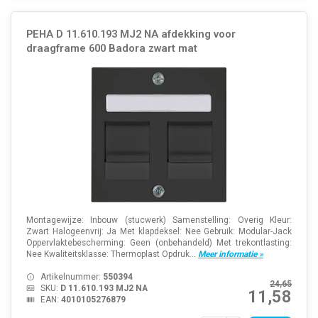
PEHA D 11.610.193 MJ2 NA afdekking voor
draagframe 600 Badora zwart mat
Montagewijze: Inbouw (stucwerk) Samenstelling: Overig Kleur:
Zwart Halogeenvrij: Ja Met klapdeksel: Nee Gebruik: Modular-Jack
Oppervlaktebescherming: Geen (onbehandeld) Met trekontlasting:
Nee Kwaliteitsklasse: Thermoplast Opdruk...
Meer informatie »
Artikelnummer:
550394
24,65
SKU:
D 11.610.193 MJ2 NA
11,58
EAN:
4010105276879