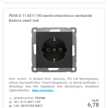
PEHA D 11.6511.193 wandcontactdoos randaarde
Badora zwart mat
Nom. stroom: 16 Ampère Nom. spanning: 250 Volt Montagewijze:
Inbouw (stucwerk) Kleur: Zwart Halogeenvrij: Ja Aantal eenheden: 1
Afsluitbaar: Nee Met klapdeksel: Nee Aansluitwijze: Steekklem
Oppervlaktebes...
Meer informatie »
Artikelnummer:
550388
14,41
SKU:
D 11.6511.193
6,78
EAN:
4010105276817