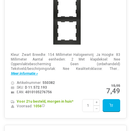
Kleur: Zwart Breedte: 154 Millimeter Halogeenvrij: Ja Hoogte: 83
Millimeter Aantal eenheden: 2 Met klapdeksel: Nee
Oppervlaktebescherming: Geen (onbehandeld)
Tekstveld/beschrijvingsvlak: Nee Kwaliteitsklasse: Ther...
Meer informatie »
Artikelnummer:
550382
15,95
SKU:
D 11.572.193
7,49
EAN:
4010105276756
Voor 21u besteld, morgen in huis*
Voorraad:
1056