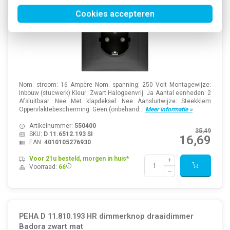
Cookies accepteren
Nom. stroom: 16 Ampère Nom. spanning: 250 Volt Montagewijze:
Inbouw (stucwerk) Kleur: Zwart Halogeenvrij: Ja Aantal eenheden: 2
Afsluitbaar: Nee Met klapdeksel: Nee Aansluitwijze: Steekklem
Oppervlaktebescherming: Geen (onbehand...
Meer informatie »
Artikelnummer:
550400
35,49
SKU:
D 11.6512.193 SI
16,69
EAN:
4010105276930
Voor 21u besteld, morgen in huis*
Voorraad:
66
PEHA D 11.810.193 HR dimmerknop draaidimmer
Badora zwart mat