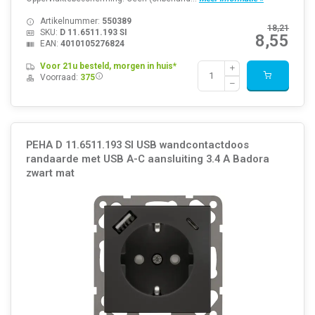
Artikelnummer:
550389
18,21
SKU:
D 11.6511.193 SI
8,55
EAN:
4010105276824
Voor 21u besteld, morgen in huis*
Voorraad:
375
PEHA D 11.6511.193 SI USB wandcontactdoos
randaarde met USB A-C aansluiting 3.4 A Badora
zwart mat