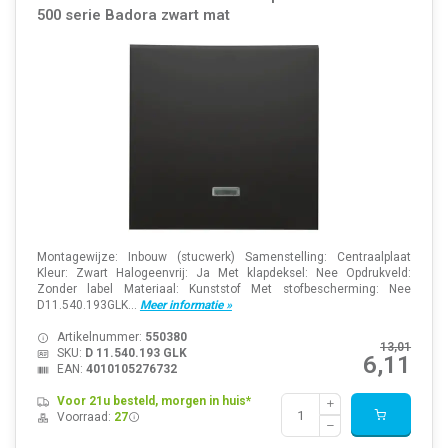
500 serie Badora zwart mat
Montagewijze: Inbouw (stucwerk) Samenstelling: Centraalplaat
Kleur: Zwart Halogeenvrij: Ja Met klapdeksel: Nee Opdrukveld:
Zonder label Materiaal: Kunststof Met stofbescherming: Nee
D11.540.193GLK...
Meer informatie »
Artikelnummer:
550380
13,01
SKU:
D 11.540.193 GLK
6,11
EAN:
4010105276732
Voor 21u besteld, morgen in huis*
Voorraad:
27