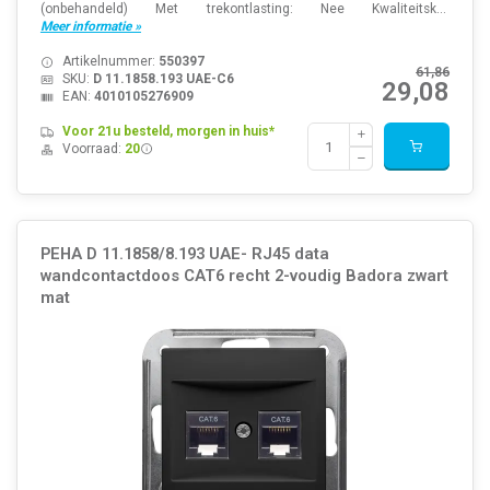
(onbehandeld) Met trekontlasting: Nee Kwaliteitsk...
Meer informatie »
Artikelnummer:
550397
61,86
SKU:
D 11.1858.193 UAE-C6
29,08
EAN:
4010105276909
Voor 21u besteld, morgen in huis*
Voorraad:
20
PEHA D 11.1858/8.193 UAE- RJ45 data
wandcontactdoos CAT6 recht 2-voudig Badora zwart
mat