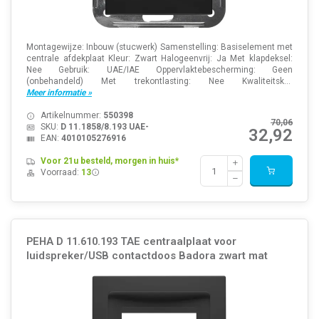
Montagewijze: Inbouw (stucwerk) Samenstelling: Basiselement met
centrale afdekplaat Kleur: Zwart Halogeenvrij: Ja Met klapdeksel:
Nee Gebruik: UAE/IAE Oppervlaktebescherming: Geen
(onbehandeld) Met trekontlasting: Nee Kwaliteitsk...
Meer informatie »
Artikelnummer:
550398
70,06
SKU:
D 11.1858/8.193 UAE-
32,92
EAN:
4010105276916
Voor 21u besteld, morgen in huis*
Voorraad:
13
PEHA D 11.610.193 TAE centraalplaat voor
luidspreker/USB contactdoos Badora zwart mat