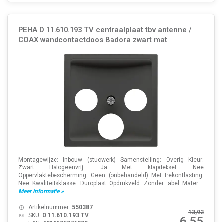
PEHA D 11.610.193 TV centraalplaat tbv antenne /
COAX wandcontactdoos Badora zwart mat
Montagewijze: Inbouw (stucwerk) Samenstelling: Overig Kleur:
Zwart Halogeenvrij: Ja Met klapdeksel: Nee
Oppervlaktebescherming: Geen (onbehandeld) Met trekontlasting:
Nee Kwaliteitsklasse: Duroplast Opdrukveld: Zonder label Mater...
Meer informatie »
Artikelnummer:
550387
13,92
SKU:
D 11.610.193 TV
6,55