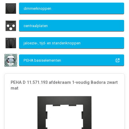
dimmerknoppen
centraalplaten
jaloezie-, tijd- en standenknoppen
PEHA basiselementen
PEHA D 11.571.193 afdekraam 1-voudig Badora zwart
mat