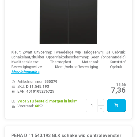
Kleur: Zwart Uitvoering: Tweedelige wip Halogeenvrij: Ja Gebruik:
Schakelaar/drukker Oppervlaktebescherming: Geen (onbehandeld)
Kwaliteitsklasse: Thermoplast Materiaal: Kunststof
Bevestigingswijze: Klem-/schroefbevestiging Opdruk...
Meer informatie »
Artikelnummer:
550379
15,66
SKU:
D 11.545.193
7,36
EAN:
4010105276725
Voor 21u besteld, morgen in huis*
Voorraad:
68
PEHA D 11.540.193 GLK schakelwip controlevenster