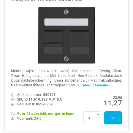
Montagewijze: Inbouw (stucwerk) Samenstelling: Overig Kleur:
Zwart Halogeenvrij: Ja Met klapdeksel: Nee Gebruik: Modular-Jack
Oppervlaktebescherming: Geen (onbehandeld) Met trekontlasting:
Nee Kwaliteitsklasse: Thermoplast Opdruk...
Meer informatie »
Artikelnummer:
550393
23,96
SKU:
D 11.610.193 MJ1 NA
11,27
EAN:
4010105276862
Voor 21u besteld, morgen in huis*
Voorraad:
24