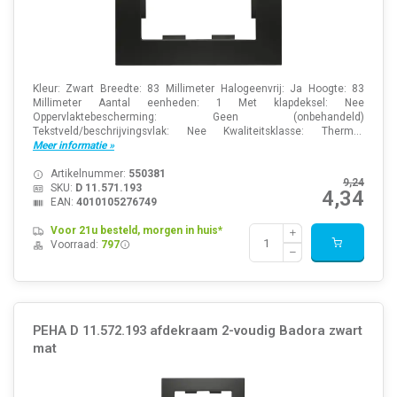
Kleur: Zwart Breedte: 83 Millimeter Halogeenvrij: Ja Hoogte: 83
Millimeter Aantal eenheden: 1 Met klapdeksel: Nee
Oppervlaktebescherming: Geen (onbehandeld)
Tekstveld/beschrijvingsvlak: Nee Kwaliteitsklasse: Therm...
Meer informatie »
Artikelnummer:
550381
9,24
SKU:
D 11.571.193
4,34
EAN:
4010105276749
Voor 21u besteld, morgen in huis*
Voorraad:
797
PEHA D 11.572.193 afdekraam 2-voudig Badora zwart
mat