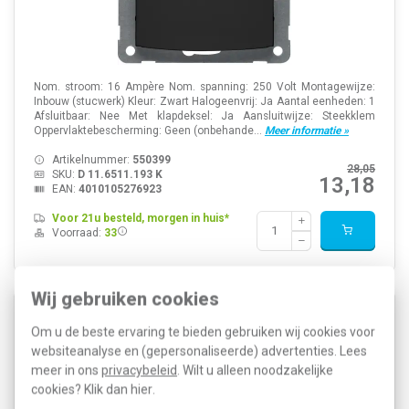
Nom. stroom: 16 Ampère Nom. spanning: 250 Volt Montagewijze:
Inbouw (stucwerk) Kleur: Zwart Halogeenvrij: Ja Aantal eenheden: 1
Afsluitbaar: Nee Met klapdeksel: Ja Aansluitwijze: Steekklem
Oppervlaktebescherming: Geen (onbehande...
Meer informatie »
Artikelnummer:
550399
28,05
SKU:
D 11.6511.193 K
13,18
EAN:
4010105276923
Voor 21u besteld, morgen in huis*
Voorraad:
33
Wij gebruiken cookies
PEHA D 11.6512.193 SI wandcontactdoos 2-voudig
Om u de beste ervaring te bieden gebruiken wij cookies voor
randaarde kindveilig Badora zwart mat
websiteanalyse en (gepersonaliseerde) advertenties. Lees
meer in ons
privacybeleid
. Wilt u alleen noodzakelijke
cookies? Klik dan
hier
.