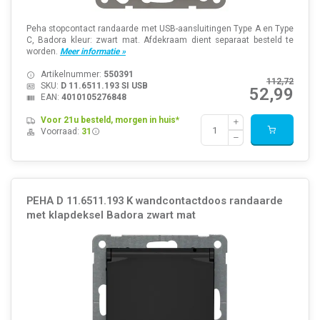
Peha stopcontact randaarde met USB-aansluitingen Type A en Type
C, Badora kleur: zwart mat. Afdekraam dient separaat besteld te
worden.
Meer informatie »
Artikelnummer:
550391
112,72
SKU:
D 11.6511.193 SI USB
52,99
EAN:
4010105276848
Voor 21u besteld, morgen in huis*
Voorraad:
31
PEHA D 11.6511.193 K wandcontactdoos randaarde
met klapdeksel Badora zwart mat