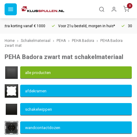
0
naf € 1000
Voor 21u besteld, morgen in huis*
30 dagen retourrecht
Home
Schakelmateriaal
PEHA
PEHA Badora
PEHA Badora
zwart mat
PEHA Badora zwart mat schakelmateriaal
alle producten
afdekramen
schakelwippen
wandcontactdozen