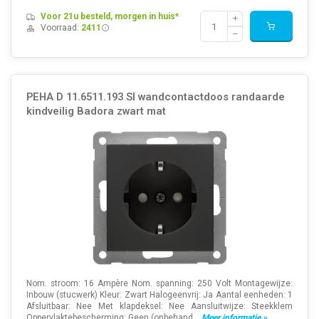
Voor 21u besteld, morgen in huis*
Voorraad:
2411
PEHA D 11.6511.193 SI wandcontactdoos randaarde
kindveilig Badora zwart mat
Nom. stroom: 16 Ampère Nom. spanning: 250 Volt Montagewijze:
Inbouw (stucwerk) Kleur: Zwart Halogeenvrij: Ja Aantal eenheden: 1
Afsluitbaar: Nee Met klapdeksel: Nee Aansluitwijze: Steekklem
Oppervlaktebescherming: Geen (onbehand...
Meer informatie »