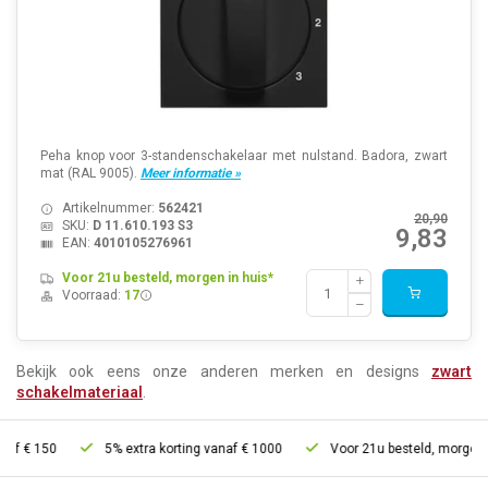
Peha knop voor 3-standenschakelaar met nulstand. Badora, zwart
mat (RAL 9005).
Meer informatie »
Artikelnummer:
562421
20,90
SKU:
D 11.610.193 S3
9,83
EAN:
4010105276961
Voor 21u besteld, morgen in huis*
Voorraad:
17
Bekijk ook eens onze anderen merken en designs
zwart
schakelmateriaal
.
5% extra korting vanaf € 1000
Voor 21u besteld, morgen in huis*