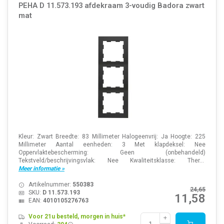
PEHA D 11.573.193 afdekraam 3-voudig Badora zwart
mat
Kleur: Zwart Breedte: 83 Millimeter Halogeenvrij: Ja Hoogte: 225
Millimeter Aantal eenheden: 3 Met klapdeksel: Nee
Oppervlaktebescherming: Geen (onbehandeld)
Tekstveld/beschrijvingsvlak: Nee Kwaliteitsklasse: Ther...
Meer informatie »
Artikelnummer:
550383
24,65
SKU:
D 11.573.193
11,58
EAN:
4010105276763
Voor 21u besteld, morgen in huis*