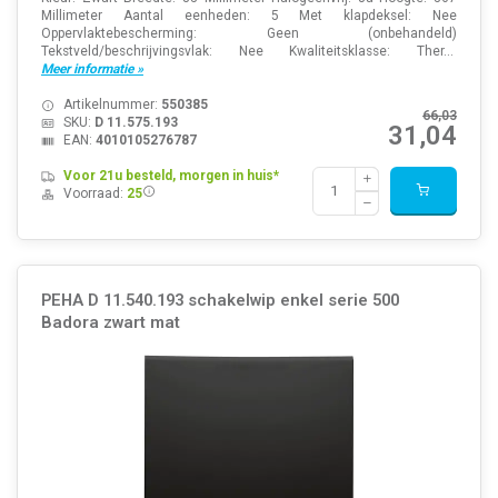
Millimeter Aantal eenheden: 5 Met klapdeksel: Nee
Oppervlaktebescherming: Geen (onbehandeld)
Tekstveld/beschrijvingsvlak: Nee Kwaliteitsklasse: Ther...
Meer informatie »
Artikelnummer:
550385
66,03
SKU:
D 11.575.193
31,04
EAN:
4010105276787
Voor 21u besteld, morgen in huis*
Voorraad:
25
PEHA D 11.540.193 schakelwip enkel serie 500
Badora zwart mat