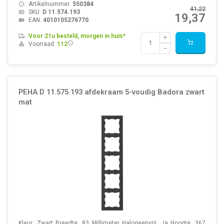
Artikelnummer:
550384
41,22
SKU:
D 11.574.193
19,37
EAN:
4010105276770
Voor 21u besteld, morgen in huis*
Voorraad:
112
PEHA D 11.575.193 afdekraam 5-voudig Badora zwart
mat
Kleur: Zwart Breedte: 83 Millimeter Halogeenvrij: Ja Hoogte: 367