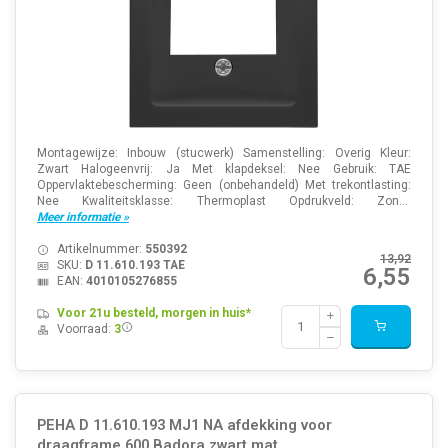
Montagewijze: Inbouw (stucwerk) Samenstelling: Overig Kleur:
Zwart Halogeenvrij: Ja Met klapdeksel: Nee Gebruik: TAE
Oppervlaktebescherming: Geen (onbehandeld) Met trekontlasting:
Nee Kwaliteitsklasse: Thermoplast Opdrukveld: Zon...
Meer informatie »
Artikelnummer:
550392
13,92
SKU:
D 11.610.193 TAE
6,55
EAN:
4010105276855
Voor 21u besteld, morgen in huis*
Voorraad:
3
PEHA D 11.610.193 MJ1 NA afdekking voor
draagframe 600 Badora zwart mat