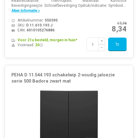
Kwaliteitsklasse: Thermoplast Materiaal: Kunststof
Bevestigingswijze: Schroefbevestiging Opdruk/indicatie: Symbool...
Meer informatie »
Artikelnummer:
550395
17,74
SKU:
D 11.610.193 J
8,34
EAN:
4010105276886
Voor 21u besteld, morgen in huis*
Voorraad:
20
PEHA D 11.544.193 schakelwip 2-voudig jaloezie
serie 500 Badora zwart mat