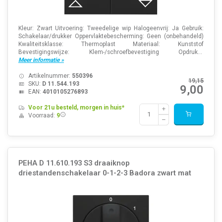
Kleur: Zwart Uitvoering: Tweedelige wip Halogeenvrij: Ja Gebruik:
Schakelaar/drukker Oppervlaktebescherming: Geen (onbehandeld)
Kwaliteitsklasse: Thermoplast Materiaal: Kunststof
Bevestigingswijze: Klem-/schroefbevestiging Opdruk...
Meer informatie »
Artikelnummer:
550396
19,15
SKU:
D 11.544.193
9,00
EAN:
4010105276893
Voor 21u besteld, morgen in huis*
Voorraad:
9
PEHA D 11.610.193 S3 draaiknop
driestandenschakelaar 0-1-2-3 Badora zwart mat