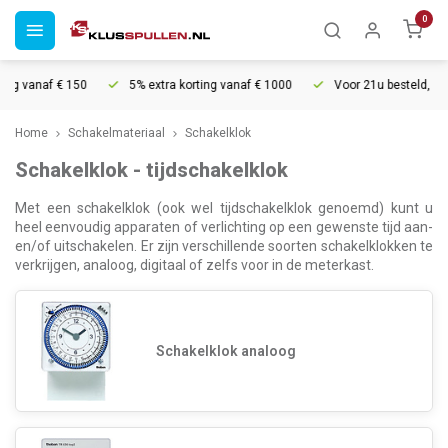
0
ng vanaf € 150
5% extra korting vanaf € 1000
Voor 21u besteld, morg
Home
Schakelmateriaal
Schakelklok
Schakelklok - tijdschakelklok
Met een schakelklok (ook wel tijdschakelklok genoemd) kunt u
heel eenvoudig apparaten of verlichting op een gewenste tijd aan-
en/of uitschakelen. Er zijn verschillende soorten schakelklokken te
verkrijgen, analoog, digitaal of zelfs voor in de meterkast.
Schakelklok analoog