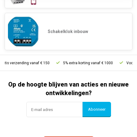
Schakelklok inbouw
ratis verzending vanaf € 150
5% extra korting vanaf € 1000
Voor 21
Op de hoogte blijven van acties en nieuwe
ontwikkelingen?
Abonneer