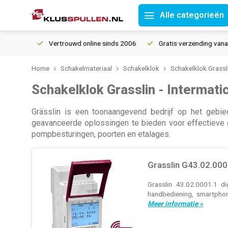
Alle categorieën
Vertrouwd online sinds 2006
Gratis verzending vanaf € 150
Home
Schakelmateriaal
Schakelklok
Schakelklok Grassl
Schakelklok Grasslin - Intermati
Grässlin is een toonaangevend bedrijf op het gebied 
geavanceerde oplossingen te bieden voor effectieve 
pompbesturingen, poorten en etalages.
Grasslin G43.02.000
Grasslin 43.02.0001.1 d
handbediening, smartphon
Meer informatie »