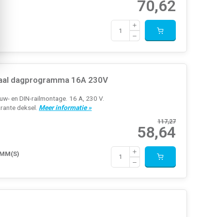
70,62
anaal dagprogramma 16A 230V
uw- en DIN-railmontage. 16 A, 230 V.
arante deksel.
Meer informatie »
117,27
58,64
 MM(S)