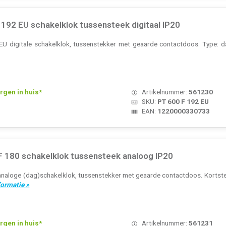
 192 EU schakelklok tussensteek digitaal IP20
U digitale schakelklok, tussenstekker met geaarde contactdoos. Type: da
rgen in huis*
Artikelnummer:
561230
SKU:
PT 600 F 192 EU
EAN:
1220000330733
F 180 schakelklok tussensteek analoog IP20
naloge (dag)schakelklok, tussenstekker met geaarde contactdoos. Kortste sc
formatie »
rgen in huis*
Artikelnummer:
561231