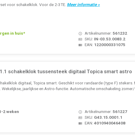
set voor schakelklok. Voor de 2-3TE.
Meer informatie »
rgen in huis*
Artikelnummer:
561232
SKU:
IN-03.53.0083.2
EAN:
1220000331075
1.1 schakelklok tussensteek digitaal Topica smart astro
hakelklok digitaal, Topica smart. Geschikt voor randaarde (type F) stekers
c. Wekelijkse, jaarlijkse en Astro-functie. Automatische omschakeling zomer/
 1-2 weken
Artikelnummer:
561227
SKU:
G43.15.0001.1
EAN:
4010940046408