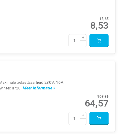
13,65
8,53
. Maximale belastbaarheid 230V: 16A.
winter, IP20.
Meer informatie »
103,31
64,57