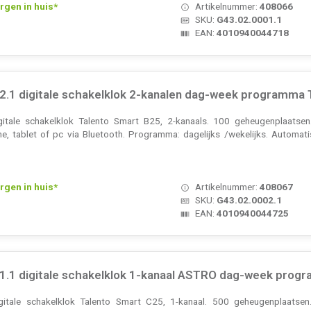
rgen in huis*
Artikelnummer:
408066
SKU:
G43.02.0001.1
EAN:
4010940044718
2.1 digitale schakelklok 2-kanalen dag-week programma T
gitale schakelklok Talento Smart B25, 2-kanaals. 100 geheugenplaatse
, tablet of pc via Bluetooth. Programma: dagelijks /wekelijks. Automatis
rgen in huis*
Artikelnummer:
408067
SKU:
G43.02.0002.1
EAN:
4010940044725
1.1 digitale schakelklok 1-kanaal ASTRO dag-week progr
igitale schakelklok Talento Smart C25, 1-kanaal. 500 geheugenplaatse