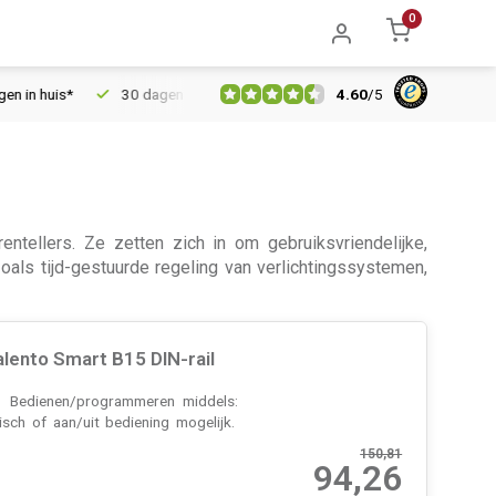
0
4.60
/
5
30 dagen retourrecht
Vertrouwd online sinds 2006
Gratis
entellers. Ze zetten zich in om gebruiksvriendelijke,
ls tijd-gestuurde regeling van verlichtingssystemen,
lento Smart B15 DIN-rail
n. Bedienen/programmeren middels:
isch of aan/uit bediening mogelijk.
150,81
94,26