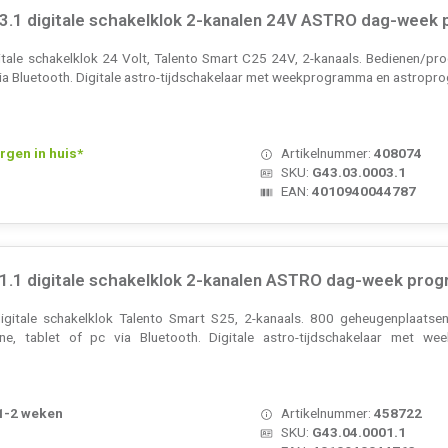
03.1 digitale schakelklok 2-kanalen 24V ASTRO dag-week
itale schakelklok 24 Volt, Talento Smart C25 24V, 2-kanaals. Bedienen/p
via Bluetooth. Digitale astro-tijdschakelaar met weekprogramma en astrop
rgen in huis*
Artikelnummer:
408074
SKU:
G43.03.0003.1
EAN:
4010940044787
1.1 digitale schakelklok 2-kanalen ASTRO dag-week prog
igitale schakelklok Talento Smart S25, 2-kanaals. 800 geheugenplaats
ne, tablet of pc via Bluetooth. Digitale astro-tijdschakelaar met 
 1-2 weken
Artikelnummer:
458722
SKU:
G43.04.0001.1