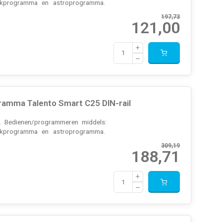
weekprogramma en astroprogramma.
197,73
121,00
ramma Talento Smart C25 DIN-rail
n. Bedienen/programmeren middels:
weekprogramma en astroprogramma.
309,19
188,71