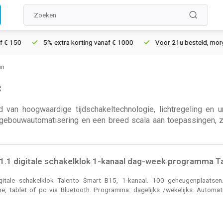
5% extra korting vanaf € 1000
Voor 21u besteld, morgen in huis*
in
c
van hoogwaardige tijdschakeltechnologie, lichtregeling en ur
gebouwautomatisering en een breed scala aan toepassingen, zoa
1.1 digitale schakelklok 1-kanaal dag-week programma Ta
igitale schakelklok Talento Smart B15, 1-kanaal. 100 geheugenplaatse
e, tablet of pc via Bluetooth. Programma: dagelijks /wekelijks. Automat