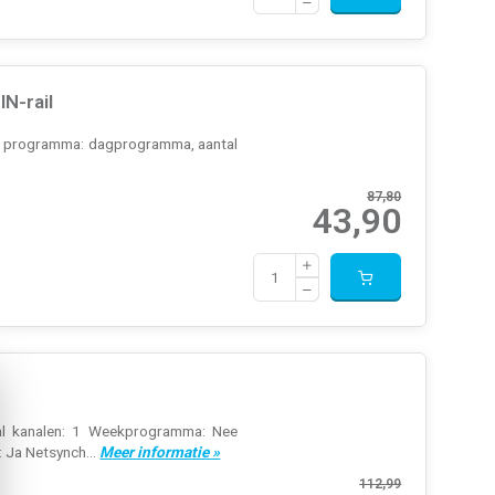
N-rail
pe programma: dagprogramma, aantal
87,80
43,90
ntal kanalen: 1 Weekprogramma: Nee
 Ja Netsynch...
Meer informatie »
112,99