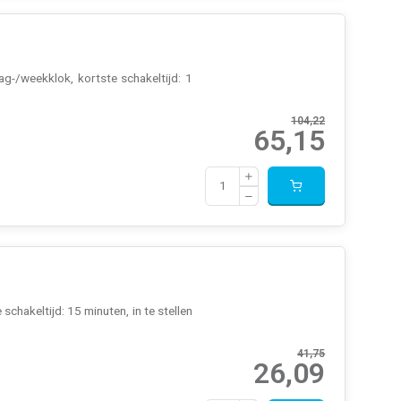
g-/weekklok, kortste schakeltijd: 1
104,22
65,15
hakeltijd: 15 minuten, in te stellen
41,75
26,09