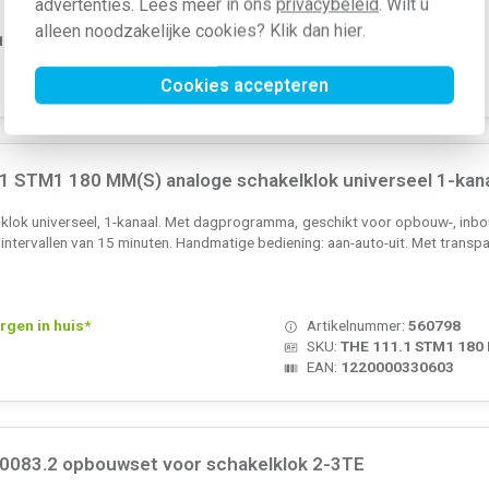
advertenties. Lees meer in ons
privacybeleid
. Wilt u
alleen noodzakelijke cookies? Klik dan
hier
.
 1-2 weken
Artikelnummer:
243485
SKU:
G01.06.0004.1
EAN:
4010940022556
Cookies accepteren
.1 STM1 180 MM(S) analoge schakelklok universeel 1-k
lklok universeel, 1-kanaal. Met dagprogramma, geschikt voor opbouw-, inbo
intervallen van 15 minuten. Handmatige bediening: aan-auto-uit. Met transp
rgen in huis*
Artikelnummer:
560798
SKU:
THE 111.1 STM1 180
EAN:
1220000330603
3.0083.2 opbouwset voor schakelklok 2-3TE