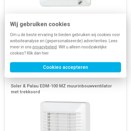
Basis inbouwventilator zonder indicatielampje, IP44. Geschikt voor
buizen met een diameter van 100 mm. Met een capaciteit van ca.
Wij gebruiken cookies
95 m3/h, 230V, 13W, 37dB, afm. 155 x 155 mm.
Meer informatie »
Om u de beste ervaring te bieden gebruiken wij cookies voor
Artikelnummer:
233497
131,89
SKU:
EDM-100 SZ
websiteanalyse en (gepersonaliseerde) advertenties. Lees
84,41
EAN:
8413893039729
meer in ons
privacybeleid
. Wilt u alleen noodzakelijke
cookies? Klik dan
hier
.
Voor 21u besteld, morgen in huis*
Voorraad:
6
Cookies accepteren
Soler & Palau EDM-100 MZ muurinbouwventilator
met trekkoord