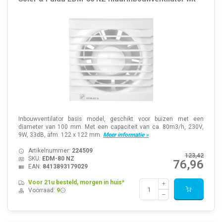
Inbouwventilator basis model, geschikt voor buizen met een
diameter van 100 mm. Met een capaciteit van ca. 80m3/h, 230V,
9W, 33dB, afm. 122 x 122 mm.
Meer informatie »
Artikelnummer:
224509
123,42
SKU:
EDM-80 NZ
76,96
EAN:
8413893179029
Voor 21u besteld, morgen in huis*
Voorraad:
9