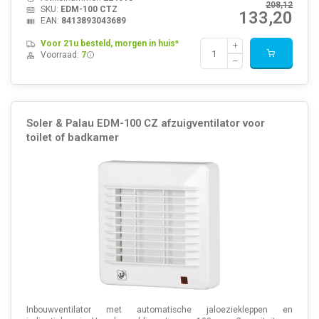
208,12
SKU:
EDM-100 CTZ
133,20
EAN:
8413893043689
Voor 21u besteld, morgen in huis*
Voorraad:
7
Soler & Palau EDM-100 CZ afzuigventilator voor
toilet of badkamer
Inbouwventilator met automatische jaloeziekleppen en