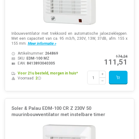
Inbouwventilator met trekkoord en automatische jaloeziekleppen.
Met een capaciteit van ca. 95 m3/h, 230V, 13W, 37dB, afm. 155 x
155 mm.
Meer informatie »
Artikelnummer:
264869
174,24
SKU:
EDM-100 MZ
111,51
EAN:
8413893040305
Voor 21u besteld, morgen in huis*
Voorraad:
2
Soler & Palau EDM-100 CR Z 230V 50
muurinbouwventilator met instelbare timer