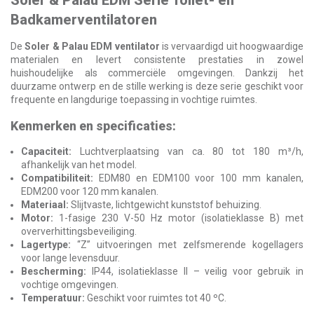
Badkamerventilatoren
De
Soler & Palau EDM ventilator
is vervaardigd uit hoogwaardige
materialen en levert consistente prestaties in zowel
huishoudelijke als commerciële omgevingen. Dankzij het
duurzame ontwerp en de stille werking is deze serie geschikt voor
frequente en langdurige toepassing in vochtige ruimtes.
Kenmerken en specificaties:
Capaciteit:
Luchtverplaatsing van ca. 80 tot 180 m³/h,
afhankelijk van het model.
Compatibiliteit:
EDM80 en EDM100 voor 100 mm kanalen,
EDM200 voor 120 mm kanalen.
Materiaal:
Slijtvaste, lichtgewicht kunststof behuizing.
Motor:
1-fasige 230 V-50 Hz motor (isolatieklasse B) met
oververhittingsbeveiliging.
Lagertype:
“Z” uitvoeringen met zelfsmerende kogellagers
voor lange levensduur.
Bescherming:
IP44, isolatieklasse II – veilig voor gebruik in
vochtige omgevingen.
Temperatuur:
Geschikt voor ruimtes tot 40 ºC.