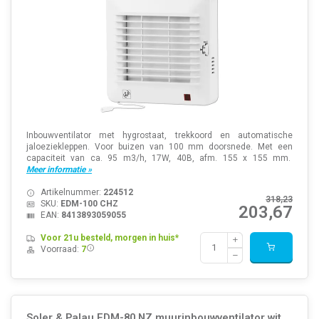
Inbouwventilator met hygrostaat, trekkoord en automatische
jaloeziekleppen. Voor buizen van 100 mm doorsnede. Met een
capaciteit van ca. 95 m3/h, 17W, 40B, afm. 155 x 155 mm.
Meer informatie »
Artikelnummer:
224512
318,23
SKU:
EDM-100 CHZ
203,67
EAN:
8413893059055
Voor 21u besteld, morgen in huis*
Voorraad:
7
Soler & Palau EDM-80 NZ muurinbouwventilator wit