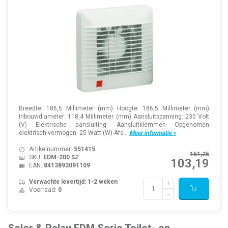
Breedte: 186,5 Millimeter (mm) Hoogte: 186,5 Millimeter (mm)
Inbouwdiameter: 118,4 Millimeter (mm) Aansluitspanning: 230 Volt
(V) Elektrische aansluiting: Aansluitklemmen Opgenomen
elektrisch vermogen: 25 Watt (W) Afs...
Meer informatie »
Artikelnummer:
551415
151,25
SKU:
EDM-200 SZ
103,19
EAN:
8413893091109
Verwachte levertijd: 1-2 weken
Voorraad:
0
Soler & Palau EDM Serie Toilet- en