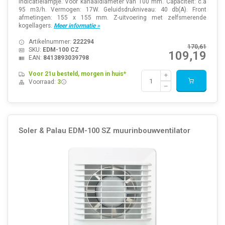
indicatielampje. Voor kanaaldiameter van 100 mm. Capaciteit: c.a
95 m3/h. Vermogen: 17W. Geluidsdrukniveau: 40 db(A). Front
afmetingen: 155 x 155 mm. Z-uitvoering met zelfsmerende
kogellagers.
Meer informatie »
Artikelnummer:
222294
170,61
SKU:
EDM-100 CZ
109,19
EAN:
8413893039798
Voor 21u besteld, morgen in huis*
Voorraad:
3
Soler & Palau EDM-100 SZ muurinbouwventilator