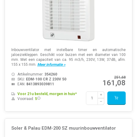
Inbouwventilator met instelbare timer en automatische
jaloeziekleppen. Geschikt voor buizen met een diameter van 100
mm. Met een capaciteit van ca. 95 m3/h, 230V, 13W, 37dB, afm.
155 x 155 mm.
Meer informatie »
Artikelnummer:
354260
251,68
SKU:
EDM-100 CR Z 230V 50
161,08
EAN:
8413893039811
Voor 21u besteld, morgen in huis*
Voorraad:
5
Soler & Palau EDM-200 SZ muurinbouwventilator