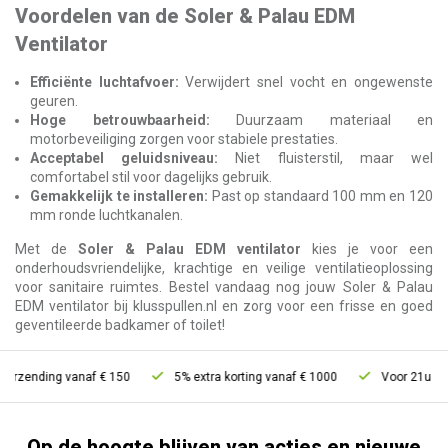
Voordelen van de Soler & Palau EDM
Ventilator
Efficiënte luchtafvoer:
Verwijdert snel vocht en ongewenste
geuren.
Hoge betrouwbaarheid:
Duurzaam materiaal en
motorbeveiliging zorgen voor stabiele prestaties.
Acceptabel geluidsniveau:
Niet fluisterstil, maar wel
comfortabel stil voor dagelijks gebruik.
Gemakkelijk te installeren:
Past op standaard 100 mm en 120
mm ronde luchtkanalen.
Met de
Soler & Palau EDM ventilator
kies je voor een
onderhoudsvriendelijke, krachtige en veilige ventilatieoplossing
voor sanitaire ruimtes. Bestel vandaag nog jouw Soler & Palau
EDM ventilator bij klusspullen.nl en zorg voor een frisse en goed
geventileerde badkamer of toilet!
ending vanaf € 150
5% extra korting vanaf € 1000
Voor 21u besteld,
Op de hoogte blijven van acties en nieuwe