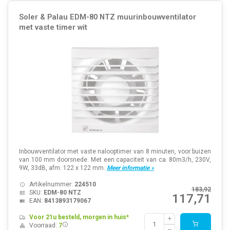
Soler & Palau EDM-80 NTZ muurinbouwventilator
met vaste timer wit
Inbouwventilator met vaste nalooptimer van 8 minuten, voor buizen
van 100 mm doorsnede. Met een capaciteit van ca. 80m3/h, 230V,
9W, 33dB, afm. 122 x 122 mm.
Meer informatie »
Artikelnummer:
224510
183,92
SKU:
EDM-80 NTZ
117,71
EAN:
8413893179067
Voor 21u besteld, morgen in huis*
Voorraad:
7