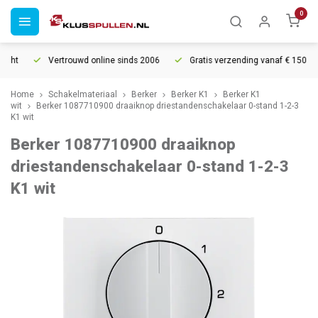
0
cht
Vertrouwd online sinds 2006
Gratis verzending vanaf € 150
Home
Schakelmateriaal
Berker
Berker K1
Berker K1
wit
Berker 1087710900 draaiknop driestandenschakelaar 0-stand 1-2-3
K1 wit
Berker 1087710900 draaiknop
driestandenschakelaar 0-stand 1-2-3
K1 wit