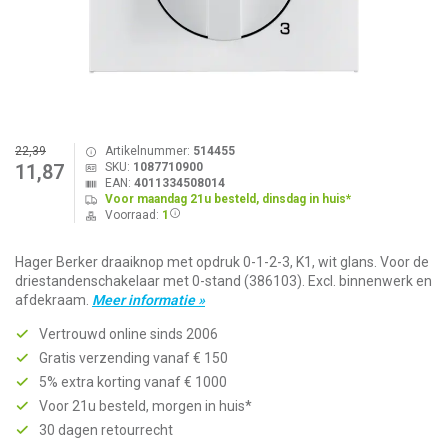
22,39
Artikelnummer:
514455
SKU:
1087710900
11,87
EAN:
4011334508014
Voor maandag 21u besteld, dinsdag in huis*
Voorraad:
1
Hager Berker draaiknop met opdruk 0-1-2-3, K1, wit glans. Voor de
driestandenschakelaar met 0-stand (386103). Excl. binnenwerk en
afdekraam.
Meer informatie »
Vertrouwd online sinds 2006
Gratis verzending vanaf € 150
5% extra korting vanaf € 1000
Voor 21u besteld, morgen in huis*
30 dagen retourrecht