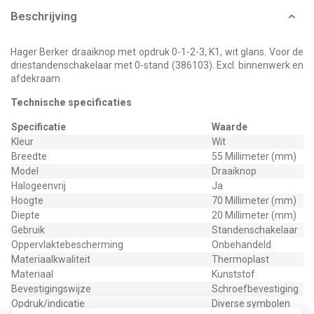
Beschrijving
Hager Berker draaiknop met opdruk 0-1-2-3, K1, wit glans. Voor de
driestandenschakelaar met 0-stand (386103). Excl. binnenwerk en
afdekraam.
Technische specificaties
Specificatie
Waarde
Kleur
Wit
Breedte
55 Millimeter (mm)
Model
Draaiknop
Halogeenvrij
Ja
Hoogte
70 Millimeter (mm)
Diepte
20 Millimeter (mm)
Gebruik
Standenschakelaar
Oppervlaktebescherming
Onbehandeld
Materiaalkwaliteit
Thermoplast
Materiaal
Kunststof
Bevestigingswijze
Schroefbevestiging
Opdruk/indicatie
Diverse symbolen