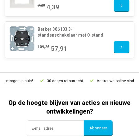
8,28
4,39
Berker 386103 3-
standenschakelaar met 0-stand
109,26
57,91
d, morgen in huis*
30 dagen retourrecht
Vertrouwd online sinds 20
Op de hoogte blijven van acties en nieuwe
ontwikkelingen?
Abonneer