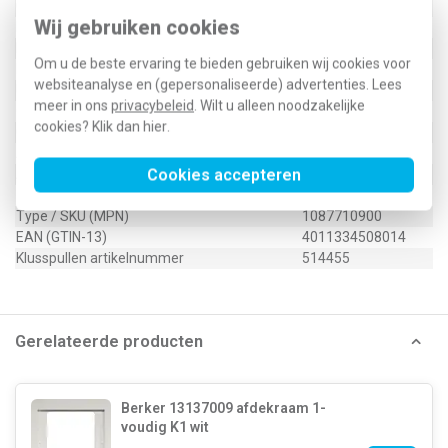
Controlevenster/verlicht
Nee
Wij gebruiken cookies
RAL-nummer (vergelijkbaar)
9010
Met indicatieveld
Nee
Om u de beste ervaring te bieden gebruiken wij cookies voor
Met verwisselbare lens/symbool
Nee
websiteanalyse en (gepersonaliseerde) advertenties. Lees
Uitvoering oppervlakte
Glanzend
meer in ons
privacybeleid
. Wilt u alleen noodzakelijke
Geschikt voor beschermingsgraad (IP)
IP44
cookies? Klik dan
hier
.
Geschikt voor bussysteem-toetsaansluiting
Nee
Aftastsymbool / barrièrevrij
Nee
Cookies accepteren
Antibacteriële behandeling
Nee
Type / SKU (MPN)
1087710900
EAN (GTIN-13)
4011334508014
Klusspullen artikelnummer
514455
Gerelateerde producten
Berker 13137009 afdekraam 1-
voudig K1 wit