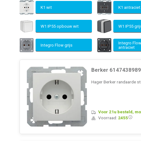
K1 wit
K1 antracie
W1 IP55 opbouw wit
W1 IP55 gri
Integro Flo
Integro Flow grijs
antraciet
Berker 6147438989 
Hager Berker randaarde st
Voor 21u besteld, mo
Voorraad:
2455