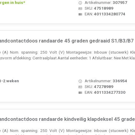
rgen in huis*
Artikelnummer:
307957
SKU:
47518989
EAN:
4011334280774
ndcontactdoos randaarde 45 graden gedraaid S1/B3/B7 
(A) Nom. spanning: 250 Volt (V) Montagewijze: Inbouw (stucwerk) Kle
gsvorm afdekking: Centraalplaat Aantal eenheden: 1 Afsluitbaar: Nee Met kla
 1-2 weken
Artikelnummer:
336954
SKU:
47278989
EAN:
4011334277330
dcontactdoos randaarde kindveilig klapdeksel 45 graden
(A) Nom. spanning: 250 Volt (V) Montagewijze: Inbouw (stucwerk) Kle