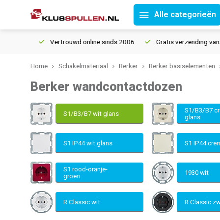
Alle categorieën
Vertrouwd online sinds 2006
Gratis verzending vanaf € 150
Home
Schakelmateriaal
Berker
Berker basiselementen
Berker wandcontactdozen
S1/B3/B7 c
S1/B3/B7 wit glans
glans
S1 IP44 wit glans
S1 IP44 cre
S1 rood-oranje-
1930 wit
groen
R.Classic wit
R.Classic z