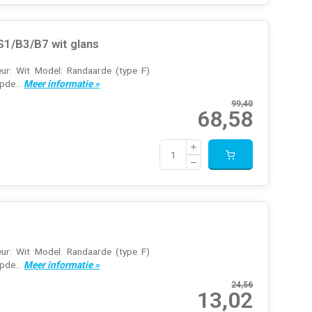
S1/B3/B7 wit glans
ur: Wit Model: Randaarde (type F)
pde...
Meer informatie »
99,40
68,58
s
ur: Wit Model: Randaarde (type F)
pde...
Meer informatie »
24,56
13,02