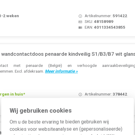
 1-2 weken
Artikelnummer:
591422
SKU:
48158989
EAN:
4011334543855
wandcontactdoos penaarde kindveilig S1/B3/B7 wit glan
ntact met penaarde (België) en verhoogde aanraakbeveiligi
lemmen. Excl. afdekraam.
Meer informatie »
rgen in huis*
Artikelnummer:
378442
SKU:
6768768989
EAN:
4011334321460
Wij gebruiken cookies
Om u de beste ervaring te bieden gebruiken wij
cookies voor websiteanalyse en (gepersonaliseerde)
ndcontactdoos randaarde tekstveld S1/B3/B7 wit glans