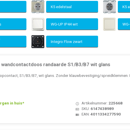
t
K5 edelstaal
K5 
js
WG-UP IP44 wit
WG-
w
Integro Flow zwart
wandcontactdoos randaarde S1/B3/B7 wit glans
opcontact, S1/B3/B7, wit glans. Zonder klauwbevestiging/spreidklemmen. 
rgen in huis*
Artikelnummer:
225668
SKU:
6147438989
EAN:
4011334277590