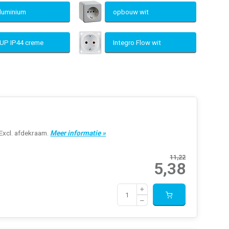
aluminium
opbouw wit
UP IP44 creme
Integro Flow wit
Excl. afdekraam.
Meer informatie »
11,22
5,38