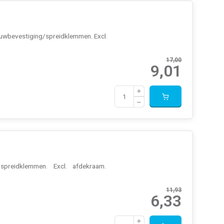
auwbevestiging/spreidklemmen. Excl.
17,00
9,01
spreidklemmen. Excl. afdekraam.
11,93
6,33