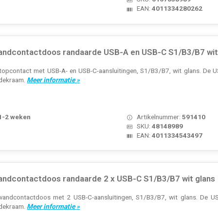
EAN:
4011334280262
ndcontactdoos randaarde USB-A en USB-C S1/B3/B7 wit
topcontact met USB-A- en USB-C-aansluitingen, S1/B3/B7, wit glans. De
afdekraam.
Meer informatie »
 1-2 weken
Artikelnummer:
591410
SKU:
48148989
EAN:
4011334543497
ndcontactdoos randaarde 2 x USB-C S1/B3/B7 wit glans
wandcontactdoos met 2 USB-C-aansluitingen, S1/B3/B7, wit glans. De 
afdekraam.
Meer informatie »