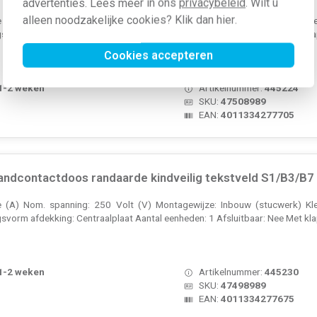
advertenties. Lees meer in ons
privacybeleid
. Wilt u
alleen noodzakelijke cookies? Klik dan
hier
.
(A) Nom. spanning: 250 Volt (V) Montagewijze: Inbouw (stucwerk) Kle
gsvorm afdekking: Centraalplaat Aantal eenheden: 1 Afsluitbaar: Nee Met kla
Cookies accepteren
 1-2 weken
Artikelnummer:
445224
SKU:
47508989
EAN:
4011334277705
ndcontactdoos randaarde kindveilig tekstveld S1/B3/B7 
(A) Nom. spanning: 250 Volt (V) Montagewijze: Inbouw (stucwerk) Kle
gsvorm afdekking: Centraalplaat Aantal eenheden: 1 Afsluitbaar: Nee Met kla
 1-2 weken
Artikelnummer:
445230
SKU:
47498989
EAN:
4011334277675