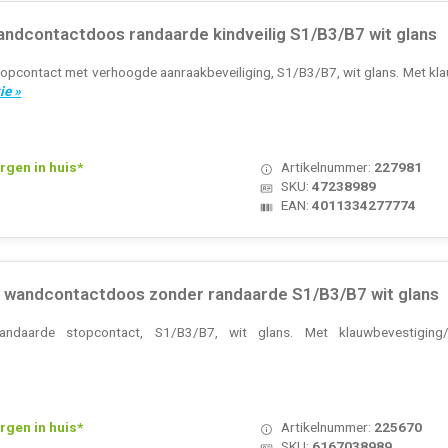
ndcontactdoos randaarde kindveilig S1/B3/B7 wit glans
opcontact met verhoogde aanraakbeveiliging, S1/B3/B7, wit glans. Met kl
ie »
rgen in huis*
Artikelnummer:
227981
SKU:
47238989
EAN:
4011334277774
wandcontactdoos zonder randaarde S1/B3/B7 wit glans
ndaarde stopcontact, S1/B3/B7, wit glans. Met klauwbevestiging/
rgen in huis*
Artikelnummer:
225670
SKU:
6167038989