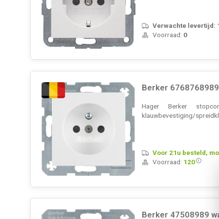
Verwachte levertijd:
Voorraad:
0
Berker 6768768989 
Hager Berker stopco
klauwbevestiging/spreidk
Voor 21u besteld, mo
Voorraad:
120
Berker 47508989 wa