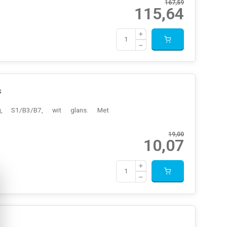
167,59
115,64
s
ng, S1/B3/B7, wit glans. Met
19,00
10,07