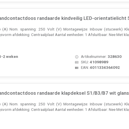
dcontactdoos randaarde kindveilig LED-orientatielicht 
(A) Nom. spanning: 250 Volt (V) Montagewijze: Inbouw (stucwerk) Kle
gsvorm afdekking: Centraalplaat Aantal eenheden: 1 Afsluitbaar: Nee Met kla
 1-2 weken
Artikelnummer:
328630
SKU:
41098989
EAN:
4011334364092
ndcontactdoos randaarde klapdeksel S1/B3/B7 wit glan
(A) Nom. spanning: 250 Volt (V) Montagewijze: Inbouw (stucwerk) Kle
gsvorm afdekking: Centraalplaat Aantal eenheden: 1 Afsluitbaar: Nee Met kla