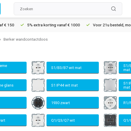
5% extra korting vanaf € 1000
Voor 21u besteld, morgen in huis*
Berker wandcontactdoos
reme
S1/
S1/B3/B7 wit mat
mat
S1 I
me glans
S1 IP44 wit mat
mat
1930 zwart
R1/
wart
Q1/Q3/Q7 wit
Q1/