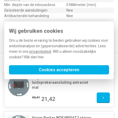
Min. diepte van de inbouwdoos
0 Millimeter (mm)
Geïsoleerde aansluitingen
Nee
Antibacteriële behandeling
Nee
Type / SKU (MPN)
WAF1104AT
Wij gebruiken cookies
EAN (GTIN-13)
3250610073056
Klusspullen artikelnummer
596522
Om u de beste ervaring te bieden gebruiken wij cookies voor
websiteanalyse en (gepersonaliseerde) advertenties. Lees
meer in ons
privacybeleid
. Wilt u alleen noodzakelijke
cookies? Klik dan
hier
.
Gerelateerde producten
Cookies accepteren
Hager Berker WDF4800AT1 mono
luidsprekeraansluiting antraciet
mat
40,41
21,42
Hager Berker WDF4800AT2 stereo