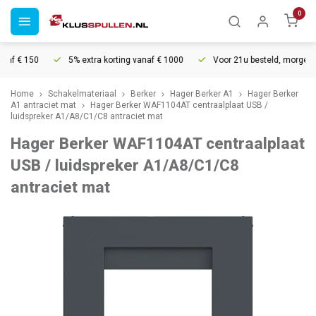
0
f € 150
5% extra korting vanaf € 1000
Voor 21u besteld, morgen in h
Home
Schakelmateriaal
Berker
Hager Berker A1
Hager Berker
A1 antraciet mat
Hager Berker WAF1104AT centraalplaat USB /
luidspreker A1/A8/C1/C8 antraciet mat
Hager Berker WAF1104AT centraalplaat
USB / luidspreker A1/A8/C1/C8
antraciet mat