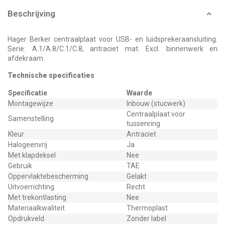
Beschrijving
Hager Berker centraalplaat voor USB- en luidsprekeraansluiting.
Serie: A.1/A.8/C.1/C.8, antraciet mat. Excl. binnenwerk en
afdekraam.
Technische specificaties
Specificatie
Waarde
Montagewijze
Inbouw (stucwerk)
Centraalplaat voor
Samenstelling
tussenring
Kleur
Antraciet
Halogeenvrij
Ja
Met klapdeksel
Nee
Gebruik
TAE
Oppervlaktebescherming
Gelakt
Uitvoerrichting
Recht
Met trekontlasting
Nee
Materiaalkwaliteit
Thermoplast
Opdrukveld
Zonder label