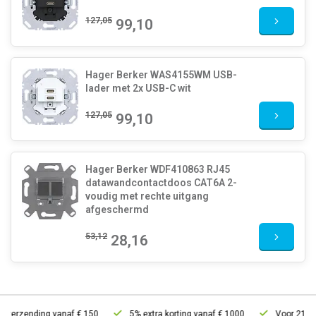
127,05
99,10
Hager Berker WAS4155WM USB-
lader met 2x USB-C wit
127,05
99,10
Hager Berker WDF410863 RJ45
datawandcontactdoos CAT6A 2-
voudig met rechte uitgang
afgeschermd
53,12
28,16
verzending vanaf € 150
5% extra korting vanaf € 1000
Voor 21u bes