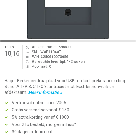
19,18
Artikelnummer:
596522
SKU:
WAF1104AT
10,16
EAN:
3250610073056
Verwachte levertijd: 1-2 weken
Voorraad:
0
Hager Berker centraalplaat voor USB- en luidsprekeraansluiting.
Serie: A.1/A.8/C.1/C.8, antraciet mat. Excl. binnenwerk en
afdekraam.
Meer informatie »
Vertrouwd online sinds 2006
Gratis verzending vanaf € 150
5% extra korting vanaf € 1000
Voor 21u besteld, morgen in huis*
30 dagen retourrecht