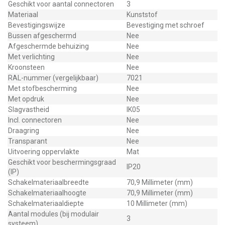
Geschikt voor aantal connectoren
3
Materiaal
Kunststof
Bevestigingswijze
Bevestiging met schroef
Bussen afgeschermd
Nee
Afgeschermde behuizing
Nee
Met verlichting
Nee
Kroonsteen
Nee
RAL-nummer (vergelijkbaar)
7021
Met stofbescherming
Nee
Met opdruk
Nee
Slagvastheid
IK05
Incl. connectoren
Nee
Draagring
Nee
Transparant
Nee
Uitvoering oppervlakte
Mat
Geschikt voor beschermingsgraad
IP20
(IP)
Schakelmateriaalbreedte
70,9 Millimeter (mm)
Schakelmateriaalhoogte
70,9 Millimeter (mm)
Schakelmateriaaldiepte
10 Millimeter (mm)
Aantal modules (bij modulair
3
systeem)