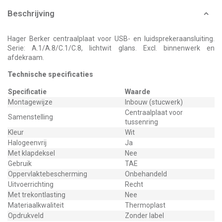
Beschrijving
Hager Berker centraalplaat voor USB- en luidsprekeraansluiting.
Serie: A.1/A.8/C.1/C.8, lichtwit glans. Excl. binnenwerk en
afdekraam.
Technische specificaties
Specificatie
Waarde
Montagewijze
Inbouw (stucwerk)
Centraalplaat voor
Samenstelling
tussenring
Kleur
Wit
Halogeenvrij
Ja
Met klapdeksel
Nee
Gebruik
TAE
Oppervlaktebescherming
Onbehandeld
Uitvoerrichting
Recht
Met trekontlasting
Nee
Materiaalkwaliteit
Thermoplast
Opdrukveld
Zonder label