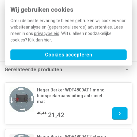
Min. diepte van de inbouwdoos
0 Millimeter (mm)
Wij gebruiken cookies
Geïsoleerde aansluitingen
Nee
Antibacteriële behandeling
Nee
Om u de beste ervaring te bieden gebruiken wij cookies voor
websiteanalyse en (gepersonaliseerde) advertenties. Lees
Type / SKU (MPN)
WAF1104WG
meer in ons
privacybeleid
. Wilt u alleen noodzakelijke
EAN (GTIN-13)
3250610073018
cookies? Klik dan
hier
.
Klusspullen artikelnummer
596526
Cookies accepteren
Gerelateerde producten
Hager Berker WDF4800AT1 mono
luidsprekeraansluiting antraciet
mat
40,41
21,42
Hager Berker WDF4800AT2 stereo