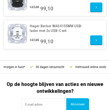
127,05
99,10
Hager Berker WAS4155WM USB-
lader met 2x USB-C wit
127,05
99,10
 morgen in huis*
30 dagen retourrecht
Vertrouwd online sinds 200
Op de hoogte blijven van acties en nieuwe
ontwikkelingen?
Abonneer