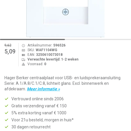
9,62
Artikelnummer:
596526
SKU:
WAF1104WG
5,09
EAN:
3250610073018
Verwachte levertijd: 1-2 weken
Voorraad:
0
Hager Berker centraalplaat voor USB- en luidsprekeraansluiting.
Serie: A.1/A.8/C.1/C.8, lichtwit glans. Excl. binnenwerk en
afdekraam.
Meer informatie »
Vertrouwd online sinds 2006
Gratis verzending vanaf € 150
5% extra korting vanaf € 1000
Voor 21u besteld, morgen in huis*
30 dagen retourrecht