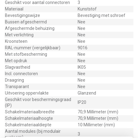
Geschikt voor aantal connectoren
3
Materiaal
Kunststof
Bevestigingswijze
Bevestiging met schroef
Bussen afgeschermd
Nee
Afgeschermde behuizing
Nee
Met verlichting
Nee
Kroonsteen
Nee
RAL-nummer (vergelijkbaar)
9016
Met stofbescherming
Nee
Met opdruk
Nee
Slagvastheid
IK05
Incl. connectoren
Nee
Draagring
Nee
Transparant
Nee
Uitvoering oppervlakte
Glanzend
Geschikt voor beschermingsgraad
IP20
(IP)
Schakelmateriaalbreedte
70,9 Millimeter (mm)
Schakelmateriaalhoogte
70,9 Millimeter (mm)
Schakelmateriaaldiepte
10 Millimeter (mm)
Aantal modules (bij modulair
3
systeem)