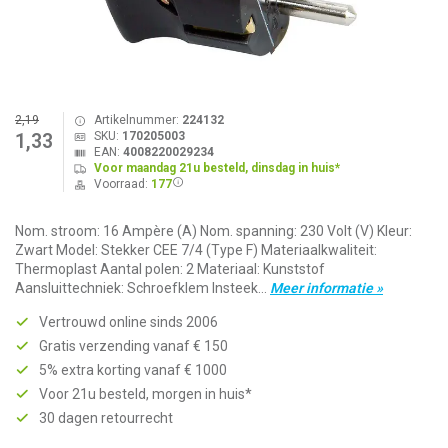
2,19
Artikelnummer:
224132
SKU:
170205003
1,33
EAN:
4008220029234
Voor maandag 21u besteld, dinsdag in huis*
Voorraad:
177
Nom. stroom: 16 Ampère (A) Nom. spanning: 230 Volt (V) Kleur:
Zwart Model: Stekker CEE 7/4 (Type F) Materiaalkwaliteit:
Thermoplast Aantal polen: 2 Materiaal: Kunststof
Aansluittechniek: Schroefklem Insteek...
Meer informatie »
Vertrouwd online sinds 2006
Gratis verzending vanaf € 150
5% extra korting vanaf € 1000
Voor 21u besteld, morgen in huis*
30 dagen retourrecht