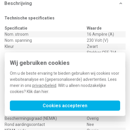
Beschrijving
Technische specificaties
Specificatie
Waarde
Nom. stroom
16 Ampère (A)
Nom. spanning
230 Volt (V)
Kleur
Zwart
Stekker CEE 7/4
Model
(Type F)
Wij gebruiken cookies
Materiaalkwaliteit
Thermoplast
Aantal polen
2
Om u de beste ervaring te bieden gebruiken wij cookies voor
Materiaal
Kunststof
websiteanalyse en (gepersonaliseerde) advertenties. Lees
Aansluittechniek
Schroefklem
meer in ons
privacybeleid
. Wilt u alleen noodzakelijke
Insteekrichting
Recht
cookies? Klik dan
hier
.
Voor "verzwarende omstandigheden"
Nee
(conform VDE)
Cookies accepteren
Beschermingsgraad (IP)
IP20
Tussenstekker
Nee
Beschermingsgraad (NEMA)
Overig
Rond aardingscontact
Nee