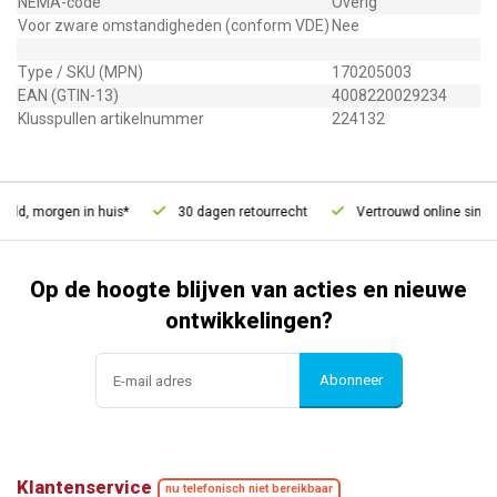
NEMA-code
Overig
Voor zware omstandigheden (conform VDE)
Nee
Type / SKU (MPN)
170205003
EAN (GTIN-13)
4008220029234
Klusspullen artikelnummer
224132
eld, morgen in huis*
30 dagen retourrecht
Vertrouwd online sinds 
Op de hoogte blijven van acties en nieuwe
ontwikkelingen?
Abonneer
Klantenservice
nu telefonisch niet bereikbaar